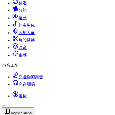
翻唱
分轨
延长
伴奏生成
添加人声
片段替换
混音
重制
声音工坊
克隆你的声音
声音翻唱
定价
Toggle Sidebar