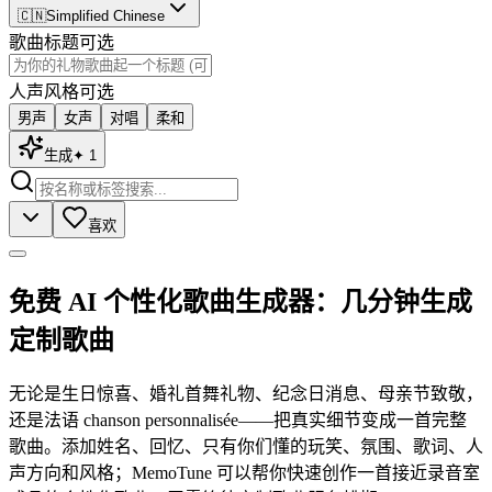
🇨🇳
Simplified Chinese
歌曲标题
可选
人声风格
可选
男声
女声
对唱
柔和
生成
✦
1
喜欢
免费 AI 个性化歌曲生成器：几分钟生成
定制歌曲
无论是生日惊喜、婚礼首舞礼物、纪念日消息、母亲节致敬，
还是法语 chanson personnalisée——把真实细节变成一首完整
歌曲。添加姓名、回忆、只有你们懂的玩笑、氛围、歌词、人
声方向和风格；MemoTune 可以帮你快速创作一首接近录音室