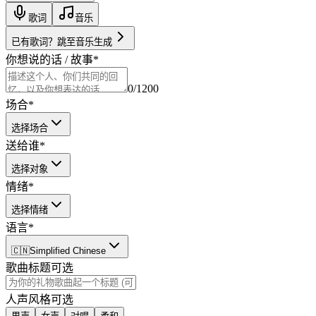
歌词
音乐
已有歌词？跳至音乐生成
你想说的话 / 故事
*
0
/1200
场合
*
选择场合
送给谁
*
选择对象
情绪
*
选择情绪
语言
*
🇨🇳
Simplified Chinese
歌曲标题
可选
人声风格
可选