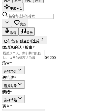
男声
女声
对唱
柔和
生成
✦
1
喜欢
歌词
音乐
已有歌词？跳至音乐生成
你想说的话 / 故事
*
0
/1200
场合
*
选择场合
送给谁
*
选择对象
情绪
*
选择情绪
语言
*