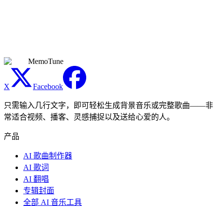
你可以把歌曲用于与朋友、家人和收礼人的个人分享。变现视
频、商务礼物、公开商业活动、品牌内容及其他营利用途，需
要使用在 Premium 订阅有效期间生成的歌曲。仍须遵守平台
政策。
MemoTune
X
Facebook
只需输入几行文字，即可轻松生成背景音乐或完整歌曲——非
常适合视频、播客、灵感捕捉以及送给心爱的人。
产品
AI 歌曲制作器
AI 歌词
AI 翻唱
专辑封面
全部 AI 音乐工具