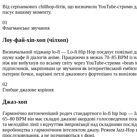
Від серпанкових chillhop-бітів, що визначили YouTube-стрими д
пасує вашому моменту.
01
Флагманське звучання
Лоу-фай-хіп-хоп (чілхоп)
Визначальний піджанр lo-fi — Lo-fi Hip Hop поєднує повільні 
шуму кафе й діалогів аніме. Працюючи в межах 70–85 BPM із н
ніж він вибухнув по всьому світу через YouTube-стрими «beats to
підписників, закріпивши це звучання як інтернетівський ембіє
патерни бочки, нарізані петлі джазового фортепіано та виніло
02
Глибше джазове коріння
Джаз-хоп
Гармонічно витонченіший родич стандартного lo-fi hip hop — J
65–80 BPM він має складні джазові акордові голосоведення поз
та мелодійні лінії з відчуттям імпровізації над складними посл
виробництва з гармонічним інтелектом джазу. Режим Jazz-Hop
прослуховування, а не розчиняються у фоні.