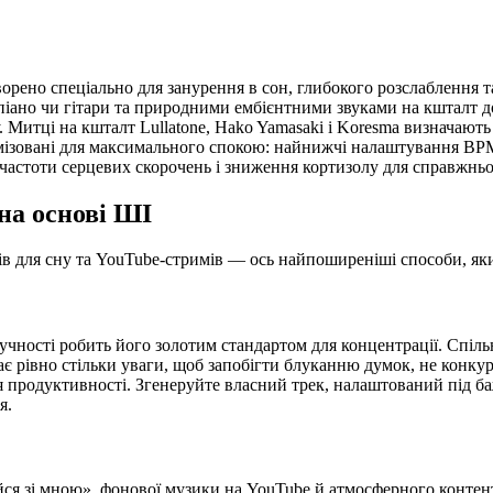
орено спеціально для занурення в сон, глибокого розслаблення т
піано чи гітари та природними ембієнтними звуками на кшталт д
у. Митці на кшталт Lullatone, Hako Yamasaki і Koresma визначают
мізовані для максимального спокою: найнижчі налаштування BPM,
частоти серцевих скорочень і зниження кортизолу для справжньо
 на основі ШІ
тів для сну та YouTube-стримів — ось найпоширеніші способи, як
ї гучності робить його золотим стандартом для концентрації. Сп
ає рівно стільки уваги, щоб запобігти блуканню думок, не конк
для продуктивності. Згенеруйте власний трек, налаштований під 
я.
айся зі мною», фонової музики на YouTube й атмосферного конте