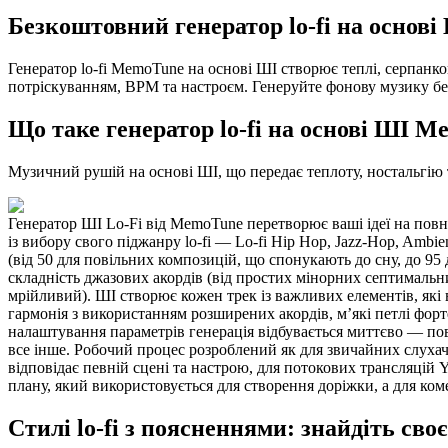
Безкоштовний генератор lo-fi на основі
Генератор lo-fi MemoTune на основі ШІ створює теплі, серпанкові
потріскуванням, BPM та настроєм. Генеруйте фонову музику без
Що таке генератор lo-fi на основі ШІ 
Музичний рушій на основі ШІ, що передає теплоту, ностальгію 
Генератор ШІ Lo-Fi від MemoTune перетворює ваші ідеї на повн
із вибору свого піджанру lo-fi — Lo-fi Hip Hop, Jazz-Hop, Ambi
(від 50 для повільних композицій, що спонукають до сну, до 95 
складність джазових акордів (від простих мінорних септимальни
мрійливий). ШІ створює кожен трек із важливих елементів, які 
гармонія з використанням розширених акордів, м’які петлі форт
налаштування параметрів генерація відбувається миттєво — повн
все інше. Робочий процес розроблений як для звичайних слухачів
відповідає певній сцені та настрою, для потокових трансляцій Y
плану, який використовується для створення доріжки, а для к
Стилі lo-fi з поясненнями: знайдіть сво