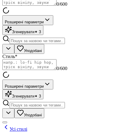
0
/600
Розширені параметри
Згенерувати
✦
3
Уподобані
Стиль
*
0
/600
Розширені параметри
Згенерувати
✦
3
Уподобані
Усі стилі