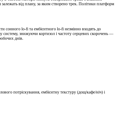
 залежать від плану, за яким створено трек. Політики платформ
и сонного lo-fi та ембієнтного lo-fi незмінно входять до
ву систему, знижуючи кортизол і частоту серцевих скорочень —
робочих днів.
лового потріскування, ембієнтну текстуру (дощ/кафе/ніч) і