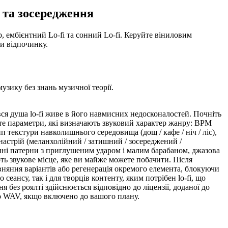
я та зосередження
op, ембієнтний Lo-fi та сонний Lo-fi. Керуйте віниловим
и відпочинку.
зику без знань музичної теорії.
вся душа lo-fi живе в його навмисних недосконалостей. Почніть
уйте параметри, які визначають звуковий характер жанру: BPM
п текстури навколишнього середовища (дощ / кафе / ніч / ліс),
настрій (меланхолійний / затишний / зосереджений /
банні патерни з приглушеним ударом і малим барабаном, джазова
ть звукове місце, яке ви майже можете побачити. Після
вняння варіантів або регенерація окремого елемента, блокуючи
еансу, так і для творців контенту, яким потрібен lo-fi, що
 без роялті здійснюється відповідно до ліцензії, доданої до
бо WAV, якщо включено до вашого плану.