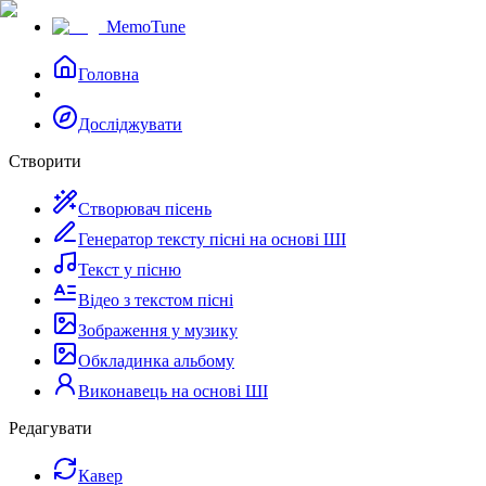
MemoTune
Головна
Досліджувати
Створити
Створювач пісень
Генератор тексту пісні на основі ШІ
Текст у пісню
Відео з текстом пісні
Зображення у музику
Обкладинка альбому
Виконавець на основі ШІ
Редагувати
Кавер