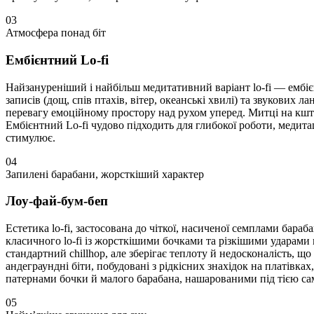
03
Атмосфера понад біт
Ембієнтний Lo-fi
Найзануреніший і найбільш медитативний варіант lo-fi — ембіє
записів (дощ, спів птахів, вітер, океанські хвилі) та звукови
перевагу емоційному простору над рухом уперед. Митці на кштал
Ембієнтний Lo-fi чудово підходить для глибокої роботи, медита
стимулює.
04
Запилені барабани, жорсткіший характер
Лоу-фай-бум-беп
Естетика lo-fi, застосована до чіткої, насиченої семплами бар
класичного lo-fi із жорсткішими бочками та різкішими ударами
стандартний chillhop, але зберігає теплоту й недосконалість, 
андеграундні біти, побудовані з рідкісних знахідок на платівк
патернами бочки й малого барабана, нашарованими під тією 
05