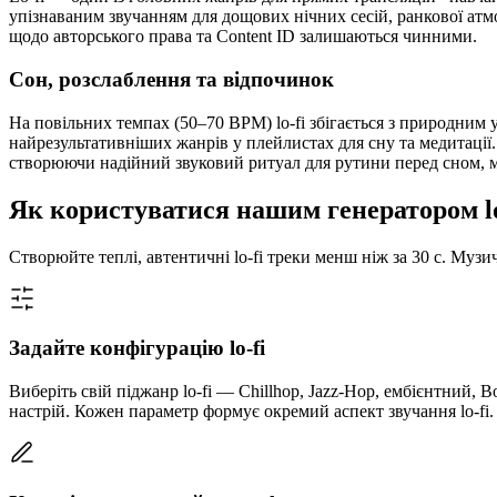
упізнаваним звучанням для дощових нічних сесій, ранкової атм
щодо авторського права та Content ID залишаються чинними.
Сон, розслаблення та відпочинок
На повільних темпах (50–70 BPM) lo-fi збігається з природним у
найрезультативніших жанрів у плейлистах для сну та медитаці
створюючи надійний звуковий ритуал для рутини перед сном, м
Як користуватися нашим генератором lo
Створюйте теплі, автентичні lo-fi треки менш ніж за 30 с. Музи
Задайте конфігурацію lo-fi
Виберіть свій піджанр lo-fi — Chillhop, Jazz-Hop, ембієнтний, 
настрій. Кожен параметр формує окремий аспект звучання lo-fi.