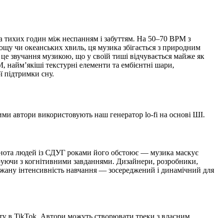
а тихих годин між неспанням і забуттям. На 50–70 BPM з
ощу чи океанських хвиль, ця музика збігається з природним
ь це звучання музикою, що у своїй тиші відчувається майже як
 наймʼякіші текстурні елементи та ембієнтні шари,
ї підтримки сну.
ими автори використовують наш генератор lo-fi на основі ШІ.
ільнота людей із СДУГ роками його обстоює — музика маскує
уруючи з когнітивними завданнями. Дизайнери, розробники,
бажану інтенсивність навчання — зосереджений і динамічний для
нту в TikTok. Автори можуть створювати треки з власним