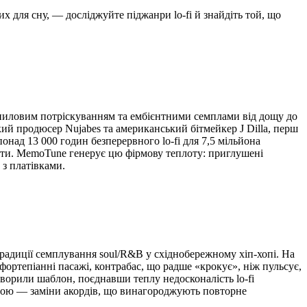
х для сну, — досліджуйте піджанри lo-fi й знайдіть той, що
віниловим потріскуванням та ембієнтними семплами від дощу до
ий продюсер Nujabes та американський бітмейкер J Dilla, перш
 понад 13 000 годин безперервного lo-fi для 7,5 мільйона
боти. MemoTune генерує цю фірмову теплоту: приглушені
 з платівками.
традиції семплування soul/R&B у східнобережному хіп-хопі. На
ортепіанні пасажі, контрабас, що радше «крокує», ніж пульсує,
 створили шаблон, поєднавши теплу недосконалість lo-fi
ною — заміни акордів, що винагороджують повторне