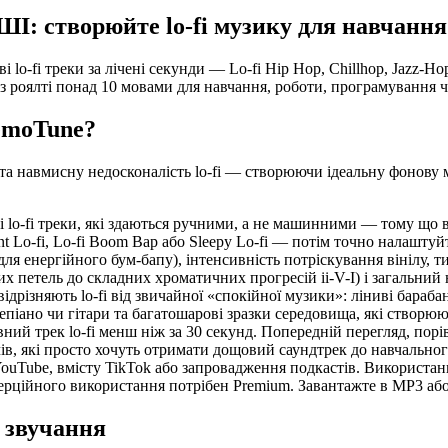
 ШІ: створюйте lo-fi музику для навчанн
 lo-fi треки за лічені секунди — Lo-fi Hip Hop, Chillhop, Jazz-H
 роялті понад 10 мовами для навчання, роботи, програмування ч
MemoTune?
та навмисну недосконалість lo-fi — створюючи ідеальну фонову му
і lo-fi треки, які здаються ручними, а не машинними — тому що 
ent Lo-fi, Lo-fi Boom Bap або Sleepy Lo-fi — потім точно налашт
для енергійного бум-бапу), інтенсивність потріскування вінілу, ти
х петель до складних хроматичних прогресій ii-V-I) і загальний 
відрізняють lo-fi від звичайної «спокійної музики»: ліниві бара
епіано чи гітари та багатошарові зразки середовища, які створюю
ий трек lo-fi менш ніж за 30 секунд. Попередній перегляд, порі
, які просто хочуть отримати дощовий саундтрек до навчального с
ouTube, вмісту TikTok або запровадження подкастів. Використання
омерційного використання потрібен Premium. Завантажте в MP3 а
є звучання