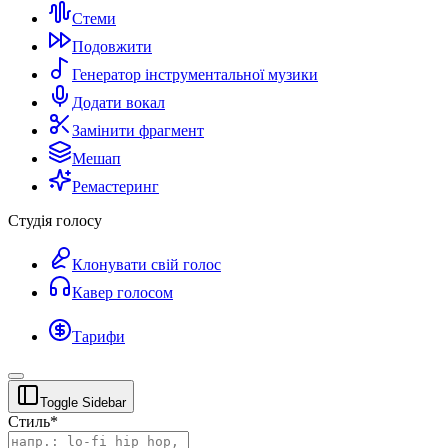
Стеми
Подовжити
Генератор інструментальної музики
Додати вокал
Замінити фрагмент
Мешап
Ремастеринг
Студія голосу
Клонувати свій голос
Кавер голосом
Тарифи
Toggle Sidebar
Стиль
*