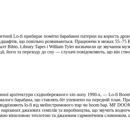
нтний Lo-fi прибирає помітні барабанні патерни на користь дро
х ландшафтів, що повільно розвиваються. Працюючи в межах 55–75
т Bibio, Library Tapes і William Tyler визначили це звучання м
ції, йоги та переходу до сну — слухачі повідомляють, що він ств
абанної архітектури східнобережного хіп-хопу 1990-х, — Lo-fi Bo
 малого барабана, що ставлять біт упевнено на передній план. 
що відрізняють lo-fi від мейнстримового trap чи boom bap. MF DO
ах, нарізаних джазових семплів та виробництва, що звучить водно
самою віниловою теплотою та джазовим гармонічним словником,