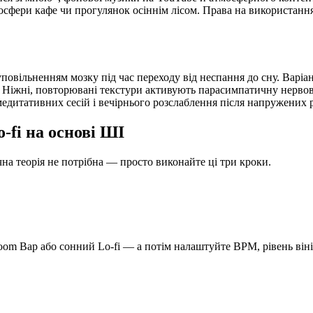
осфери кафе чи прогулянок осіннім лісом. Права на використання
повільненням мозку під час переходу від неспання до сну. Варіант
ї. Ніжні, повторювані текстури активують парасимпатичну нерво
едитативних сесій і вечірнього розслаблення після напружених 
-fi на основі ШІ
чна теорія не потрібна — просто виконайте ці три кроки.
Boom Bap або сонний Lo-fi — а потім налаштуйте BPM, рівень віні