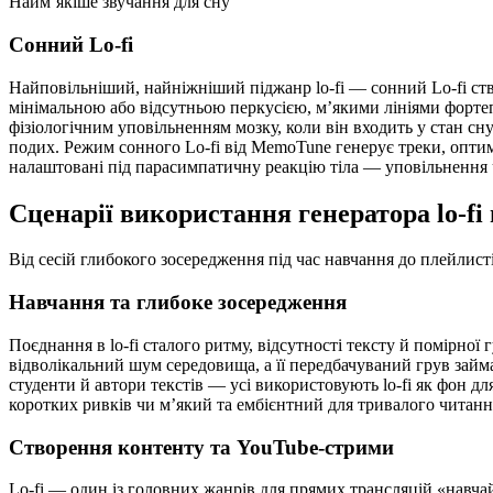
Наймʼякіше звучання для сну
Сонний Lo-fi
Найповільніший, найніжніший піджанр lo-fi — сонний Lo-fi ств
мінімальною або відсутньою перкусією, мʼякими лініями форте
фізіологічним уповільненням мозку, коли він входить у стан сн
подих. Режим сонного Lo-fi від MemoTune генерує треки, опти
налаштовані під парасимпатичну реакцію тіла — уповільнення 
Сценарії використання генератора lo-fi
Від сесій глибокого зосередження під час навчання до плейлис
Навчання та глибоке зосередження
Поєднання в lo-fi сталого ритму, відсутності тексту й помірно
відволікальний шум середовища, а її передбачуваний грув займ
студенти й автори текстів — усі використовують lo-fi як фон 
коротких ривків чи мʼякий та ембієнтний для тривалого читанн
Створення контенту та YouTube-стрими
Lo-fi — один із головних жанрів для прямих трансляцій «навч