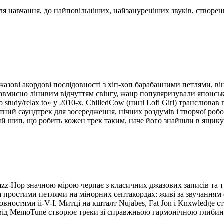
ля навчання, до найповільніших, найзануреніших звуків, створени
джазові акордові послідовності з хіп-хоп барабанними петлями, 
авмисно лінивим відчуттям свінгу, жанр популяризували японськ
 study/relax to» у 2010-х. ChilledCow (нині Lofi Girl) транслював
нтний саундтрек для зосередження, нічних роздумів і творчої ро
вий шип, що робить кожен трек таким, наче його знайшли в ящику
azz-Hop значною мірою черпає з класичних джазових записів та 
а простими петлями на мінорних септакордах: живі за звучанням ф
ідовностями ii-V-I. Митці на кшталт Nujabes, Fat Jon і Knxwledge
 від MemoTune створює треки зі справжньою гармонічною глиби