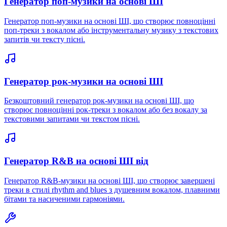
Генератор поп-музики на основі ШІ
Генератор поп-музики на основі ШІ, що створює повноцінні
поп-треки з вокалом або інструментальну музику з текстових
запитів чи тексту пісні.
Генератор рок-музики на основі ШІ
Безкоштовний генератор рок-музики на основі ШІ, що
створює повноцінні рок-треки з вокалом або без вокалу за
текстовими запитами чи текстом пісні.
Генератор R&B на основі ШІ від
Генератор R&B-музики на основі ШІ, що створює завершені
треки в стилі rhythm and blues з душевним вокалом, плавними
бітами та насиченими гармоніями.