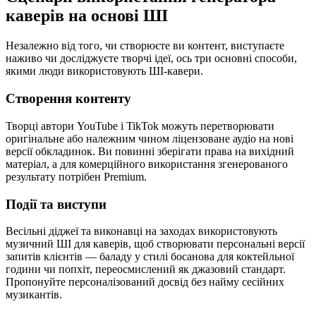
каверів на основі ШІ
Незалежно від того, чи створюєте ви контент, виступаєте
наживо чи досліджуєте творчі ідеї, ось три основні способи,
якими люди використовують ШІ-кавери.
Створення контенту
Творці автори YouTube і TikTok можуть перетворювати
оригінальне або належним чином ліцензоване аудіо на нові
версії обкладинок. Ви повинні зберігати права на вихідний
матеріал, а для комерційного використання згенерованого
результату потрібен Premium.
Події та виступи
Весільні діджеї та виконавці на заходах використовують
музичний ШІ для каверів, щоб створювати персональні версії
запитів клієнтів — баладу у стилі босанова для коктейльної
години чи попхіт, переосмислений як джазовий стандарт.
Пропонуйте персоналізований досвід без найму сесійних
музикантів.