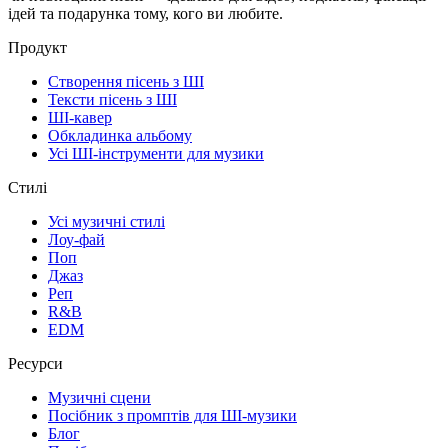
ідей та подарунка тому, кого ви любите.
Продукт
Створення пісень з ШІ
Тексти пісень з ШІ
ШІ-кавер
Обкладинка альбому
Усі ШІ-інструменти для музики
Стилі
Усі музичні стилі
Лоу-фай
Поп
Джаз
Реп
R&B
EDM
Ресурси
Музичні сцени
Посібник з промптів для ШІ-музики
Блог