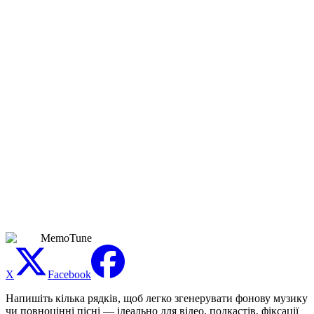
Чи можна перемикатися між кавер-версіями з
вокалом та інструментальними?
Так. Вмикайте інструментальний режим, коли вам потрібна
фонова музика для озвучення чи результатів у стилі караоке.
Залишайте режим із вокалом увімкненим, коли хочете повний
кавер зі співом на основі ШІ. Ви можете згенерувати обидві
версії однієї пісні й вибрати ту, що підходить вашому проєкту.
Що робити, якщо перша версія кавера не та?
Змініть опис стилю й згенеруйте ще раз. Генератор каверів на
основі ШІ заохочує до експериментів — змінюйте по одному
параметру за раз (темп, жанр, вокальний стиль), щоб точно
вийти на потрібний результат. Кожна генерація використовує
кредити, тож будьте конкретні в описі стилю, щоб
мінімізувати повторні спроби.
MemoTune
X
Facebook
Напишіть кілька рядків, щоб легко згенерувати фонову музику
чи повноцінні пісні — ідеально для відео, подкастів, фіксації