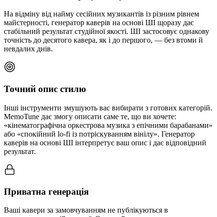
На відміну від найму сесійних музикантів із різним рівнем
майстерності, генератор каверів на основі ШІ щоразу дає
стабільний результат студійної якості. ШІ застосовує однакову
точність до десятого кавера, як і до першого, — без втоми й
невдалих днів.
Точний опис стилю
Інші інструменти змушують вас вибирати з готових категорій.
MemoTune дає змогу описати саме те, що ви хочете:
«кінематографічна оркестрова музика з епічними барабанами»
або «спокійний lo-fi із потріскуванням вінілу». Генератор
каверів на основі ШІ інтерпретує ваш опис і дає відповідний
результат.
Приватна генерація
Ваші кавери за замовчуванням не публікуються в