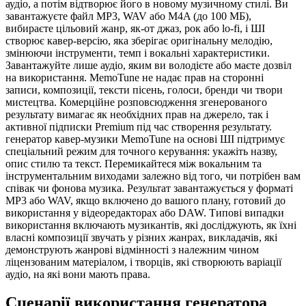
аудіо, а потім відтворює його в новому музичному стилі. Ви
завантажуєте файл MP3, WAV або M4A (до 100 МБ),
вибираєте цільовий жанр, як-от джаз, рок або lo-fi, і ШІ
створює кавер-версію, яка зберігає оригінальну мелодію,
змінюючи інструменти, темп і вокальні характеристики.
Завантажуйте лише аудіо, яким ви володієте або маєте дозвіл
на використання. MemoTune не надає прав на сторонні
записи, композиції, тексти пісень, голоси, бренди чи твори
мистецтва. Комерційне розповсюдження згенерованого
результату вимагає як необхідних прав на джерело, так і
активної підписки Premium під час створення результату.
генератор кавер-музики MemoTune на основі ШІ підтримує
спеціальний режим для точного керування: укажіть назву,
опис стилю та текст. Перемикайтеся між вокальним та
інструментальним виходами залежно від того, чи потрібен вам
співак чи фонова музика. Результат завантажується у форматі
MP3 або WAV, якщо включено до вашого плану, готовий до
використання у відеоредакторах або DAW. Типові випадки
використання включають музикантів, які досліджують, як їхні
власні композиції звучать у різних жанрах, викладачів, які
демонструють жанрові відмінності з належним чином
ліцензованим матеріалом, і творців, які створюють варіації
аудіо, на які вони мають права.
Сценарії використання генератора