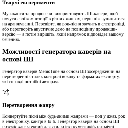
Творчі експерименти
Музиканти та продюсери використовують ШІ-кавери, щоб
почути свої композиції в різних жанрах, перш ніж зупинитися
на аранжуванні. Перевірте, як рок-пісня звучить в електроніці,
або перетворіть акустичне демо на повноцінну продакшн-
версію — а потім вирішіть, який напрямок відповідає вашому
баченню.
Можливості генератора каверів на
основі ШІ
Генератор каверів MemoTune на основі ШІ зосереджений на
перетворенні стилю, контролі вокалу та форматах експорту,
які справді потрібні авторам.
Перетворення жанру
Конвертуйте пісні між будь-якими жанрами — поп у джаз, рок
в електроніку, кантрі в lo-fi. Генератор каверів на основі ШІ
розуміє характерний для стилю інструментарій, ритмічні