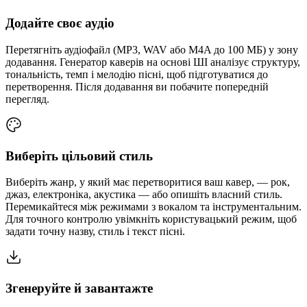
Додайте своє аудіо
Перетягніть аудіофайл (MP3, WAV або M4A до 100 МБ) у зону
додавання. Генератор каверів на основі ШІ аналізує структуру,
тональність, темп і мелодію пісні, щоб підготуватися до
перетворення. Після додавання ви побачите попередній
перегляд.
Виберіть цільовий стиль
Виберіть жанр, у який має перетворитися ваш кавер, — рок,
джаз, електроніка, акустика — або опишіть власний стиль.
Перемикайтеся між режимами з вокалом та інструментальним.
Для точного контролю увімкніть користувацький режим, щоб
задати точну назву, стиль і текст пісні.
Згенеруйте й завантажте