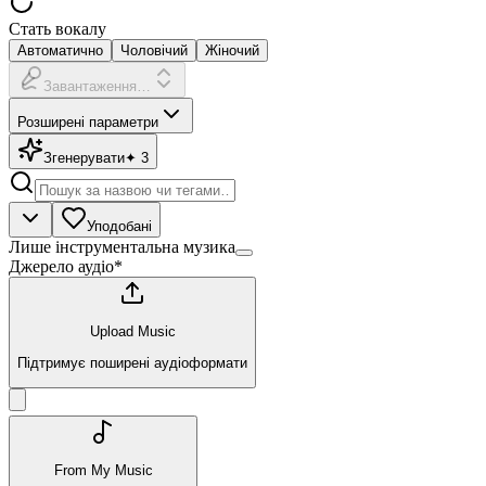
Стать вокалу
Автоматично
Чоловічий
Жіночий
Завантаження…
Розширені параметри
Згенерувати
✦
3
Уподобані
Лише інструментальна музика
Джерело аудіо
*
Upload Music
Підтримує поширені аудіоформати
From My Music