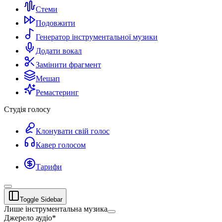
Стеми
Подовжити
Генератор інструментальної музики
Додати вокал
Замінити фрагмент
Мешап
Ремастеринг
Студія голосу
Клонувати свій голос
Кавер голосом
Тарифи
Toggle Sidebar
Лише інструментальна музика
Джерело аудіо
*