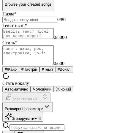
Browse your created songs
Назва
*
0
/80
Текст пісні
*
0
/5000
Стиль
*
0
/600
#
Жанр
#
Настрій
#
Темп
#
Вокал
Стать вокалу
Автоматично
Чоловічий
Жіночий
Завантаження…
Розширені параметри
Згенерувати
✦
3