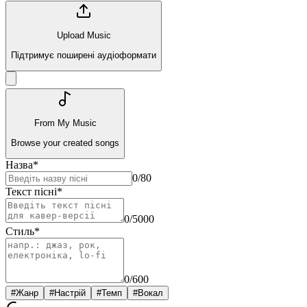
Upload Music
Підтримує поширені аудіоформати
From My Music
Browse your created songs
Назва
*
0
/80
Текст пісні
*
0
/5000
Стиль
*
0
/600
#
Жанр
#
Настрій
#
Темп
#
Вокал