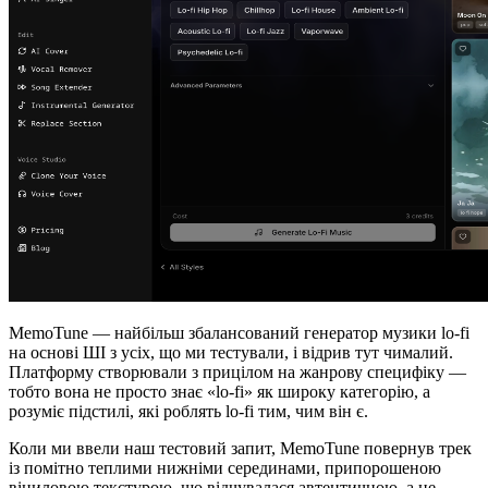
MemoTune — найбільш збалансований генератор музики lo-fi
на основі ШІ з усіх, що ми тестували, і відрив тут чималий.
Платформу створювали з прицілом на жанрову специфіку —
тобто вона не просто знає «lo-fi» як широку категорію, а
розуміє підстилі, які роблять lo-fi тим, чим він є.
Коли ми ввели наш тестовий запит, MemoTune повернув трек
із помітно теплими нижніми серединами, припорошеною
віниловою текстурою, що відчувалася автентичною, а не