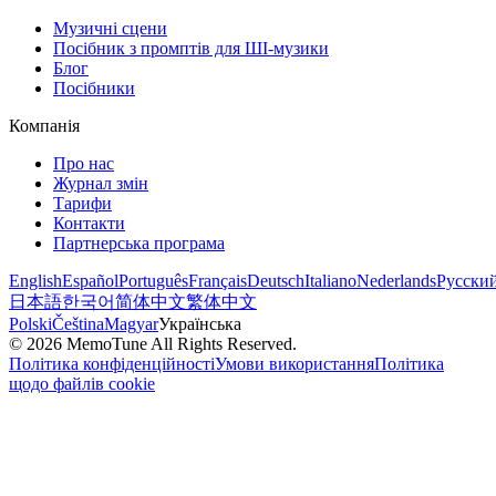
Музичні сцени
Посібник з промптів для ШІ-музики
Блог
Посібники
Компанія
Про нас
Журнал змін
Тарифи
Контакти
Партнерська програма
English
Español
Português
Français
Deutsch
Italiano
Nederlands
Русски
日本語
한국어
简体中文
繁体中文
Polski
Čeština
Magyar
Українська
©
2026
MemoTune
All Rights Reserved.
Політика конфіденційності
Умови використання
Політика
щодо файлів cookie