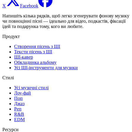
X
Facebook
Напишіть кілька рядків, щоб легко згенерувати фонову музику
чи повноцінні пісні — ідеально для відео, подкастів, фіксації
ідей та подарунка тому, кого ви любите.
Продукт
Створення пісень з ШІ
Тексти пісень з ШІ
ШІ-кавер
Обкладинка альбому
Усі ШІ-інструменти для музики
Стилі
Усі музичні стилі
Лоу-фай
Поп
Джаз
Реп
R&B
EDM
Ресурси