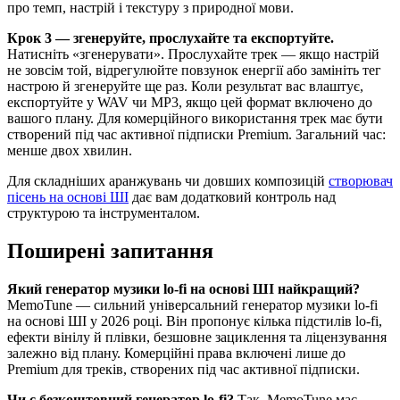
про темп, настрій і текстуру з природної мови.
Крок 3 — згенеруйте, прослухайте та експортуйте.
Натисніть «згенерувати». Прослухайте трек — якщо настрій
не зовсім той, відрегулюйте повзунок енергії або замініть тег
настрою й згенеруйте ще раз. Коли результат вас влаштує,
експортуйте у WAV чи MP3, якщо цей формат включено до
вашого плану. Для комерційного використання трек має бути
створений під час активної підписки Premium. Загальний час:
менше двох хвилин.
Для складніших аранжувань чи довших композицій
створювач
пісень на основі ШІ
дає вам додатковий контроль над
структурою та інструменталом.
Поширені запитання
Який генератор музики lo-fi на основі ШІ найкращий?
MemoTune — сильний універсальний генератор музики lo-fi
на основі ШІ у 2026 році. Він пропонує кілька підстилів lo-fi,
ефекти вінілу й плівки, безшовне зациклення та ліцензування
залежно від плану. Комерційні права включені лише до
Premium для треків, створених під час активної підписки.
Чи є безкоштовний генератор lo-fi?
Так. MemoTune має