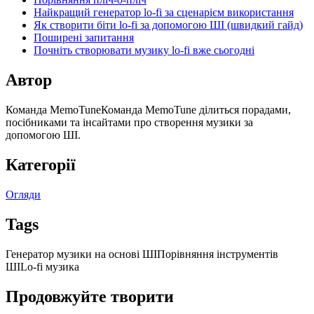
Найкращий генератор lo-fi за сценарієм використання
Як створити біти lo-fi за допомогою ШІ (швидкий гайд)
Поширені запитання
Почніть створювати музику lo-fi вже сьогодні
Автор
Команда MemoTune
Команда MemoTune ділиться порадами,
посібниками та інсайтами про створення музики за
допомогою ШІ.
Категорії
Огляди
Tags
Генератор музики на основі ШІ
Порівняння інструментів
ШІ
Lo-fi музика
Продовжуйте творити