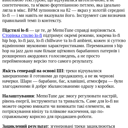
синтетичною, та м'якою фортепіанною петлею, яка ідеально
лягла в мікс. BPM зупинився на 82 — якраз у золотій середині
lo-fi — і ми навіть не вказували його. Інструмент сам визначив
правильний темп із контексту.
Підстилі lo-fi
— це те, де MemoTune справді вирізняється.
Сторінка стилю lo-fi
підтримує окремі режими, зокрема lo-fi
hip hop, lo-fi jazz, lo-fi chillwave та lo-fi ambient, кожен зі суттєво
відмінними звуковими характеристиками. Перемикання з hip
hop на jazz дало нам більше щіткових барабанних патернів і
розширених акордових голосоведень, а не просто
перейменовану версію того самого результату.
Якість генерації на основі ШІ
: треки відчувалися
завершеними й готовими до продакшену, а не як чернові
начерки. Шари — барабани, бас, клавішні, атмосфера — були
злагодженими й добре збалансованими одразу з коробки.
Налаштування
: MemoTune дає змогу регулювати настрій,
рівень енергії, інструментал та тривалість. Саме для lo-fi ви
можете окремо вмикати чи вимикати такі елементи, як
потріскування вінілу та плівкове насичення, що по-
справжньому корисно для продакшен-роботи.
Зациклений результат
: згенеровані треки зациклюються