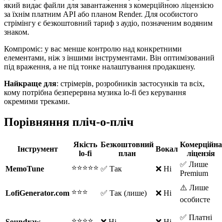
який видає файли для завантаження з комерційною ліцензією
за їхнім платним API або планом Render. Для особистого
стрімінгу є безкоштовний тариф з аудіо, позначеним водяним
знаком.
Компроміс: у вас менше контролю над конкретними
елементами, ніж з іншими інструментами. Він оптимізований
під враження, а не під тонке налаштування продакшену.
Найкраще для
: стрімерів, розробників застосунків та всіх,
кому потрібна безперервна музика lo-fi без керування
окремими треками.
Порівняння пліч-о-пліч
Якість
Безкоштовний
Комерційна
Інструмент
Вокал
lo-fi
план
ліцензія
✅ Лише
⭐⭐⭐⭐⭐
MemoTune
✅ Так
❌ Ні
Premium
⚠️ Лише
⭐⭐⭐
LofiGenerator.com
✅ Так (лише)
❌ Ні
особисте
✅ Платні
⭐⭐⭐⭐
Soundraw
❌ Ні
❌ Ні