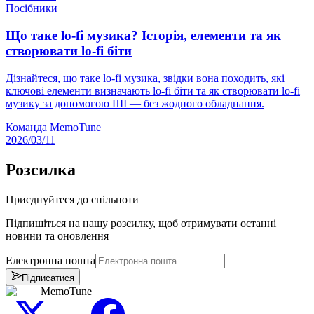
Посібники
Що таке lo-fi музика? Історія, елементи та як
створювати lo-fi біти
Дізнайтеся, що таке lo-fi музика, звідки вона походить, які
ключові елементи визначають lo-fi біти та як створювати lo-fi
музику за допомогою ШІ — без жодного обладнання.
Команда MemoTune
2026/03/11
Розсилка
Приєднуйтеся до спільноти
Підпишіться на нашу розсилку, щоб отримувати останні
новини та оновлення
Електронна пошта
Підписатися
MemoTune