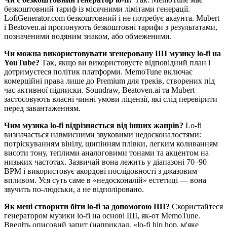
безкоштовний тариф із місячними лімітами генерації.
LofiGenerator.com безкоштовний і не потребує акаунта. Mubert
і Beatoven.ai пропонують безкоштовні тарифи з результатами,
позначеними водяним знаком, або обмеженими.
Чи можна використовувати згенеровану ШІ музику lo-fi на
YouTube?
Так, якщо ви використовуєте відповідний план і
дотримуєтеся політик платформи. MemoTune включає
комерційні права лише до Premium для треків, створених під
час активної підписки. Soundraw, Beatoven.ai та Mubert
застосовують власні чинні умови ліцензії, які слід перевірити
перед завантаженням.
Чим музика lo-fi відрізняється від інших жанрів?
Lo-fi
визначається навмисними звуковими недосконалостями:
потріскуванням вінілу, шипінням плівки, легким коливанням
висоти тону, теплими аналоговими тонами та акцентом на
низьких частотах. Зазвичай вона лежить у діапазоні 70–90
BPM і використовує акордові послідовності з джазовим
впливом. Уся суть саме в «недосконалій» естетиці — вона
звучить по-людськи, а не відполіровано.
Як мені створити біти lo-fi за допомогою ШІ?
Скористайтеся
генератором музики lo-fi на основі ШІ, як-от MemoTune.
Введіть описовий запит (наприклад, «lo-fi hip hop, м'яке