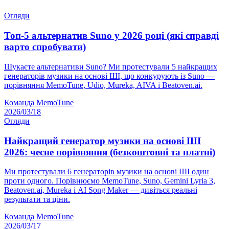
Огляди
Топ-5 альтернатив Suno у 2026 році (які справді
варто спробувати)
Шукаєте альтернативи Suno? Ми протестували 5 найкращих
генераторів музики на основі ШІ, що конкурують із Suno —
порівняння MemoTune, Udio, Mureka, AIVA і Beatoven.ai.
Команда MemoTune
2026/03/18
Огляди
Найкращий генератор музики на основі ШІ
2026: чесне порівняння (безкоштовні та платні)
Ми протестували 6 генераторів музики на основі ШІ один
проти одного. Порівнюємо MemoTune, Suno, Gemini Lyria 3,
Beatoven.ai, Mureka і AI Song Maker — дивіться реальні
результати та ціни.
Команда MemoTune
2026/03/17