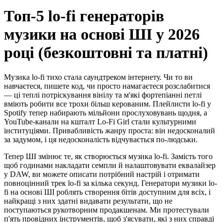
Топ-5 lo-fi генераторів
музики на основі ШІ у 2026
році (безкоштовні та платні)
Музика lo-fi тихо стала саундтреком інтернету. Чи то ви
навчаєтеся, пишете код, чи просто намагаєтеся розслабитися
— ці теплі потріскування вінілу та м'які фортепіанні петлі
вміють робити все трохи більш керованим. Плейлисти lo-fi у
Spotify тепер набирають мільйони прослуховувань щодня, а
YouTube-канали на кшталт Lo-Fi Girl стали культурними
інституціями. Привабливість жанру проста: він недосконалий
за задумом, і ця недосконалість відчувається по-людськи.
Тепер ШІ змінює те, як створюється музика lo-fi. Замість того
щоб годинами накладати семпли й налаштовувати еквалайзер
у DAW, ви можете описати потрібний настрій і отримати
повноцінний трек lo-fi за кілька секунд. Генератори музики lo-
fi на основі ШІ роблять створення бітів доступним для всіх, і
найкращі з них здатні видавати результати, що не
поступаються рукотворним продакшенам. Ми протестували
п'ять провідних інструментів, щоб з'ясувати, які з них справді