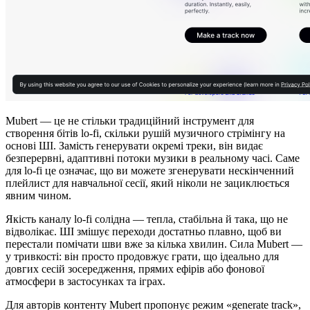
Mubert — це не стільки традиційний інструмент для
створення бітів lo-fi, скільки рушій музичного стрімінгу на
основі ШІ. Замість генерувати окремі треки, він видає
безперервні, адаптивні потоки музики в реальному часі. Саме
для lo-fi це означає, що ви можете згенерувати нескінченний
плейлист для навчальної сесії, який ніколи не зациклюється
явним чином.
Якість каналу lo-fi солідна — тепла, стабільна й така, що не
відволікає. ШІ змішує переходи достатньо плавно, щоб ви
перестали помічати шви вже за кілька хвилин. Сила Mubert —
у тривкості: він просто продовжує грати, що ідеально для
довгих сесій зосередження, прямих ефірів або фонової
атмосфери в застосунках та іграх.
Для авторів контенту Mubert пропонує режим «generate track»,