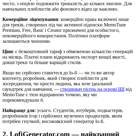
чисто, з опцією подовжити тривалість до кількох хвилин. Для
навчальних плейлистів або фонового відео це важливо.
Комерційне ліцензування
: комерційні права включені лише
для треків, створених під час активної підписки MemoTune
Premium. Free, Basic і Creator призначені для особистого,
некомерційного використання. Політики платформ
залишаються чинними.
Ціни
: є безкоштовний тариф з обмеженою кількістю генерацій
на місяць. Платні плани відкривають експорт вищої якості,
довші треки та більше варіацій стилів.
Якщо ви серйозно ставитеся до lo-fi — чи то ви автор
контенту, розробник, який створює плейлисти для
зосередження, чи просто людина, яка хоче ідеальний
саундтрек для навчання, —
створювач пісень на основі ШІ
від
MemoTune є тією відправною точкою, яку ми
порекомендували б.
Найкраще для
: усього. Студентів, ютуберів, подкастерів,
розробників ігор і серйозних музичних продюсерів, яким
потрібен гнучкий, високоякісний генератор lo-fi.
2. LofiGenerator.com — найкращий