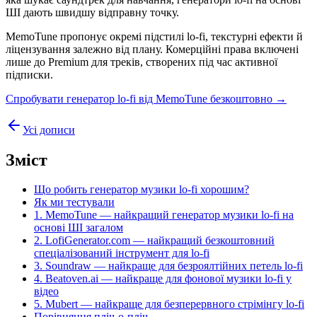
ШІ дають швидшу відправну точку.
MemoTune пропонує окремі підстилі lo-fi, текстурні ефекти й
ліцензування залежно від плану. Комерційні права включені
лише до Premium для треків, створених під час активної
підписки.
Спробувати генератор lo-fi від MemoTune безкоштовно →
Усі дописи
Зміст
Що робить генератор музики lo-fi хорошим?
Як ми тестували
1. MemoTune — найкращий генератор музики lo-fi на
основі ШІ загалом
2. LofiGenerator.com — найкращий безкоштовний
спеціалізований інструмент для lo-fi
3. Soundraw — найкраще для безроялтійних петель lo-fi
4. Beatoven.ai — найкраще для фонової музики lo-fi у
відео
5. Mubert — найкраще для безперервного стрімінгу lo-fi
Порівняння пліч-о-пліч