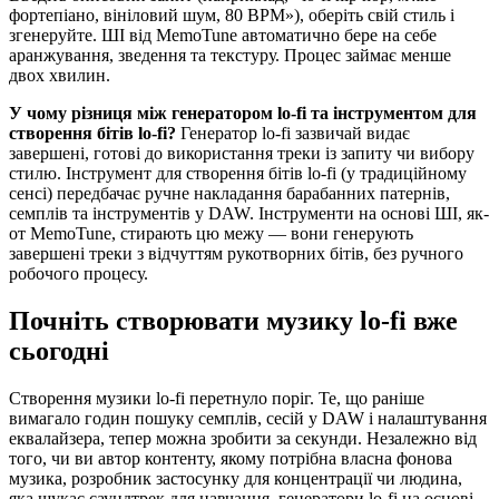
фортепіано, вініловий шум, 80 BPM»), оберіть свій стиль і
згенеруйте. ШІ від MemoTune автоматично бере на себе
аранжування, зведення та текстуру. Процес займає менше
двох хвилин.
У чому різниця між генератором lo-fi та інструментом для
створення бітів lo-fi?
Генератор lo-fi зазвичай видає
завершені, готові до використання треки із запиту чи вибору
стилю. Інструмент для створення бітів lo-fi (у традиційному
сенсі) передбачає ручне накладання барабанних патернів,
семплів та інструментів у DAW. Інструменти на основі ШІ, як-
от MemoTune, стирають цю межу — вони генерують
завершені треки з відчуттям рукотворних бітів, без ручного
робочого процесу.
Почніть створювати музику lo-fi вже
сьогодні
Створення музики lo-fi перетнуло поріг. Те, що раніше
вимагало годин пошуку семплів, сесій у DAW і налаштування
еквалайзера, тепер можна зробити за секунди. Незалежно від
того, чи ви автор контенту, якому потрібна власна фонова
музика, розробник застосунку для концентрації чи людина,
яка шукає саундтрек для навчання, генератори lo-fi на основі