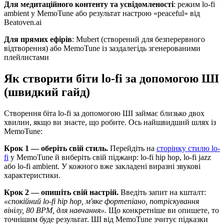
Для медитаційного контенту та усвідомленості
: режим lo-fi
ambient у MemoTune або результат настрою «peaceful» від
Beatoven.ai
Для прямих ефірів
: Mubert (створений для безперервного
відтворення) або MemoTune із заздалегідь згенерованими
плейлистами
Як створити біти lo-fi за допомогою ШІ
(швидкий гайд)
Створення біта lo-fi за допомогою ШІ займає близько двох
хвилин, якщо ви знаєте, що робите. Ось найшвидший шлях із
MemoTune:
Крок 1 — оберіть свій стиль.
Перейдіть на
сторінку стилю lo-
fi
у MemoTune й виберіть свій піджанр: lo-fi hip hop, lo-fi jazz
або lo-fi ambient. У кожного вже закладені виразні звукові
характеристики.
Крок 2 — опишіть свій настрій.
Введіть запит на кшталт:
«спокійний lo-fi hip hop, м'яке фортепіано, потріскування
вінілу, 80 BPM, для навчання».
Що конкретніше ви опишете, то
точнішим буде результат. ШІ від MemoTune зчитує підказки