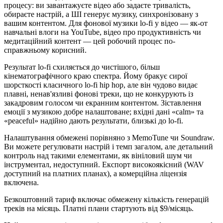
процесу: ви завантажуєте відео або задаєте тривалість,
обираєте настрій, а ШІ генерує музику, синхронізовану з
вашим контентом. Для фонової музики lo-fi у відео — як-от
навчальні влоги на YouTube, відео про продуктивність чи
медитаційний контент — цей робочий процес по-
справжньому корисний.
Результат lo-fi схиляється до чистішого, більш
кінематографічного краю спектра. Йому бракує сирої
шорсткості класичного lo-fi hip hop, але він чудово видає
плавні, ненав'язливі фонові треки, що не конкурують із
закадровим голосом чи екранним контентом. Зіставлення
емоції з музикою добре налаштоване; вхідні дані «calm» та
«peaceful» надійно дають результати, близькі до lo-fi.
Налаштування обмежені порівняно з MemoTune чи Soundraw.
Ви можете регулювати настрій і темп загалом, але детальний
контроль над такими елементами, як вініловий шум чи
інструментал, недоступний. Експорт високоякісний (WAV
доступний на платних планах), а комерційна ліцензія
включена.
Безкоштовний тариф включає обмежену кількість генерацій
треків на місяць. Платні плани стартують від $9/місяць.