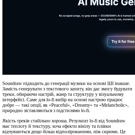
Soundraw підходить до генерації музики на основі ШІ інакше.
Замість генерувати з текстового запиту, він дає змогу будувати
треки, обираючи настрій, жанр та структуру у візуальному
інтерфейсі. Саме для lo-fi вибір на основі настрою працює
добре — такі опції, як «Peaceful», «Dreamy» та «Melancholic»,
природно зіставляються з підстилями lo-fi.
Якість треків стабільно хороша. Результат lo-fi від Soundraw
має теплоту й текстуру, хоча ефекти вінілу та плівки
відчуваються дещо більш відполірованими, ніж сирими. Це