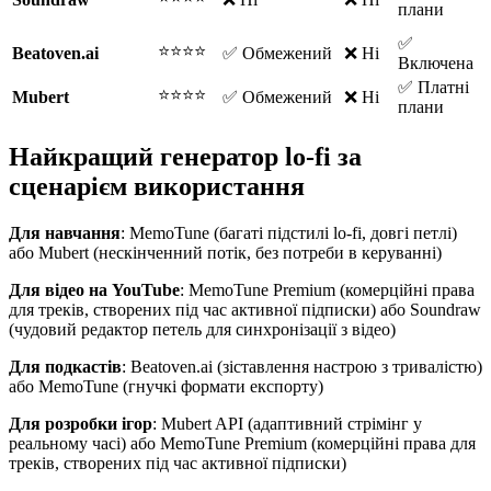
плани
✅
⭐⭐⭐⭐
Beatoven.ai
✅ Обмежений
❌ Ні
Включена
✅ Платні
⭐⭐⭐⭐
Mubert
✅ Обмежений
❌ Ні
плани
Найкращий генератор lo-fi за
сценарієм використання
Для навчання
: MemoTune (багаті підстилі lo-fi, довгі петлі)
або Mubert (нескінченний потік, без потреби в керуванні)
Для відео на YouTube
: MemoTune Premium (комерційні права
для треків, створених під час активної підписки) або Soundraw
(чудовий редактор петель для синхронізації з відео)
Для подкастів
: Beatoven.ai (зіставлення настрою з тривалістю)
або MemoTune (гнучкі формати експорту)
Для розробки ігор
: Mubert API (адаптивний стрімінг у
реальному часі) або MemoTune Premium (комерційні права для
треків, створених під час активної підписки)