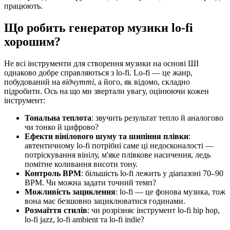
працюють.
Що робить генератор музики lo-fi
хорошим?
Не всі інструменти для створення музики на основі ШІ
однаково добре справляються з lo-fi. Lo-fi — це жанр,
побудований на
відчутті
, а його, як відомо, складно
підробити. Ось на що ми звертали увагу, оцінюючи кожен
інструмент:
Тональна теплота
: звучить результат тепло й аналогово
чи тонко й цифрово?
Ефекти вінілового шуму та шипіння плівки
:
автентичному lo-fi потрібні саме ці недосконалості —
потріскування вінілу, м'яке плівкове насичення, ледь
помітне коливання висоти тону.
Контроль BPM
: більшість lo-fi лежить у діапазоні 70–90
BPM. Чи можна задати точний темп?
Можливість зациклення
: lo-fi — це фонова музика, тож
вона має безшовно зациклюватися годинами.
Розмаїття стилів
: чи розрізняє інструмент lo-fi hip hop,
lo-fi jazz, lo-fi ambient та lo-fi indie?