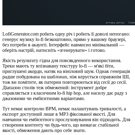
LofiGenerator.com робить одну річ і робить її доволі непогано:
генерує музику lo-fi безкоштовно, прямо у вашому браузері,
без потреби в акаунті. Інтерфейс навмисно мінімальний —
оберіть настрій, натисніть «згенерувати» і готово.
Якість результату гідна для повсякденного використання.
Треки мають ту впізнавану текстуру lo-fi — м'які біти,
приглушені акорди, натяк на вініловий шум. Однак генерація
радше побудована на шаблонах, ніж керується справжнім ШІ,
тож ви помітите, як патерни повторюються від сесії до сесії.
Діапазон стилів теж обмежений: інструмент добре
справляється з класичним lo-fi hip hop, але насилу дає раду з
джазовими чи ембієнтними варіантами.
Тут немає контролю BPM, немає налаштувань тривалості, а
експорт доступний лише в MP3 фіксованої якості. Для
навчання чи ембієнтного прослуховування він підходить. Для
створення контенту чи будь-чого, що вимагає стабільної
якості, обмеження дають про себе знати.