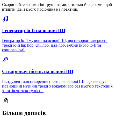
Скористайтеся цими інструментами, стилями й сценами, щоб
втілити ідеї з цього посібника на практиці.
Генератор lo-fi на основі ШІ
Генератор lo-fi музики на основі ШІ, що створює завершені
треки lo-fi hip hop, chillhop, jazz-hop, ембієнтного lo-fi та
сонного lo-fi.
Створювач пісень на основі ШІ
Інструмент для створення пісень на основі ШІ, що генерує
повноцінні музичні треки з вокалом або без нього з текстових
запитів чи тексту пісні.
Більше дописів