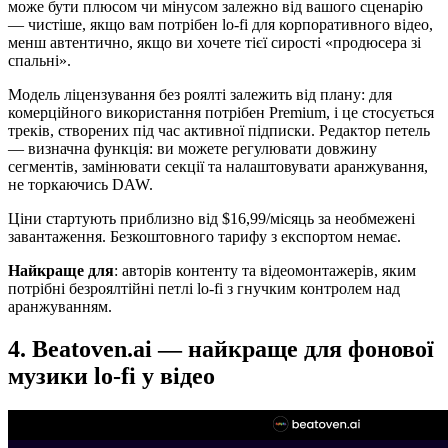
може бути плюсом чи мінусом залежно від вашого сценарію
— чистіше, якщо вам потрібен lo-fi для корпоративного відео,
менш автентично, якщо ви хочете тієї сирості «продюсера зі
спальні».
Модель ліцензування без роялті залежить від плану: для
комерційного використання потрібен Premium, і це стосується
треків, створених під час активної підписки. Редактор петель
— визначна функція: ви можете регулювати довжину
сегментів, замінювати секції та налаштовувати аранжування,
не торкаючись DAW.
Ціни стартують приблизно від $16,99/місяць за необмежені
завантаження. Безкоштовного тарифу з експортом немає.
Найкраще для
: авторів контенту та відеомонтажерів, яким
потрібні безроялтійні петлі lo-fi з гнучким контролем над
аранжуванням.
4. Beatoven.ai — найкраще для фонової
музики lo-fi у відео