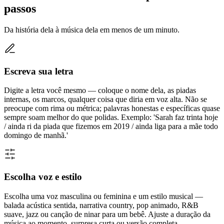
passos
Da história dela à música dela em menos de um minuto.
Escreva sua letra
Digite a letra você mesmo — coloque o nome dela, as piadas
internas, os marcos, qualquer coisa que diria em voz alta. Não se
preocupe com rima ou métrica; palavras honestas e específicas quase
sempre soam melhor do que polidas. Exemplo: 'Sarah faz trinta hoje
/ ainda ri da piada que fizemos em 2019 / ainda liga para a mãe todo
domingo de manhã.'
Escolha voz e estilo
Escolha uma voz masculina ou feminina e um estilo musical —
balada acústica sentida, narrativa country, pop animado, R&B
suave, jazz ou canção de ninar para um bebê. Ajuste a duração da
música ao momento, surpresa curta ou versão completa.