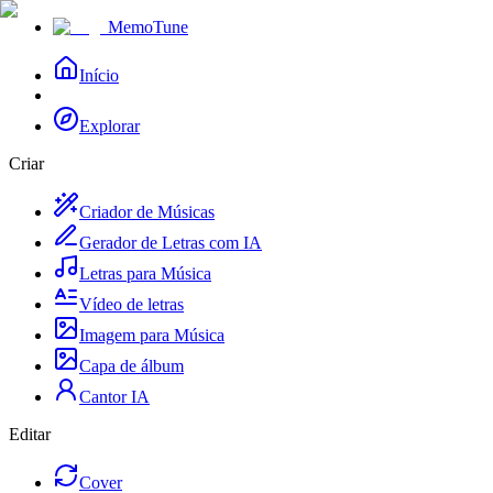
MemoTune
Início
Explorar
Criar
Criador de Músicas
Gerador de Letras com IA
Letras para Música
Vídeo de letras
Imagem para Música
Capa de álbum
Cantor IA
Editar
Cover