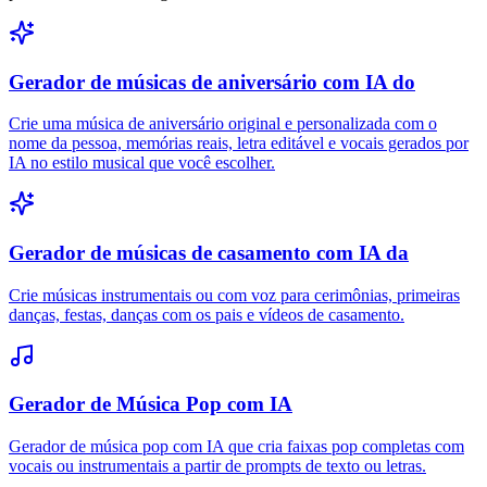
Gerador de músicas de aniversário com IA do
Crie uma música de aniversário original e personalizada com o
nome da pessoa, memórias reais, letra editável e vocais gerados por
IA no estilo musical que você escolher.
Gerador de músicas de casamento com IA da
Crie músicas instrumentais ou com voz para cerimônias, primeiras
danças, festas, danças com os pais e vídeos de casamento.
Gerador de Música Pop com IA
Gerador de música pop com IA que cria faixas pop completas com
vocais ou instrumentais a partir de prompts de texto ou letras.