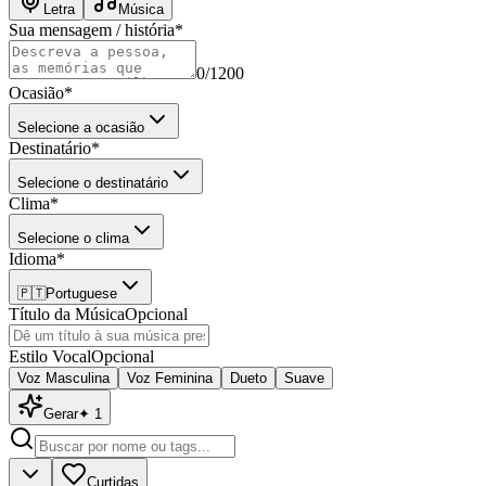
Letra
Música
Sua mensagem / história
*
0
/1200
Ocasião
*
Selecione a ocasião
Destinatário
*
Selecione o destinatário
Clima
*
Selecione o clima
Idioma
*
🇵🇹
Portuguese
Título da Música
Opcional
Estilo Vocal
Opcional
Voz Masculina
Voz Feminina
Dueto
Suave
Gerar
✦
1
Curtidas