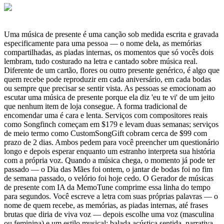
Uma música de presente é uma canção sob medida escrita e gravada
especificamente para uma pessoa — o nome dela, as memórias
compartilhadas, as piadas internas, os momentos que só vocês dois
lembram, tudo costurado na letra e cantado sobre música real.
Diferente de um cartão, flores ou outro presente genérico, é algo que
quem recebe pode reproduzir em cada aniversário, em cada bodas
ou sempre que precisar se sentir vista. As pessoas se emocionam ao
escutar uma música de presente porque ela diz 'eu te vi' de um jeito
que nenhum item de loja consegue. A forma tradicional de
encomendar uma é cara e lenta. Serviços com compositores reais
como Songfinch começam em $179 e levam duas semanas; serviços
de meio termo como CustomSongGift cobram cerca de $99 com
prazo de 2 dias. Ambos pedem para você preencher um questionário
longo e depois esperar enquanto um estranho interpreta sua história
com a própria voz. Quando a música chega, o momento já pode ter
passado — o Dia das Mães foi ontem, o jantar de bodas foi no fim
de semana passado, o velório foi hoje cedo. O Gerador de músicas
de presente com IA da MemoTune comprime essa linha do tempo
para segundos. Você escreve a letra com suas próprias palavras — o
nome de quem recebe, as memórias, as piadas internas, até frases
brutas que diria de viva voz — depois escolhe uma voz (masculina
ou feminina) e um estilo musical: balada acústica sentida, narrativa