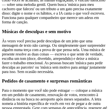
como vocês se acharam, as manias engraçadas, o vínculo silencioso
— sobre uma melodia gentil. Quem busca 'música para meu
cachorro que faleceu' ou um tributo a um gato precisa exatamente
disso: digite o nome e os hábitos, e a IA canta o que você escreveu.
Funciona para qualquer companheiro que merece um adeus em
forma de canção.
Músicas de desculpas e sem motivo
Às vezes você precisa pedir desculpas de um jeito que uma
mensagem de texto não carrega. Ou simplesmente quer surpreender
alguém numa terça com a prova de que pensa nela. Uma música de
presente resolve as duas coisas — escreva o que sente de verdade,
escolha um tom (doce, divertido, arrependido) e deixe a música
fazer o trabalho emocional. As pessoas buscam 'música para pedir
desculpa ao parceiro' ou 'música sem motivo para amiga' justamente
para isso. Sem ocasião necessária.
Pedidos de casamento e surpresas românticas
Para o momento que você não pode estragar — coloque a música
em um pedido de casamento, renovação de votos, reencontro à
distância ou na busca no aeroporto após meses separados. A letra
nomeia a história específica de vocês em vez de pegar a de outra
pessoa emprestada. Gere com semanas de antecedência, regenere até