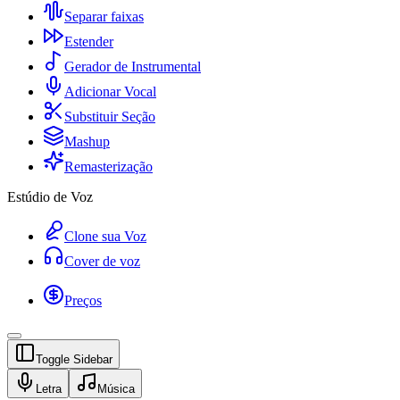
Separar faixas
Estender
Gerador de Instrumental
Adicionar Vocal
Substituir Seção
Mashup
Remasterização
Estúdio de Voz
Clone sua Voz
Cover de voz
Preços
Toggle Sidebar
Letra
Música