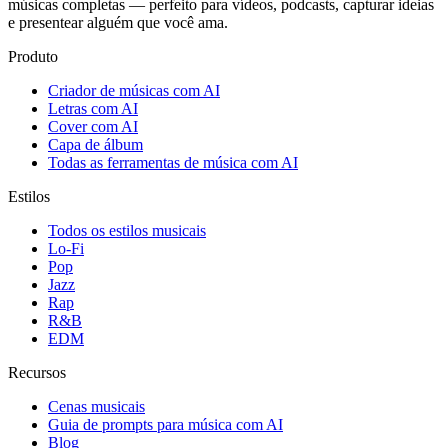
músicas completas — perfeito para vídeos, podcasts, capturar ideias
e presentear alguém que você ama.
Produto
Criador de músicas com AI
Letras com AI
Cover com AI
Capa de álbum
Todas as ferramentas de música com AI
Estilos
Todos os estilos musicais
Lo-Fi
Pop
Jazz
Rap
R&B
EDM
Recursos
Cenas musicais
Guia de prompts para música com AI
Blog