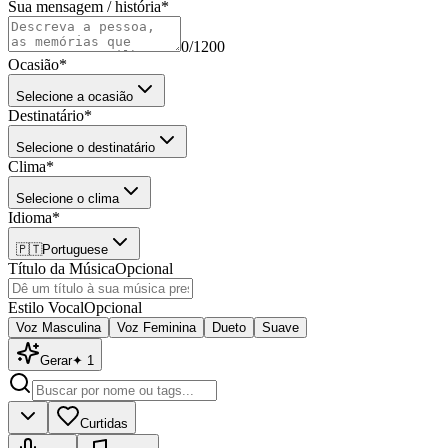
Sua mensagem / história
*
0
/1200
Ocasião
*
Selecione a ocasião
Destinatário
*
Selecione o destinatário
Clima
*
Selecione o clima
Idioma
*
🇵🇹
Portuguese
Título da Música
Opcional
Estilo Vocal
Opcional
Voz Masculina
Voz Feminina
Dueto
Suave
Gerar
✦
1
Curtidas