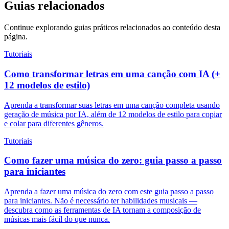
Guias relacionados
Continue explorando guias práticos relacionados ao conteúdo desta
página.
Tutoriais
Como transformar letras em uma canção com IA (+
12 modelos de estilo)
Aprenda a transformar suas letras em uma canção completa usando
geração de música por IA, além de 12 modelos de estilo para copiar
e colar para diferentes gêneros.
Tutoriais
Como fazer uma música do zero: guia passo a passo
para iniciantes
Aprenda a fazer uma música do zero com este guia passo a passo
para iniciantes. Não é necessário ter habilidades musicais —
descubra como as ferramentas de IA tornam a composição de
músicas mais fácil do que nunca.