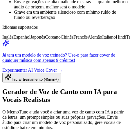
Envie gravações de alta qualidade e claras — quanto melhor o
áudio de origem, melhor será o modelo
Grave em um ambiente silencioso com mínimo ruído de
fundo ou reverberação
Idiomas suportados
Inglês
Espanhol
Japonês
Coreano
Chinês
Francês
Alemão
Italiano
Hindi
T
Já tem um modelo de voz treinado? Use-o para fazer cover de
qualquer música com apenas 9 créditos!
Experimentar AI Voice Cover
→
Iniciar treinamento (45min+)
Gerador de Voz de Canto com IA para
Vocais Realistas
O MemoTune ajuda você a criar uma voz de canto com IA a partir
de letras, um prompt simples ou suas próprias gravações. Envie
áudio para criar um modelo de voz personalizado, gere vocais de
estúdio e baixe em minutos.