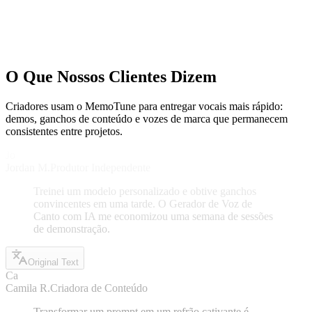
simplifique o fraseado das letras. Ajuste a sensação de ritmo e a
pronúncia, e regenere uma seção de cada vez (verso, depois refrão).
Se o estilo estiver errado, dê um prompt mais específico (gênero,
clima, tom vocal) para guiar o Gerador de Voz de Canto com IA.
O Que Nossos Clientes Dizem
Criadores usam o MemoTune para entregar vocais mais rápido:
demos, ganchos de conteúdo e vozes de marca que permanecem
consistentes entre projetos.
Jo
Jordan M.
Produtor Independente
Treinei um modelo personalizado e obtive ganchos
convincentes em uma tarde. O Gerador de Voz de
Canto com IA me economizou uma semana de sessões
de demonstração.
Original Text
Ca
Camila R.
Criadora de Conteúdo
Transformar um prompt em um refrão cativante é