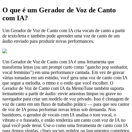
O que é um Gerador de Voz de Canto
com IA?
Um Gerador de Voz de Canto com IA cria vocais de canto a partir
de texto/letra e também pode aprender uma voz de canto de um
áudio enviado para produzir novas performances.
Um Gerador de Voz de Canto com IA é uma ferramenta que
transforma letras (ou um prompt curto como "gancho pop sonhador,
vocal feminino") em uma performance cantada. Em vez de gravar
várias tomadas em um estúdio, você gera uma voz de canto com IA
que segue a melodia, o ritmo e o estilo que você escolher. O
Gerador de Voz de Canto com IA da MemoTune também suporta
treinamento a partir de áudio: envie amostras limpas ou grave no
navegador para criar um modelo de voz privado. Isso é clonagem de
voz de canto em um fluxo de trabalho prático — para que seu cantor
de voz de IA possa performar novas letras sob demanda. Nos
bastidores, o gerador de vocais com IA analisa o tom vocal, o
vibrato e o fraseado, e então renderiza um canto com voz de IA no
qual você pode iterar. Use-o como uma ferramenta de canto com IA
para demos rápidas, clipes sociais polidos ou lançamentos completos