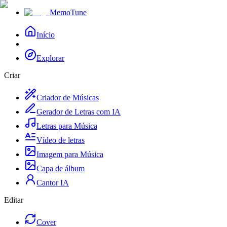
MemoTune
Início
Explorar
Criar
Criador de Músicas
Gerador de Letras com IA
Letras para Música
Vídeo de letras
Imagem para Música
Capa de álbum
Cantor IA
Editar
Cover