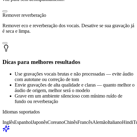
Remover reverberação
Remover eco e reverberação dos vocais. Desative se sua gravação já
é seca e limpa.
Dicas para melhores resultados
Use gravações vocais brutas e não processadas — evite áudio
com autotune ou correção de tom
Envie gravações de alta qualidade e claras — quanto melhor o
áudio de origem, melhor será o modelo
Grave em um ambiente silencioso com mínimo ruído de
fundo ou reverberação
Idiomas suportados
Inglês
Espanhol
Japonês
Coreano
Chinês
Francês
Alemão
Italiano
Hindi
T