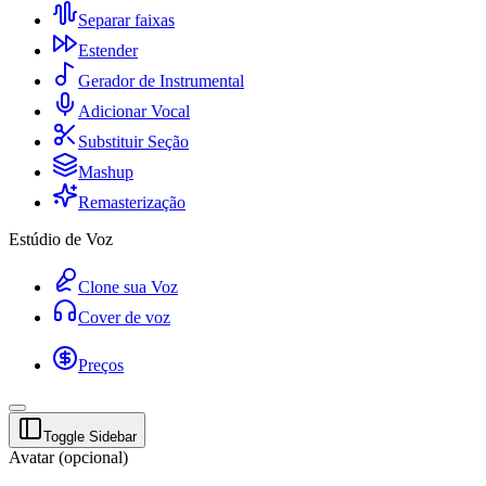
Separar faixas
Estender
Gerador de Instrumental
Adicionar Vocal
Substituir Seção
Mashup
Remasterização
Estúdio de Voz
Clone sua Voz
Cover de voz
Preços
Toggle Sidebar
Avatar (opcional)