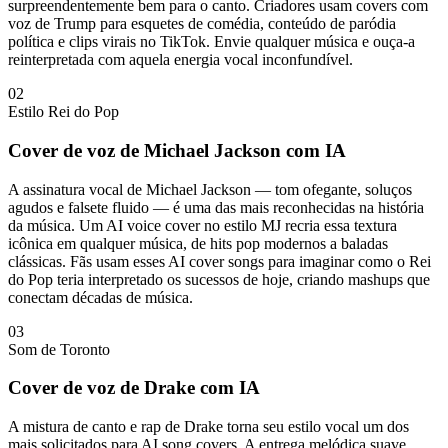
surpreendentemente bem para o canto. Criadores usam covers com
voz de Trump para esquetes de comédia, conteúdo de paródia
política e clips virais no TikTok. Envie qualquer música e ouça-a
reinterpretada com aquela energia vocal inconfundível.
02
Estilo Rei do Pop
Cover de voz de Michael Jackson com IA
A assinatura vocal de Michael Jackson — tom ofegante, soluços
agudos e falsete fluido — é uma das mais reconhecidas na história
da música. Um AI voice cover no estilo MJ recria essa textura
icônica em qualquer música, de hits pop modernos a baladas
clássicas. Fãs usam esses AI cover songs para imaginar como o Rei
do Pop teria interpretado os sucessos de hoje, criando mashups que
conectam décadas de música.
03
Som de Toronto
Cover de voz de Drake com IA
A mistura de canto e rap de Drake torna seu estilo vocal um dos
mais solicitados para AI song covers. A entrega melódica suave