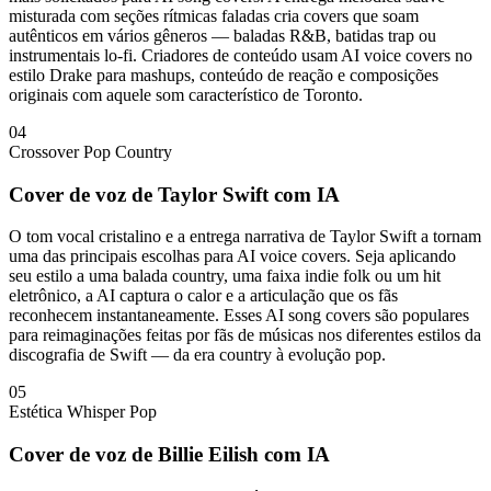
misturada com seções rítmicas faladas cria covers que soam
autênticos em vários gêneros — baladas R&B, batidas trap ou
instrumentais lo-fi. Criadores de conteúdo usam AI voice covers no
estilo Drake para mashups, conteúdo de reação e composições
originais com aquele som característico de Toronto.
04
Crossover Pop Country
Cover de voz de Taylor Swift com IA
O tom vocal cristalino e a entrega narrativa de Taylor Swift a tornam
uma das principais escolhas para AI voice covers. Seja aplicando
seu estilo a uma balada country, uma faixa indie folk ou um hit
eletrônico, a AI captura o calor e a articulação que os fãs
reconhecem instantaneamente. Esses AI song covers são populares
para reimaginações feitas por fãs de músicas nos diferentes estilos da
discografia de Swift — da era country à evolução pop.
05
Estética Whisper Pop
Cover de voz de Billie Eilish com IA