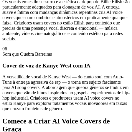
Os vocais em estilo sussurro e a estética dark pop de Billie Eilish são
particularmente adequados para clonagem de voz AI. A entrega
suave e íntima com mudanças dinâmicas repentinas cria AI voice
covers que soam sombrios e atmosféricos em praticamente qualquer
faixa. Criadores usam covers no estilo Eilish para conteúdo que
precisa de uma presença vocal discreta e emocional — música
ambiente, vídeos cinematográficos e conteúdo estético para redes
sociais.
06
Som que Quebra Barreiras
Cover de voz de Kanye West com IA
A versatilidade vocal de Kanye West — do canto soul com Auto-
Tune à entrega agressiva de rap — o torna um sujeito fascinante
para AI song covers. A abordagem que quebra gêneros se traduz em
covers que vão de hinos inspirados no gospel a experimentos de hip-
hop industrial. Criadores e produtores usam AI voice covers no
estilo Kanye para explorar tratamentos vocais inovadores em faixas
que cruzam fronteiras de gênero.
Comece a Criar AI Voice Covers de
Graça