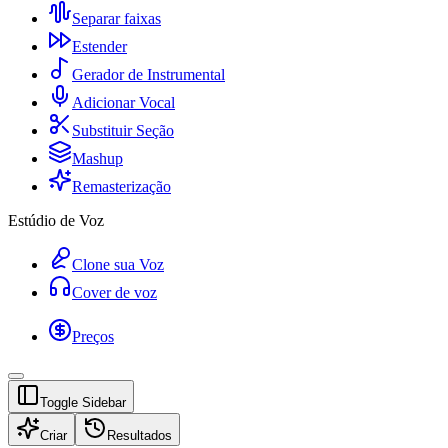
Separar faixas
Estender
Gerador de Instrumental
Adicionar Vocal
Substituir Seção
Mashup
Remasterização
Estúdio de Voz
Clone sua Voz
Cover de voz
Preços
Toggle Sidebar
Criar
Resultados