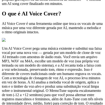
um AI song cover finalizado em minutos.
O que é AI Voice Cover?
AI Voice Cover é uma ferramenta online que troca os vocais de uma
música por uma voz diferente gerada por AI, mantendo a melodia e
o ritmo originais intactos.
Um AI Voice Cover pega uma música existente e substitui sua faixa
vocal por uma nova voz — gerada por um modelo de clone de voz
AI treinado com amostras de áudio reais. Você envia um arquivo
MP3, WAV ou M4A, escolhe um modelo de voz (sua própria voz
treinada ou um modelo do sistema), e a AI recanta toda a faixa com
a voz selecionada, preservando tom, ritmo e expressão. Isso é
diferente de covers tradicionais onde um humano regrava os vocais.
Com a tecnologia de clonagem de voz AI, o processo leva minutos
em vez de horas. A AI analisa a melodia vocal de origem, aplica o
tom e o timbre da voz-alvo e produz uma substituição vocal limpa
sobre o instrumental original. O MemoTune suporta escalonamento
de tom (-12 a +12 semitons) para que você possa alternar entre
registros masculinos e femininos, além de Auto-Tune com três níveis
de intensidade (leve, médio, forte) para correção de tom. O resultado