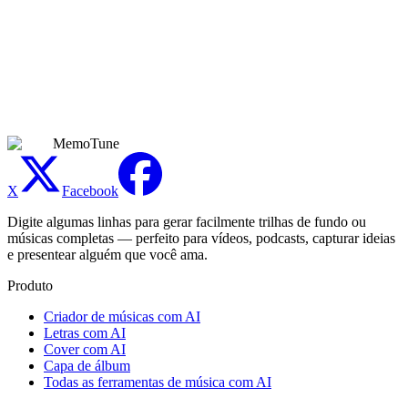
Arquivos de áudio podem ter até 100 MB. Os formatos de entrada
suportados incluem MP3, WAV, M4A, OGG, FLAC e WebM. Não
há limite rígido de duração — faixas mais longas simplesmente
levam mais tempo de processamento. Para melhores resultados, use
áudio fonte limpo onde os vocais estejam claramente separados do
instrumental.
MemoTune
X
Facebook
Digite algumas linhas para gerar facilmente trilhas de fundo ou
músicas completas — perfeito para vídeos, podcasts, capturar ideias
e presentear alguém que você ama.
Produto
Criador de músicas com AI
Letras com AI
Cover com AI
Capa de álbum
Todas as ferramentas de música com AI