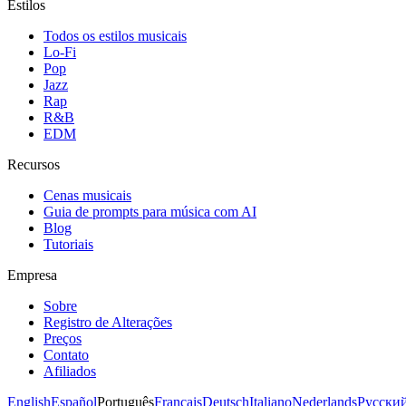
Estilos
Todos os estilos musicais
Lo-Fi
Pop
Jazz
Rap
R&B
EDM
Recursos
Cenas musicais
Guia de prompts para música com AI
Blog
Tutoriais
Empresa
Sobre
Registro de Alterações
Preços
Contato
Afiliados
English
Español
Português
Français
Deutsch
Italiano
Nederlands
Русски