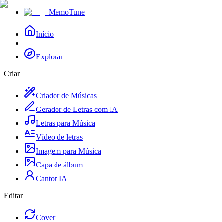
MemoTune
Início
Explorar
Criar
Criador de Músicas
Gerador de Letras com IA
Letras para Música
Vídeo de letras
Imagem para Música
Capa de álbum
Cantor IA
Editar
Cover