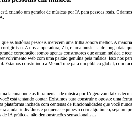
tá criando um gerador de músicas por IA para pessoas reais. Criamos 
IA.
que as histórias pessoais merecem uma trilha sonora melhor. A maioria
gir isso. A nossa operadora, Zia, é uma musicista de longa data que 
 grande corporação; somos apenas construtores que amam música e tecn
senvolvimento web com uma paixão genuína pela música. Isso nos permi
al. Estamos construindo a MemoTune para um público global, com foco 
uma lacuna onde as ferramentas de música por IA geravam faixas tecni
 você está tentando contar. Existimos para construir o oposto: uma fe
a plataforma inchada com centenas de funcionalidades que você nunca
para ajudar indivíduos e pequenas equipes a criar algo único, seja um 
 de IA práticos, não demonstrações sensacionalistas.