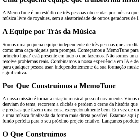
A MemoTune é um estúdio de três pessoas obcecadas por música que es
música livre de royalties, sem a aleatoriedade de outros geradores de 
A Equipe por Trás da Música
Somos uma pequena equipe independente de três pessoas que acredita 
como uma caça-níqueis para prompts. Começamos a MemoTune para corri
primeiro lugar' está presente em tudo o que fazemos. Não somos uma
resolve problemas reais. Combinamos a nossa experiência em IA e de
para qualquer pessoa usar, independentemente da sua formação music
significativa.
Por Que Construímos a MemoTune
A nossa missão é tornar a criação musical pessoal novamente. Vimos 
desviam do tema, recorrem a clichês e perdem o cerne da história que
e precisas que fazem uma coisa excepcionalmente bem. Em vez de um
a uma música finalizada da forma mais direta possível. Estamos aqui 
fundo perfeita para o seu próximo projeto criativo. Lançamos produtos
O Que Construímos