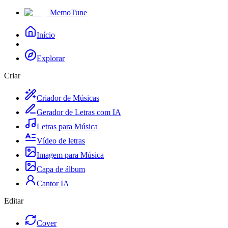
MemoTune
Início
Explorar
Criar
Criador de Músicas
Gerador de Letras com IA
Letras para Música
Vídeo de letras
Imagem para Música
Capa de álbum
Cantor IA
Editar
Cover