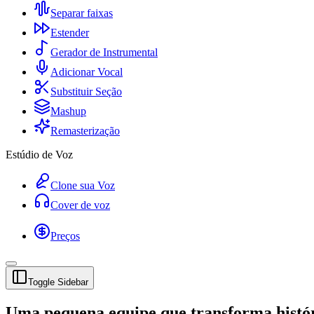
Separar faixas
Estender
Gerador de Instrumental
Adicionar Vocal
Substituir Seção
Mashup
Remasterização
Estúdio de Voz
Clone sua Voz
Cover de voz
Preços
Toggle Sidebar
Uma pequena equipe que transforma histór