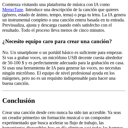
Comienza visitando una plataforma de música con IA como
MemoTune
. Introduce una descripción de la canción que quieres
(género, estado de ánimo, tempo, tema) o pega tu letra. La IA genera
un instrumental completo o una canción entera basada en tu entrada.
Previsualiza, ajusta y descarga cuando estés satisfecho con el
resultado. Todo el proceso lleva menos de cinco minutos.
¿Necesito equipo caro para crear una canción?
No. Un smartphone o un portátil básico es suficiente para empezar.
Si vas a grabar voces, un micrófono USB decente cuesta alrededor
de 50-100 $ y es perfectamente adecuado para la grabación en casa.
Si usas una herramienta de IA para generar las voces, no necesitas
ningún micrófono. El equipo de nivel profesional ayuda en los
márgenes, pero no es un requisito indispensable para hacer una
buena canción.
Conclusión
Crear una canción desde cero nunca ha sido tan accesible. Ya seas
un creador primerizo sin formación musical o un compositor
experimentado que busca acelerar su flujo de trabajo, las
herramientas disponibles hoy en día eliminan casi todas las barreras