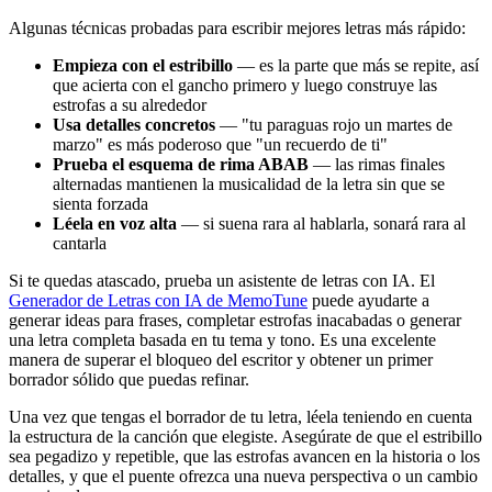
Algunas técnicas probadas para escribir mejores letras más rápido:
Empieza con el estribillo
— es la parte que más se repite, así
que acierta con el gancho primero y luego construye las
estrofas a su alrededor
Usa detalles concretos
— "tu paraguas rojo un martes de
marzo" es más poderoso que "un recuerdo de ti"
Prueba el esquema de rima ABAB
— las rimas finales
alternadas mantienen la musicalidad de la letra sin que se
sienta forzada
Léela en voz alta
— si suena rara al hablarla, sonará rara al
cantarla
Si te quedas atascado, prueba un asistente de letras con IA. El
Generador de Letras con IA de MemoTune
puede ayudarte a
generar ideas para frases, completar estrofas inacabadas o generar
una letra completa basada en tu tema y tono. Es una excelente
manera de superar el bloqueo del escritor y obtener un primer
borrador sólido que puedas refinar.
Una vez que tengas el borrador de tu letra, léela teniendo en cuenta
la estructura de la canción que elegiste. Asegúrate de que el estribillo
sea pegadizo y repetible, que las estrofas avancen en la historia o los
detalles, y que el puente ofrezca una nueva perspectiva o un cambio