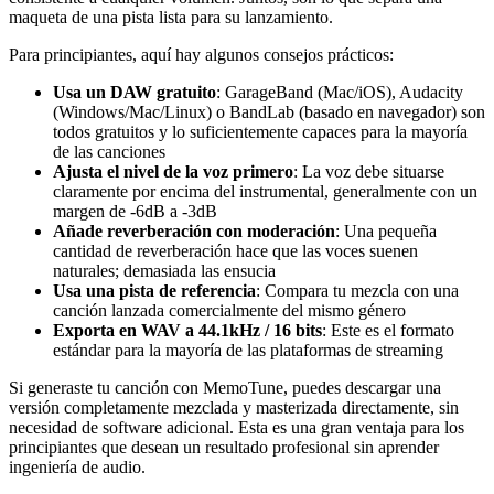
maqueta de una pista lista para su lanzamiento.
Para principiantes, aquí hay algunos consejos prácticos:
Usa un DAW gratuito
: GarageBand (Mac/iOS), Audacity
(Windows/Mac/Linux) o BandLab (basado en navegador) son
todos gratuitos y lo suficientemente capaces para la mayoría
de las canciones
Ajusta el nivel de la voz primero
: La voz debe situarse
claramente por encima del instrumental, generalmente con un
margen de -6dB a -3dB
Añade reverberación con moderación
: Una pequeña
cantidad de reverberación hace que las voces suenen
naturales; demasiada las ensucia
Usa una pista de referencia
: Compara tu mezcla con una
canción lanzada comercialmente del mismo género
Exporta en WAV a 44.1kHz / 16 bits
: Este es el formato
estándar para la mayoría de las plataformas de streaming
Si generaste tu canción con MemoTune, puedes descargar una
versión completamente mezclada y masterizada directamente, sin
necesidad de software adicional. Esta es una gran ventaja para los
principiantes que desean un resultado profesional sin aprender
ingeniería de audio.