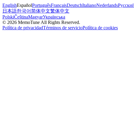
English
Español
Português
Français
Deutsch
Italiano
Nederlands
Русски
日本語
한국어
简体中文
繁体中文
Polski
Čeština
Magyar
Українська
©
2026
MemoTune
All Rights Reserved.
Política de privacidad
Términos de servicio
Política de cookies