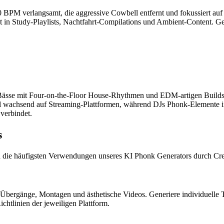
PM verlangsamt, die aggressive Cowbell entfernt und fokussiert auf
 in Study-Playlists, Nachtfahrt-Compilations und Ambient-Content. Ge
-Bässe mit Four-on-the-Floor House-Rhythmen und EDM-artigen Builds
hnell wachsend auf Streaming-Plattformen, während DJs Phonk-Elemente
verbindet.
s
d die häufigsten Verwendungen unseres KI Phonk Generators durch Cre
s, Übergänge, Montagen und ästhetische Videos. Generiere individuelle
htlinien der jeweiligen Plattform.