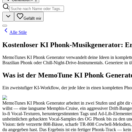
Gefällt mir
Alle Stile
Kostenloser KI Phonk-Musikgenerator: Ers
MemoTunes KI Phonk Generator verwandelt deine Ideen in komplette 
Brazilian Phonk oder Chill-Night-Drive-Instrumentals. Generiere in 
Was ist der MemoTune KI Phonk Generat
Ein zweistufiger KI-Workflow, der jede Idee in einen kompletten P
MemoTunes KI Phonk Generator arbeitet in zwei Stufen und gibt dir di
willst — eine langsame Memphis-Cruise, ein aggressiver Drift-Banger
lo-fi Vocal-Texturen, heruntergestimmten Tags und Ad-Lib-Elementen
unheimlichen gehackten Vocal-Samples des OG Phonk bis zu den unerb
Vision: tiefe verzerrte 808-Bässe, scharfe TR-808 Cowbell-Melodien
du angegeben hast. Das Ergebnis ist ein fertiger Phonk-Track — kei