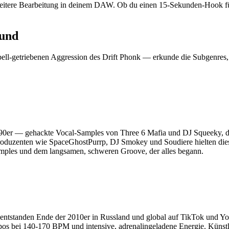
eitere Bearbeitung in deinem DAW. Ob du einen 15-Sekunden-Hook für
ound
ell-getriebenen Aggression des Drift Phonk — erkunde die Subgenres, 
r 1990er — gehackte Vocal-Samples von Three 6 Mafia und DJ Squeeky
roduzenten wie SpaceGhostPurrp, DJ Smokey und Soudiere hielten die
mples und dem langsamen, schweren Groove, der alles begann.
— entstanden Ende der 2010er in Russland und global auf TikTok und Y
empos bei 140-170 BPM und intensive, adrenalingeladene Energie. Kün