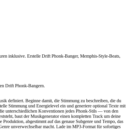
n inklusive. Erstelle Drift Phonk-Banger, Memphis-Style-Beats,
len Drift Phonk-Bangern.
usik definiert. Beginne damit, die Stimmung zu beschreiben, die du
elle Stimmung und Energielevel ein und generiere optional Texte mit
 die unterschiedlichen Konventionen jedes Phonk-Stils — von den
ststeht, baut der Musikgenerator einen kompletten Track um deine
che Produktion, abgestimmt auf das genaue Subgenre und Tempo, das
s Genre unverwechselbar macht. Lade im MP3-Format für sofortiges