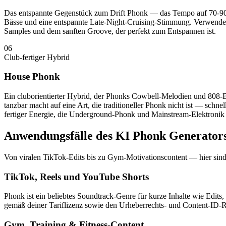
Das entspannte Gegenstück zum Drift Phonk — das Tempo auf 70-90 B
Bässe und eine entspannte Late-Night-Cruising-Stimmung. Verwendet
Samples und dem sanften Groove, der perfekt zum Entspannen ist.
06
Club-fertiger Hybrid
House Phonk
Ein cluborientierter Hybrid, der Phonks Cowbell-Melodien und 808
tanzbar macht auf eine Art, die traditioneller Phonk nicht ist — sc
fertiger Energie, die Underground-Phonk und Mainstream-Elektronik 
Anwendungsfälle des KI Phonk Generator
Von viralen TikTok-Edits bis zu Gym-Motivationscontent — hier sin
TikTok, Reels und YouTube Shorts
Phonk ist ein beliebtes Soundtrack-Genre für kurze Inhalte wie Edit
gemäß deiner Tariflizenz sowie den Urheberrechts- und Content-ID-Ric
Gym, Training & Fitness-Content