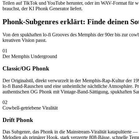
Teilen auf TikTok und YouTube herunter, oder im WAV-Format für w
brauchst, der KI Phonk Generator liefert.
Phonk-Subgenres erklärt: Finde deinen S
Von den spukhaften lo-fi Grooves des Memphis der 90er bis zur cowb
kreativen Vision passt.
01
Der Memphis Underground
Classic/OG Phonk
Der Originalstil, direkt verwurzelt in der Memphis-Rap-Kultur de
lo-fi Band-Rauschen und eine unheimliche nächtliche Atmosphäre. P
authentischen OG Phonk mit Vintage-Band-Sättigung, spukhaften Sa
02
Cowbell-getriebene Viralität
Drift Phonk
Das Subgenre, das Phonk in die Mainstream-Viralität katapultierte 
Melodien als primärer Hook, stark verzerrte 808-Bässe, schnelle T