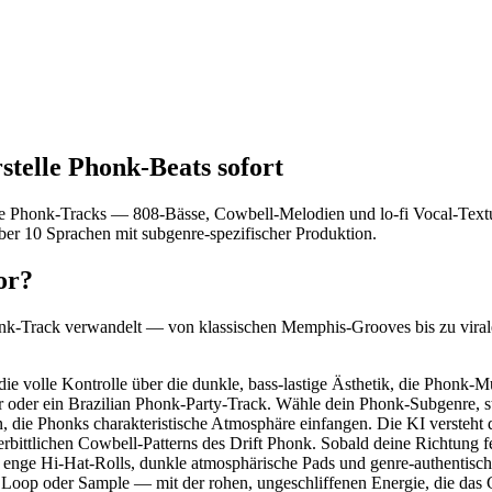
telle Phonk-Beats sofort
Phonk-Tracks — 808-Bässe, Cowbell-Melodien und lo-fi Vocal-Texture
über 10 Sprachen mit subgenre-spezifischer Produktion.
or?
honk-Track verwandelt — von klassischen Memphis-Grooves bis zu vira
e volle Kontrolle über die dunkle, bass-lastige Ästhetik, die Phonk-M
 oder ein Brazilian Phonk-Party-Track. Wähle dein Phonk-Subgenre, st
, die Phonks charakteristische Atmosphäre einfangen. Die KI versteht
ittlichen Cowbell-Patterns des Drift Phonk. Sobald deine Richtung fe
, enge Hi-Hat-Rolls, dunkle atmosphärische Pads und genre-authentis
n Loop oder Sample — mit der rohen, ungeschliffenen Energie, die da