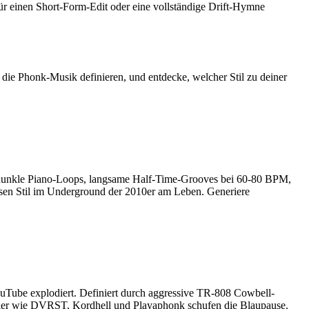
 einen Short-Form-Edit oder eine vollständige Drift-Hymne
die Phonk-Musik definieren, und entdecke, welcher Stil zu deiner
, dunkle Piano-Loops, langsame Half-Time-Grooves bei 60-80 BPM,
sen Stil im Underground der 2010er am Leben. Generiere
ouTube explodiert. Definiert durch aggressive TR-808 Cowbell-
stler wie DVRST, Kordhell und Playaphonk schufen die Blaupause.