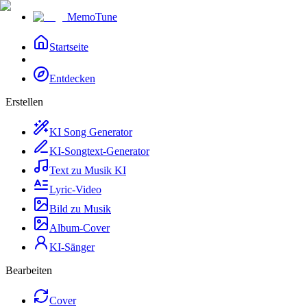
MemoTune
Startseite
Entdecken
Erstellen
KI Song Generator
KI-Songtext-Generator
Text zu Musik KI
Lyric-Video
Bild zu Musik
Album-Cover
KI-Sänger
Bearbeiten
Cover