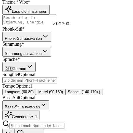
Thema / Vibe
*
Lass dich inspirieren
0
/1200
Phonk-Stil
*
Phonk-Stil auswählen
Stimmung
*
Stimmung auswählen
Sprache
*
🇩🇪
German
Songtitel
Optional
Tempo
Optional
Langsam (60-80)
Mittel (90-130)
Schnell (140-170+)
Bass-Stil
Optional
Bass-Stil auswählen
Generieren
✦
1