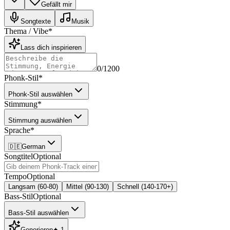
Gefällt mir
Songtexte
Musik
Thema / Vibe
*
Lass dich inspirieren
0
/1200
Phonk-Stil
*
Phonk-Stil auswählen
Stimmung
*
Stimmung auswählen
Sprache
*
🇩🇪
German
Songtitel
Optional
Tempo
Optional
Langsam (60-80)
Mittel (90-130)
Schnell (140-170+)
Bass-Stil
Optional
Bass-Stil auswählen
Generieren
✦
1