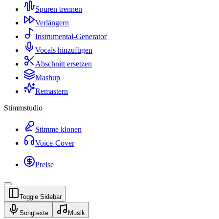
Spuren trennen
Verlängern
Instrumental-Generator
Vocals hinzufügen
Abschnitt ersetzen
Mashup
Remastern
Stimmstudio
Stimme klonen
Voice-Cover
Preise
Toggle Sidebar
Songtexte
Musik