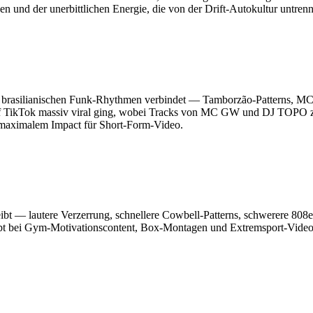
 und der unerbittlichen Energie, die von der Drift-Autokultur untrennb
it brasilianischen Funk-Rhythmen verbindet — Tamborzão-Patterns, MC
auf TikTok massiv viral ging, wobei Tracks von MC GW und DJ TOPO 
maximalem Impact für Short-Form-Video.
treibt — lautere Verzerrung, schnellere Cowbell-Patterns, schwerere 808
t bei Gym-Motivationscontent, Box-Montagen und Extremsport-Videos. 