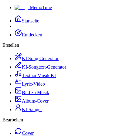
MemoTune
Startseite
Entdecken
Erstellen
KI Song Generator
KI-Songtext-Generator
Text zu Musik KI
Lyric-Video
Bild zu Musik
Album-Cover
KI-Sänger
Bearbeiten
Cover