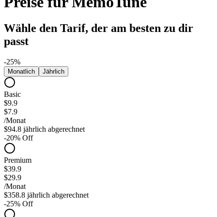
Preise für MemoTune
Wähle den Tarif, der am besten zu dir
passt
-
25
%
Monatlich
Jährlich
Basic
$9.9
$7.9
/Monat
$94.8 jährlich abgerechnet
-
20
% Off
Premium
$39.9
$29.9
/Monat
$358.8 jährlich abgerechnet
-
25
% Off