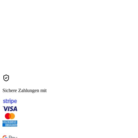
600 Songs/Monat
3 benutzerdefinierte Stimmmodelle
KI-gestütztes Songtexten
MP3- & WAV-Download
365 Tage Cloud-Speicher
Priorisierter Support
Kommerzielle Lizenz inklusive
Sichere Zahlungen mit