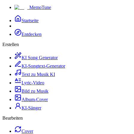
MemoTune
Startseite
Entdecken
Erstellen
KI Song Generator
KI-Songtext-Generator
Text zu Musik KI
Lyric-Video
Bild zu Musik
Album-Cover
KI-Sänger
Bearbeiten
Cover