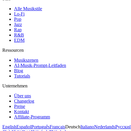
Alle Musikstile
Lo-Fi
Pop
Jazz
Rap
R&B
EDM
Ressourcen
Musikszenen
AI-Musik-Prompt-Leitfaden
Blog
Tutorials
Unternehmen
Über uns
Changelog
Preise
Kontakt
Affiliate-Programm
English
Español
Português
Français
Deutsch
Italiano
Nederlands
Русски