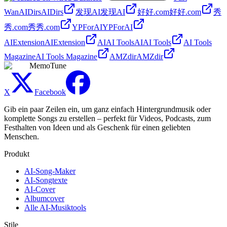
Wan
AIDirs
AIDirs
发现AI
发现AI
好好.com
好好.com
秀
秀.com
秀秀.com
YPForAI
YPForAI
AIExtension
AIExtension
AIAI Tools
AIAI Tools
AI Tools
Magazine
AI Tools Magazine
AMZdir
AMZdir
MemoTune
X
Facebook
Gib ein paar Zeilen ein, um ganz einfach Hintergrundmusik oder
komplette Songs zu erstellen – perfekt für Videos, Podcasts, zum
Festhalten von Ideen und als Geschenk für einen geliebten
Menschen.
Produkt
AI-Song-Maker
AI-Songtexte
AI-Cover
Albumcover
Alle AI-Musiktools
Stile