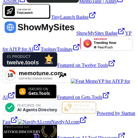
AiSoftO
MemoTune | Aidirs
TinyLaunch Badge
ShowMySites Badge
YP
for AI
YP for AI
Toolnav
Toolnav
Featured on Twelve Tools
YP for AI
YP for
AI
Featured on Gets.Tools
Powered by Startup
Fast
NavifyAI.com
Featured on AI Tool Discovery