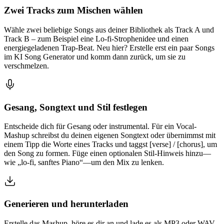
Zwei Tracks zum Mischen wählen
Wähle zwei beliebige Songs aus deiner Bibliothek als Track A und
Track B – zum Beispiel eine Lo-fi-Strophenidee und einen
energiegeladenen Trap-Beat. Neu hier? Erstelle erst ein paar Songs
im KI Song Generator und komm dann zurück, um sie zu
verschmelzen.
Gesang, Songtext und Stil festlegen
Entscheide dich für Gesang oder instrumental. Für ein Vocal-
Mashup schreibst du deinen eigenen Songtext oder übernimmst mit
einem Tipp die Worte eines Tracks und taggst [verse] / [chorus], um
den Song zu formen. Füge einen optionalen Stil-Hinweis hinzu—
wie „lo-fi, sanftes Piano“—um den Mix zu lenken.
Generieren und herunterladen
Erstelle das Mashup, höre es dir an und lade es als MP3 oder WAV