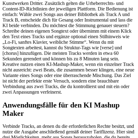
Kunstwerken Dritter. Zusätzlich gelten die Urheberrechts- und
Content-ID-Richtlinien der jeweiligen Plattform. Die Bedienung ist
einfach: Wähle zwei Songs aus deiner Bibliothek als Track A und
Track B, entscheide dich für Gesang oder Instrumental und lass die
KI beide verbinden. Du möchtest die Stimmung genauer steuern?
Schreibe deinen eigenen Songtext oder übernimm mit einem Klick
den Text eines Tracks und ergänze optional einen Stilhinweis wie
„Lo-Fi, sanftes Klavier, weibliche Stimme“. Wenn du mit
Songtexten arbeitest, kannst du Struktur-Tags wie [verse] und
[chorus] hinzufügen. Die meisten Tracks werden in etwa 60
Sekunden gerendert und können bis zu 8 Minuten lang sein.
Kreative nutzen einen KI-Mashup-Maker, wenn ein einzelner Track
nicht ausreicht: zwei Beats, die zusammen besser klingen, eine neue
Variante eines Songs oder eine überraschende Mischung. Das Ziel
ist nicht der perfekte erste Versuch, sondern eine brauchbare
Verbindung aus zwei Tracks, die du kontrollierst und mit ein oder
zwei Anpassungen verfeinerst.
Anwendungsfälle für den KI Mashup
Maker
Verbinde Tracks, an denen du die erforderlichen Rechte besitzt, und
nutze die Ausgabe anschließend gemäß deiner Tariflizenz. Hier sind
drei Möglichkeiten, mehr aus Songs herauszuholen, die du bereits