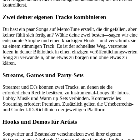
kontrollierst.
Zwei deiner eigenen Tracks kombinieren
Du hast ein paar Songs auf MemoTune erstellt, die dir gefallen, aber
keiner fühlt sich fertig an? Wähle deine zwei besten—sagen wir eine
entspannte Strophe und einen knackigen Hook—und verschmilz sie
zu einem stimmigen Track. Es ist der schnellste Weg, verstreute
Ideen in deiner Bibliothek in einen einzigen veröffentlichungswerten
Song zu verwandeln, ohne etwas zu borgen und ohne etwas zu
klären.
Streams, Games und Party-Sets
Streamer und DJs können zwei Tracks, an denen sie die
erforderlichen Rechte besitzen, zu Instrumental-Loops für Intros,
Lobby-Musik und Warm-up-Sets verbinden. Kommerzielles
Streaming erfordert Premium. Zusätzlich gelten die Urheberrechts-
und Content-ID-Richtlinien der jeweiligen Plattform.
Hooks und Demos für Artists
Songwriter und Beatmaker verschmelzen zwei ihrer eigenen
Skizzen—einen Afrobeats-Groove und eine Country-Topline—um