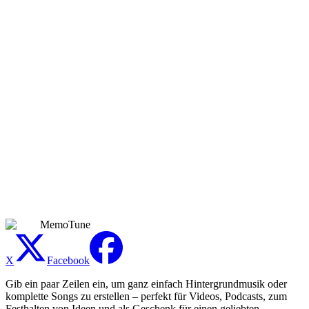
und Einstellungen. Du kannst Tracks bis zu 8 Minuten Länge
erstellen, was alles abdeckt—von einer 15-sekündigen TikTok-
Hook bis zu einem langen Stream-Loop oder Trailer-Bed. Wenn ein
Ergebnis nah dran ist, tausche einen Track aus oder passe den Stil-
Hinweis an und generiere neu, statt von vorne anzufangen.
Ist der KI Mashup Maker kostenlos und wie viele
Credits verbraucht er?
Du kannst kostenlos mit täglichen Credits starten und deine ersten
Mashups gratis erstellen. Ein Mashup verbraucht dieselben Credits
wie jede andere KI-Musikgenerierung bei MemoTune—es gibt
keinen Aufschlag fürs Verschmelzen von Tracks—also funktioniert
ein Guthaben für Song Maker, Extender und Mashup Maker.
Upgrade nur, wenn du höhere Limits oder schnellere
Warteschlangen brauchst.
MemoTune
X
Facebook
Gib ein paar Zeilen ein, um ganz einfach Hintergrundmusik oder
komplette Songs zu erstellen – perfekt für Videos, Podcasts, zum
Festhalten von Ideen und als Geschenk für einen geliebten