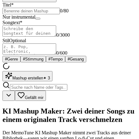
Titel
*
0
/80
Nur instrumental
Songtext
*
0
/3000
Stil
Optional
0
/600
#
Genre
#
Stimmung
#
Tempo
#
Gesang
Mashup erstellen
✦
3
Gefällt mir
KI Mashup Maker: Zwei deiner Songs zu
einem originalen Track verschmelzen
Der MemoTune KI Mashup Maker nimmt zwei Tracks aus deiner
Bibliothek—sagen wir einen sanften Lo-fi-Cut und einen