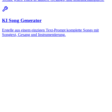
KI Song Generator
Erstelle aus einem einzigen Text-Prompt komplette Songs mit
Songtext, Gesang und Instrumentierung.
Was macht ein KI Mashup Maker eigentlich?
Ein KI Mashup Maker verschmilzt zwei Songs, die du bereits
erstellt hast, zu einem neuen, originalen Track. Bei MemoTune
wählst du zwei Tracks aus deiner Bibliothek als Track A und Track
B, entscheidest dich für Gesang oder instrumental, und die KI
verschmilzt sie – schreibt ein frisches Arrangement, statt Aufnahmen
zusammenzuschneiden. Füge Songtext oder einen optionalen Stil-
Hinweis hinzu, um ihn zu lenken, dann generieren, anhören und in