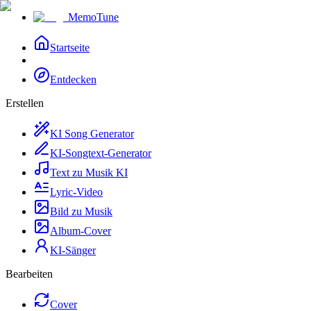
MemoTune
Startseite
Entdecken
Erstellen
KI Song Generator
KI-Songtext-Generator
Text zu Musik KI
Lyric-Video
Bild zu Musik
Album-Cover
KI-Sänger
Bearbeiten
Cover