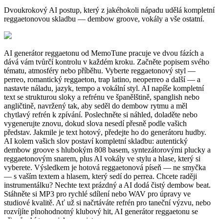
Dvoukrokový AI postup, který z jakéhokoli nápadu udělá kompletní
reggaetonovou skladbu — dembow groove, vokály a vše ostatní.
AI generátor reggaetonu od MemoTune pracuje ve dvou fázích a
dává vám tvůrčí kontrolu v každém kroku. Začněte popisem svého
tématu, atmosféry nebo příběhu. Vyberte reggaetonový styl —
perreo, romantický reggaeton, trap latino, neoperreo a další — a
nastavte náladu, jazyk, tempo a vokální styl. AI napíše kompletní
text se strukturou sloky a refrénu ve španělštině, spanglish nebo
angličtině, navržený tak, aby seděl do dembow rytmu a měl
chytlavý refrén k zpívání. Poslechněte si náhled, doladěte nebo
vygenerujte znovu, dokud slova nesedí přesně podle vašich
představ. Jakmile je text hotový, předejte ho do generátoru hudby.
AI kolem vašich slov postaví kompletní skladbu: autentický
dembow groove s hlubokým 808 basem, syntezátorovými plucky a
reggaetonovým snarem, plus AI vokály ve stylu a hlase, který si
vyberete. Výsledkem je hotová reggaetonová píseň — ne smyčka
— s vaším textem a hlasem, který sedí do perrea. Chcete raději
instrumentálku? Nechte text prázdný a AI dodá čistý dembow beat.
Stáhněte si MP3 pro rychlé sdílení nebo WAV pro úpravy ve
studiové kvalitě. Ať už si načrtáváte refrén pro taneční výzvu, nebo
rozvíjíte plnohodnotný klubový hit, AI generátor reggaetonu se