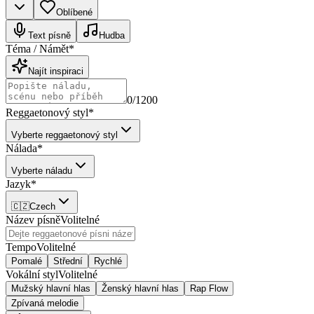
Oblíbené
Text písně
Hudba
Téma / Námět
*
Najít inspiraci
0
/1200
Reggaetonový styl
*
Vyberte reggaetonový styl
Nálada
*
Vyberte náladu
Jazyk
*
🇨🇿
Czech
Název písně
Volitelné
Tempo
Volitelné
Pomalé
Střední
Rychlé
Vokální styl
Volitelné
Mužský hlavní hlas
Ženský hlavní hlas
Rap Flow
Zpívaná melodie