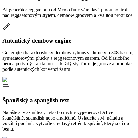
AI generátor reggaetonu od MemoTune vám dává plnou kontrolu
nad reggaetonovým stylem, dembow groovem a kvalitou produkce.
Autentický dembow engine
Generujte charakteristický dembow rytmus s hlubokým 808 basem,
syntezátorovými plucky a reggaetonovým snarem. Od klasického
perrea po tvrdý trap latino — každý styl formuje groove a produkci
podle autentických konvencí žánru.
Španělský a spanglish text
Napište si vlastní text, nebo ho nechte vygenerovat AI ve
španělštině, spanglish nebo angličtině. Ovládejte styl, náladu a
vokální podání a vytvořte chytlavý refrén k zpívání, který sedí do
beatu.