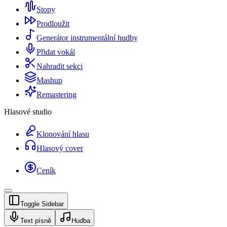
Stopy
Prodloužit
Generátor instrumentální hudby
Přidat vokál
Nahradit sekci
Mashup
Remastering
Hlasové studio
Klonování hlasu
Hlasový cover
Ceník
Toggle Sidebar
Text písně
Hudba