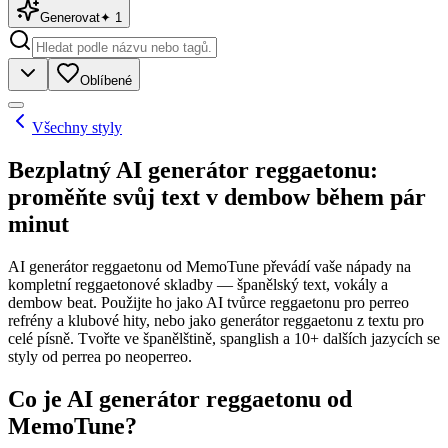
Generovat
✦
1
Oblíbené
Všechny styly
Bezplatný AI generátor reggaetonu:
proměňte svůj text v dembow během pár
minut
AI generátor reggaetonu od MemoTune převádí vaše nápady na
kompletní reggaetonové skladby — španělský text, vokály a
dembow beat. Použijte ho jako AI tvůrce reggaetonu pro perreo
refrény a klubové hity, nebo jako generátor reggaetonu z textu pro
celé písně. Tvořte ve španělštině, spanglish a 10+ dalších jazycích se
styly od perrea po neoperreo.
Co je AI generátor reggaetonu od
MemoTune?