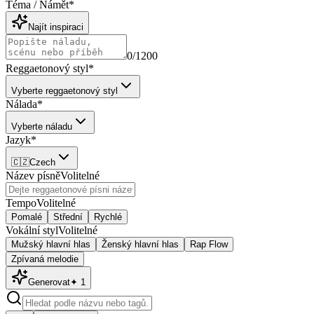
Téma / Námět
*
Najít inspiraci
0
/1200
Reggaetonový styl
*
Vyberte reggaetonový styl
Nálada
*
Vyberte náladu
Jazyk
*
🇨🇿
Czech
Název písně
Volitelné
Tempo
Volitelné
Pomalé
Střední
Rychlé
Vokální styl
Volitelné
Mužský hlavní hlas
Ženský hlavní hlas
Rap Flow
Zpívaná melodie
Generovat
✦
1