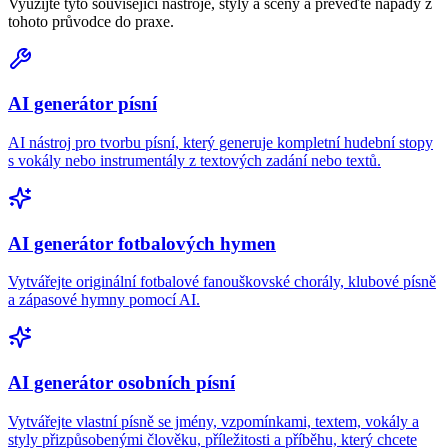
Využijte tyto související nástroje, styly a scény a převeďte nápady z
tohoto průvodce do praxe.
AI generátor písní
AI nástroj pro tvorbu písní, který generuje kompletní hudební stopy
s vokály nebo instrumentály z textových zadání nebo textů.
AI generátor fotbalových hymen
Vytvářejte originální fotbalové fanouškovské chorály, klubové písně
a zápasové hymny pomocí AI.
AI generátor osobních písní
Vytvářejte vlastní písně se jmény, vzpomínkami, textem, vokály a
styly přizpůsobenými člověku, příležitosti a příběhu, který chcete