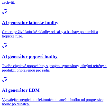
zachytit.
AI generátor latinské hudby
Generujte živé latinské skladby od salsy a bachaty po cumbii a
tropické fúze.
AI generátor popové hudby
Tvořte chytlavé popové hity s jasnými syntezátory, silnými refrény a
produkcí připravenou pro rádia.
AI generátor EDM
Vytvářejte energickou elektronickou taneční hudbu od progressive
house po dubstep.