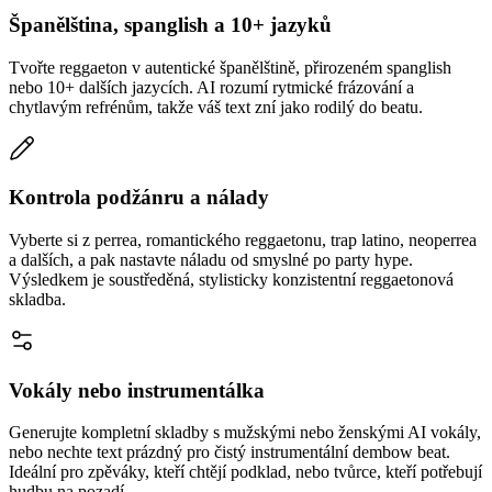
Španělština, spanglish a 10+ jazyků
Tvořte reggaeton v autentické španělštině, přirozeném spanglish
nebo 10+ dalších jazycích. AI rozumí rytmické frázování a
chytlavým refrénům, takže váš text zní jako rodilý do beatu.
Kontrola podžánru a nálady
Vyberte si z perrea, romantického reggaetonu, trap latino, neoperrea
a dalších, a pak nastavte náladu od smyslné po party hype.
Výsledkem je soustředěná, stylisticky konzistentní reggaetonová
skladba.
Vokály nebo instrumentálka
Generujte kompletní skladby s mužskými nebo ženskými AI vokály,
nebo nechte text prázdný pro čistý instrumentální dembow beat.
Ideální pro zpěváky, kteří chtějí podklad, nebo tvůrce, kteří potřebují
hudbu na pozadí.