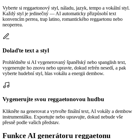
Vyberte si reggaetonový styl, náladu, jazyk, tempo a vokální styl.
Každý styl je jedinečný — AI automaticky přizpůsobí text
konvencím perrea, trap latino, romantického reggaetonu nebo
neoperrea.
Dolaďte text a styl
Prohlédněte si AI vygenerovaný španělský nebo spanglish text,
vygenerujte ho znovu nebo upravte, dokud refrén nesedí, a pak
vyberte hudební styl, hlas vokálu a energii dembow.
Vygenerujte svou reggaetonovou hudbu
Klikněte na generovat a vytvořte finální text, AI vokály a dembow
instrumentálku. Exportujte nebo upravujte, dokud nebude vše
přesně podle vašich představ.
Funkce AI generátoru reggaetonu