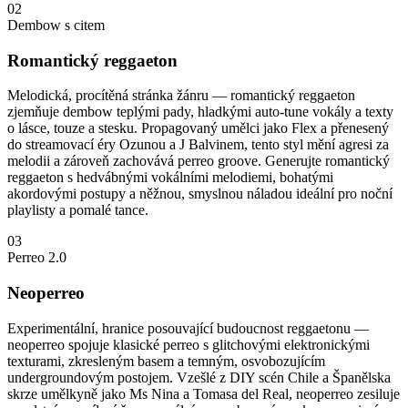
02
Dembow s citem
Romantický reggaeton
Melodická, procítěná stránka žánru — romantický reggaeton
zjemňuje dembow teplými pady, hladkými auto-tune vokály a texty
o lásce, touze a stesku. Propagovaný umělci jako Flex a přenesený
do streamovací éry Ozunou a J Balvinem, tento styl mění agresi za
melodii a zároveň zachovává perreo groove. Generujte romantický
reggaeton s hedvábnými vokálními melodiemi, bohatými
akordovými postupy a něžnou, smyslnou náladou ideální pro noční
playlisty a pomalé tance.
03
Perreo 2.0
Neoperreo
Experimentální, hranice posouvající budoucnost reggaetonu —
neoperreo spojuje klasické perreo s glitchovými elektronickými
texturami, zkresleným basem a temným, osvobozujícím
undergroundovým postojem. Vzešlé z DIY scén Chile a Španělska
skrze umělkyně jako Ms Nina a Tomasa del Real, neoperreo zesiluje