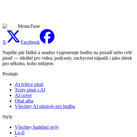
zpeněžená videa, hudební vydání, reklamy, hry, práci pro klienty a
další komerční projekty. Nadále platí pravidla platforem a příslušné
právní předpisy.
MemoTune
X
Facebook
Napište pár řádků a snadno vygenerujte hudbu na pozadí nebo celé
písně — ideální pro videa, podcasty, zachycení nápadů i jako dárek
pro někoho, koho milujete.
Produkt
AI tvůrce písní
Texty písní s AI
AI cover
Obal alba
Všechny AI nástroje pro hudbu
Styly
Všechny hudební styly
Lo-fi