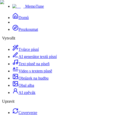
MemoTune
Domů
Prozkoumat
Vytvořit
Tvůrce písní
AI generátor textů písní
Text písně na píseň
Video s textem písně
Obrázek na hudbu
Obal alba
AI zpěvák
Upravit
Coververze