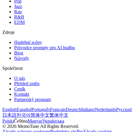
Pop
Jazz
Rap
R&B
EDM
Zdroje
Hudební scény
Průvodce prompty pro AI hudbu
Blog
Návody
Společnost
O nás
Přehled změn
Ceník
Kontakt
Partnerský program
English
Español
Português
Français
Deutsch
Italiano
Nederlands
Русски
日本語
한국어
简体中文
繁体中文
Polski
Čeština
Magyar
Українська
©
2026
MemoTune
All Rights Reserved.
Zásady ochrany soukromí
Podmínky služby
Zásady cookies