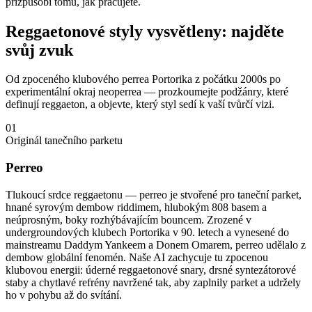
přizpůsobí tomu, jak pracujete.
Reggaetonové styly vysvětleny: najděte
svůj zvuk
Od zpoceného klubového perrea Portorika z počátku 2000s po
experimentální okraj neoperrea — prozkoumejte podžánry, které
definují reggaeton, a objevte, který styl sedí k vaší tvůrčí vizi.
01
Originál tanečního parketu
Perreo
Tlukoucí srdce reggaetonu — perreo je stvořené pro taneční parket,
hnané syrovým dembow riddimem, hlubokým 808 basem a
neúprosným, boky rozhýbávajícím bouncem. Zrozené v
undergroundových klubech Portorika v 90. letech a vynesené do
mainstreamu Daddym Yankeem a Donem Omarem, perreo udělalo z
dembow globální fenomén. Naše AI zachycuje tu zpocenou
klubovou energii: úderné reggaetonové snary, drsné syntezátorové
staby a chytlavé refrény navržené tak, aby zaplnily parket a udržely
ho v pohybu až do svítání.