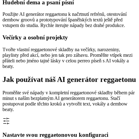
Hudební dema a psaní písní
Použijte AI generátor reggaetonu k načrtnutí refrénů, otestování
dembow groovů a prototypování španělských textů ještě před
vstupem do studia. Rychle iterujte nápady bez drahé produkce.
Večírky a osobní projekty
Tvořte vlastní reggaetonové skladby na večírky, narozeniny,
playlisty před akcí, nebo jen tak pro zábavu. Proměňte vtípek mezi
přáteli nebo jméno tajné lásky v celou perreo píseň s AI vokály a
beaty.
Jak používat náš AI generátor reggaetonu
Proměňte své nápady v kompletní reggaetonové skladby během pár
minut s naším bezplatným AI generátorem reggaetonu. Stačí
postupovat podle těchto kroků a vytvořit text, vokály a dembow
beaty.
Nastavte svou reggaetonovou konfiguraci