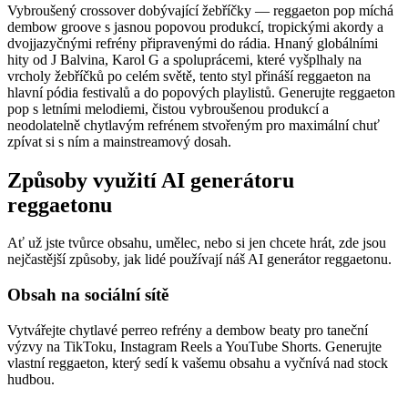
Vybroušený crossover dobývající žebříčky — reggaeton pop míchá
dembow groove s jasnou popovou produkcí, tropickými akordy a
dvojjazyčnými refrény připravenými do rádia. Hnaný globálními
hity od J Balvina, Karol G a spoluprácemi, které vyšplhaly na
vrcholy žebříčků po celém světě, tento styl přináší reggaeton na
hlavní pódia festivalů a do popových playlistů. Generujte reggaeton
pop s letními melodiemi, čistou vybroušenou produkcí a
neodolatelně chytlavým refrénem stvořeným pro maximální chuť
zpívat si s ním a mainstreamový dosah.
Způsoby využití AI generátoru
reggaetonu
Ať už jste tvůrce obsahu, umělec, nebo si jen chcete hrát, zde jsou
nejčastější způsoby, jak lidé používají náš AI generátor reggaetonu.
Obsah na sociální sítě
Vytvářejte chytlavé perreo refrény a dembow beaty pro taneční
výzvy na TikToku, Instagram Reels a YouTube Shorts. Generujte
vlastní reggaeton, který sedí k vašemu obsahu a vyčnívá nad stock
hudbou.