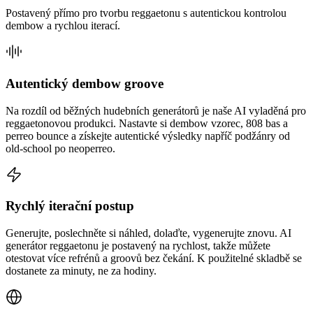
Postavený přímo pro tvorbu reggaetonu s autentickou kontrolou
dembow a rychlou iterací.
Autentický dembow groove
Na rozdíl od běžných hudebních generátorů je naše AI vyladěná pro
reggaetonovou produkci. Nastavte si dembow vzorec, 808 bas a
perreo bounce a získejte autentické výsledky napříč podžánry od
old-school po neoperreo.
Rychlý iterační postup
Generujte, poslechněte si náhled, dolaďte, vygenerujte znovu. AI
generátor reggaetonu je postavený na rychlost, takže můžete
otestovat více refrénů a groovů bez čekání. K použitelné skladbě se
dostanete za minuty, ne za hodiny.