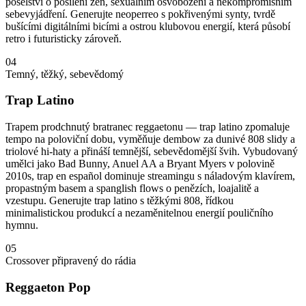
poselství o posílení žen, sexuálním osvobození a nekompromisním
sebevyjádření. Generujte neoperreo s pokřivenými synty, tvrdě
bušícími digitálními bicími a ostrou klubovou energií, která působí
retro i futuristicky zároveň.
04
Temný, těžký, sebevědomý
Trap Latino
Trapem prodchnutý bratranec reggaetonu — trap latino zpomaluje
tempo na poloviční dobu, vyměňuje dembow za dunivé 808 slidy a
triolové hi-haty a přináší temnější, sebevědomější švih. Vybudovaný
umělci jako Bad Bunny, Anuel AA a Bryant Myers v polovině
2010s, trap en español dominuje streamingu s náladovým klavírem,
propastným basem a spanglish flows o penězích, loajalitě a
vzestupu. Generujte trap latino s těžkými 808, řídkou
minimalistickou produkcí a nezaměnitelnou energií pouličního
hymnu.
05
Crossover připravený do rádia
Reggaeton Pop