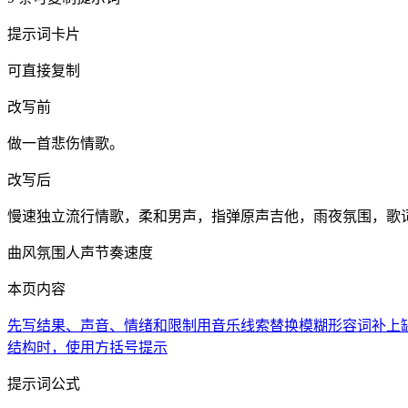
提示词卡片
可直接复制
改写前
做一首悲伤情歌。
改写后
慢速独立流行情歌，柔和男声，指弹原声吉他，雨夜氛围，歌
曲风
氛围
人声
节奏速度
本页内容
先写结果、声音、情绪和限制
用音乐线索替换模糊形容词
补上
结构时，使用方括号提示
提示词公式