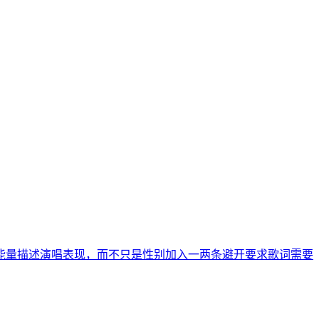
能量
描述演唱表现，而不只是性别
加入一两条避开要求
歌词需要