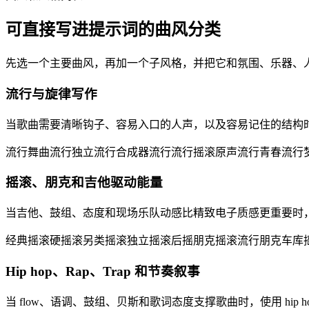
可直接写进提示词的曲风分类
先选一个主要曲风，再加一个子风格，并把它和氛围、乐器、
流行与旋律写作
当歌曲需要清晰钩子、容易入口的人声，以及容易记住的结构
流行
舞曲流行
独立流行
合成器流行
流行摇滚
原声流行
青春流行
摇滚、朋克和吉他驱动能量
当吉他、鼓组、态度和现场乐队动感比精致电子质感更重要时，
经典摇滚
硬摇滚
另类摇滚
独立摇滚
后摇
朋克摇滚
流行朋克
车库
Hip hop、Rap、Trap 和节奏叙事
当 flow、语调、鼓组、贝斯和歌词态度支撑歌曲时，使用 hip