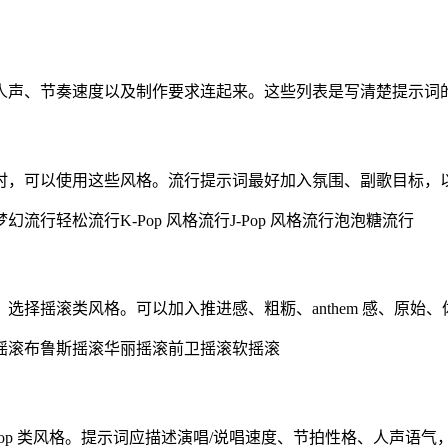
人声、节奏速度以及制作要求连起来。这些列表是写清楚提示词
时，可以使用这些风格。流行提示词最好加入氛围、副歌目标，
梦幻流行
轻松流行
K-Pop 风格流行
J-Pop 风格流行
泡泡糖流行
选择摇滚类风格。可以加入推进感、粗粝、anthem 感、原始
摇滚
布鲁斯摇滚
华丽摇滚
前卫摇滚
软摇滚
 hop 类风格。提示词应描述演唱/说唱速度、节拍性格、人声语气，