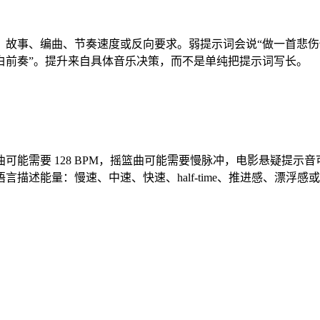
故事、编曲、节奏速度或反向要求。弱提示词会说“做一首悲伤
白前奏”。提升来自具体音乐决策，而不是单纯把提示词写长。
可能需要 128 BPM，摇篮曲可能需要慢脉冲，电影悬疑提示
述能量：慢速、中速、快速、half-time、推进感、漂浮感