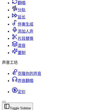
翻唱
分轨
延长
伴奏生成
添加人声
片段替换
混音
重制
声音工坊
克隆你的声音
声音翻唱
定价
Toggle Sidebar