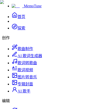
MemoTune
首页
探索
创作
歌曲制作
AI 歌词生成器
歌词转歌曲
歌词视频
图片转音乐
专辑封面
AI 歌手
编辑