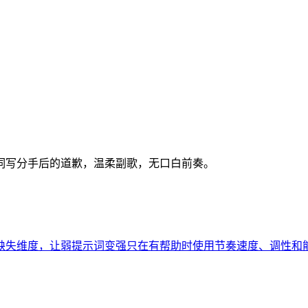
词写分手后的道歉，温柔副歌，无口白前奏。
缺失维度，让弱提示词变强
只在有帮助时使用节奏速度、调性和