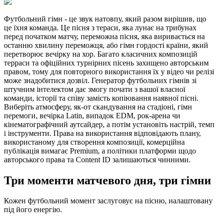
Футбольний гімн - це звук натовпу, який разом вирішив, що
це їхня команда. Це пісня з тераси, яка лунає на трибунах
перед початком матчу, переможна пісня, яка виривається на
останню хвилину переможця, або гімн гордості країни, який
перетворює вечірку на хор. Багато класичних композицій
терраси та офіційних турнірних пісень захищено авторським
правом, тому для повторного використання їх у відео чи релізі
може знадобитися дозвіл. Генератор футбольних гімнів зі
штучним інтелектом дає змогу почати з вашої власної
команди, історії та співу замість копіювання наявної пісні.
Виберіть атмосферу, як-от скандування на стадіоні, гімн
перемоги, вечірка Latin, випадок EDM, рок-арена чи
кінематографічний аутсайдер, а потім установіть настрій, темп
і інструменти. Права на використання відповідають плану,
використаному для створення композиції, комерційна
публікація вимагає Premium, а політики платформи щодо
авторського права та Content ID залишаються чинними.
Три моменти матчевого дня, три гімни
Кожен футбольний момент заслуговує на пісню, налаштовану
під його енергію.