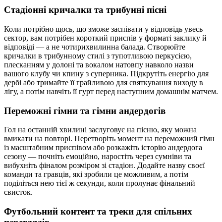
Стадіонні кричалки та трибунні пісні
Коли потрібно щось, що зможе заспівати у відповідь увесь
сектор, вам потрібен короткий приспів у форматі заклику й
відповіді — а не чотирихвилинна балада. Створюйте
кричалки в трибунному стилі з тупотливою перкусією,
плесканням у долоні та вокалом натовпу навколо назви
вашого клубу чи кпину з суперника. Підкрутіть енергію для
дербі або тримайте її грайливою для святкування виходу в
лігу, а потім навчіть її гурт перед наступним домашнім матчем.
Переможні гімни та гімни андердогів
Гол на останній хвилині заслуговує на пісню, яку можна
вмикати на повторі. Перетворіть момент на переможний гімн
із масштабним приспівом або розкажіть історію андердога
сезону — почніть емоційно, наростіть через сумніви та
вибухніть фіналом розміром зі стадіон. Додайте назву своєї
команди та гравців, які зробили це можливим, а потім
поділіться нею тієї ж секунди, коли пролунає фінальний
свисток.
Футбольний контент та треки для спільних