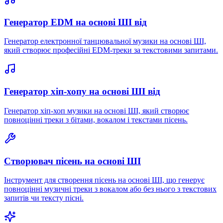
Генератор EDM на основі ШІ від
Генератор електронної танцювальної музики на основі ШІ,
який створює професійні EDM-треки за текстовими запитами.
Генератор хіп-хопу на основі ШІ від
Генератор хіп-хоп музики на основі ШІ, який створює
повноцінні треки з бітами, вокалом і текстами пісень.
Створювач пісень на основі ШІ
Інструмент для створення пісень на основі ШІ, що генерує
повноцінні музичні треки з вокалом або без нього з текстових
запитів чи тексту пісні.