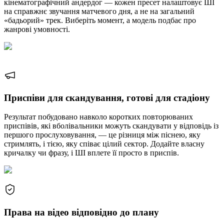
кінематографічний андердог — кожен пресет налаштовує ШІ
на справжнє звучання матчевого дня, а не на загальний
«бадьорий» трек. Виберіть момент, а модель подбає про
жанрові умовності.
Приспіви для скандування, готові для стадіону
Результат побудовано навколо коротких повторюваних
приспівів, які вболівальники можуть скандувати у відповідь із
першого прослуховування, — це різниця між піснею, яку
стримлять, і тією, яку співає цілий сектор. Додайте власну
кричалку чи фразу, і ШІ вплете її просто в приспів.
Права на відео відповідно до плану