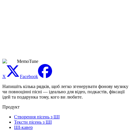
Чи можу я зробити пісні для глобального
футбольного турніру чи спільного перегляду?
Так. Створюйте оригінальні гімни для будь-якого матчу,
спільного перегляду турніру чи групи вболівальників —
просто тримайте їх неофіційними та натхненними командою,
а не використовуйте захищені логотипи чи офіційні назви.
Результат — персональний хайп-трек для поширення у
вашому груповому чаті, вашому секторі чи вашій соцмережі.
MemoTune
X
Facebook
Напишіть кілька рядків, щоб легко згенерувати фонову музику
чи повноцінні пісні — ідеально для відео, подкастів, фіксації
ідей та подарунка тому, кого ви любите.
Продукт
Створення пісень з ШІ
Тексти пісень з ШІ
ШІ-кавер