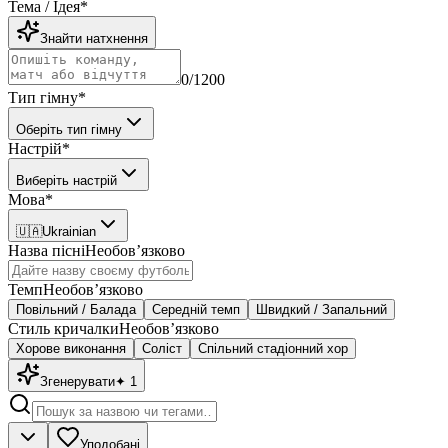
Тема / Ідея
*
Знайти натхнення
0
/1200
Тип гімну
*
Оберіть тип гімну
Настрій
*
Виберіть настрій
Мова
*
🇺🇦
Ukrainian
Назва пісні
Необовʼязково
Темп
Необовʼязково
Повільний / Балада
Середній темп
Швидкий / Запальний
Стиль кричалки
Необовʼязково
Хорове виконання
Соліст
Спільний стадіонний хор
Згенерувати
✦
1
Уподобані