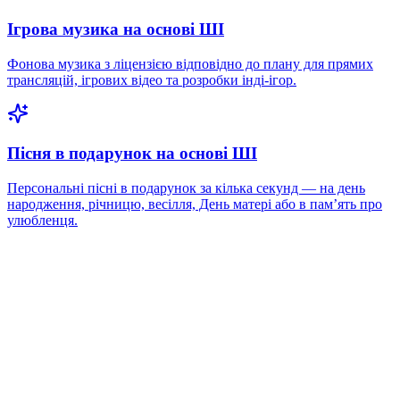
Ігрова музика на основі ШІ
Фонова музика з ліцензією відповідно до плану для прямих
трансляцій, ігрових відео та розробки інді-ігор.
Пісня в подарунок на основі ШІ
Персональні пісні в подарунок за кілька секунд — на день
народження, річницю, весілля, День матері або в памʼять про
улюбленця.
Це офіційний музичний інструмент Чемпіонату
світу чи FIFA?