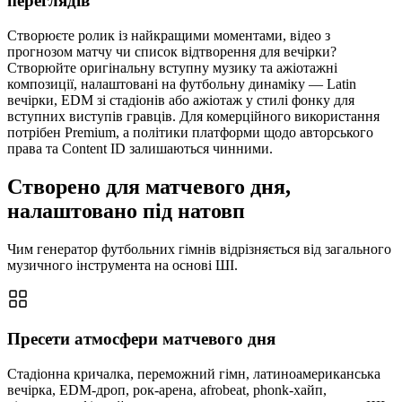
переглядів
Створюєте ролик із найкращими моментами, відео з
прогнозом матчу чи список відтворення для вечірки?
Створюйте оригінальну вступну музику та ажіотажні
композиції, налаштовані на футбольну динаміку — Latin
вечірки, EDM зі стадіонів або ажіотаж у стилі фонку для
вступних виступів гравців. Для комерційного використання
потрібен Premium, а політики платформи щодо авторського
права та Content ID залишаються чинними.
Створено для матчевого дня,
налаштовано під натовп
Чим генератор футбольних гімнів відрізняється від загального
музичного інструмента на основі ШІ.
Пресети атмосфери матчевого дня
Стадіонна кричалка, переможний гімн, латиноамериканська
вечірка, EDM-дроп, рок-арена, afrobeat, phonk-хайп,