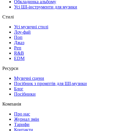
Обкладинка альбому
Усі ШІ-інструменти для музики
Стилі
Усі музичні стилі
Лоу-фай
Поп
Джаз
Реп
R&B
EDM
Ресурси
Музичні сцени
Посібник з промптів для ШІ-музики
Блог
Посібники
Компанія
Про нас
Журнал змін
Тарифи
Контакти