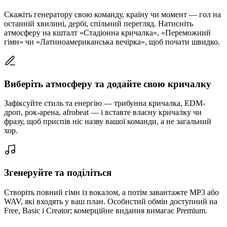
Скажіть генератору свою команду, країну чи момент — гол на
останній хвилині, дербі, спільний перегляд. Натисніть
атмосферу на кшталт «Стадіонна кричалка», «Переможний
гімн» чи «Латиноамериканська вечірка», щоб почати швидко.
Виберіть атмосферу та додайте свою кричалку
Зафіксуйте стиль та енергію — трибунна кричалка, EDM-
дроп, рок-арена, afrobeat — і вставте власну кричалку чи
фразу, щоб приспів ніс назву вашої команди, а не загальний
хор.
Згенеруйте та поділіться
Створіть повний гімн із вокалом, а потім завантажте MP3 або
WAV, які входять у ваш план. Особистий обмін доступний на
Free, Basic і Creator; комерційне видання вимагає Premium.