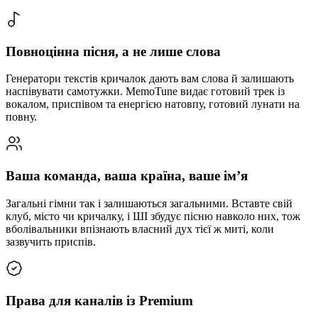
Повноцінна пісня, а не лише слова
Генератори текстів кричалок дають вам слова й залишають
наспівувати самотужки. MemoTune видає готовий трек із
вокалом, приспівом та енергією натовпу, готовий лунати на
повну.
Ваша команда, ваша країна, ваше імʼя
Загальні гімни так і залишаються загальними. Вставте свій
клуб, місто чи кричалку, і ШІ збудує пісню навколо них, тож
вболівальники впізнають власний дух тієї ж миті, коли
зазвучить приспів.
Права для каналів із Premium