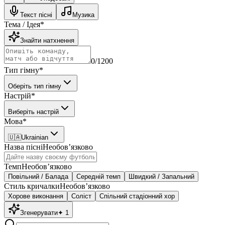
Текст пісні
Музика
Тема / Ідея
*
Знайти натхнення
0
/1200
Тип гімну
*
Оберіть тип гімну
Настрій
*
Виберіть настрій
Мова
*
🇺🇦
Ukrainian
Назва пісні
Необовʼязково
Темп
Необовʼязково
Повільний / Балада
Середній темп
Швидкий / Запальний
Стиль кричалки
Необовʼязково
Хорове виконання
Соліст
Спільний стадіонний хор
Згенерувати
✦
1