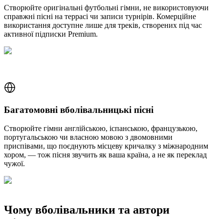
Створюйте оригінальні футбольні гімни, не використовуючи
справжні пісні на террасі чи записи турнірів. Комерційне
використання доступне лише для треків, створених під час
активної підписки Premium.
Багатомовні вболівальницькі пісні
Створюйте гімни англійською, іспанською, французькою,
португальською чи власною мовою з двомовними
приспівами, що поєднують місцеву кричалку з міжнародним
хором, — тож пісня звучить як ваша країна, а не як переклад
чужої.
Чому вболівальники та автори