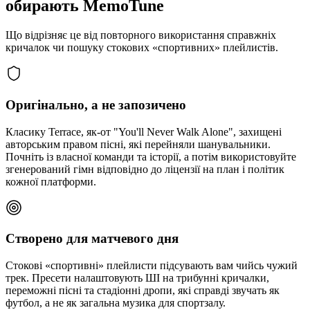
обирають MemoTune
Що відрізняє це від повторного використання справжніх
кричалок чи пошуку стокових «спортивних» плейлистів.
Оригінально, а не запозичено
Класику Terrace, як-от "You'll Never Walk Alone", захищені
авторським правом пісні, які перейняли шанувальники.
Почніть із власної команди та історії, а потім використовуйте
згенерований гімн відповідно до ліцензії на план і політик
кожної платформи.
Створено для матчевого дня
Стокові «спортивні» плейлисти підсувають вам чийсь чужий
трек. Пресети налаштовують ШІ на трибунні кричалки,
переможні пісні та стадіонні дропи, які справді звучать як
футбол, а не як загальна музика для спортзалу.