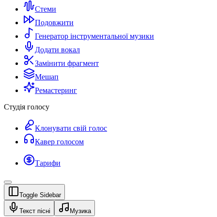
Стеми
Подовжити
Генератор інструментальної музики
Додати вокал
Замінити фрагмент
Мешап
Ремастеринг
Студія голосу
Клонувати свій голос
Кавер голосом
Тарифи
Toggle Sidebar
Текст пісні
Музика