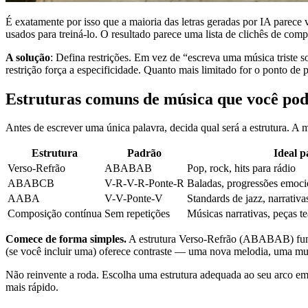
É exatamente por isso que a maioria das letras geradas por IA parec
usados para treiná-lo. O resultado parece uma lista de clichês de com
A solução
: Defina restrições. Em vez de “escreva uma música triste 
restrição força a especificidade. Quanto mais limitado for o ponto de pa
Estruturas comuns de música que você pode
Antes de escrever uma única palavra, decida qual será a estrutura. A 
Estrutura
Padrão
Ideal p
Verso-Refrão
ABABAB
Pop, rock, hits para rádio
ABABCB
V-R-V-R-Ponte-R
Baladas, progressões emoci
AABA
V-V-Ponte-V
Standards de jazz, narrativas
Composição contínua
Sem repetições
Músicas narrativas, peças te
Comece de forma simples.
A estrutura Verso-Refrão (ABABAB) funci
(se você incluir uma) oferece contraste — uma nova melodia, uma m
Não reinvente a roda. Escolha uma estrutura adequada ao seu arco emo
mais rápido.