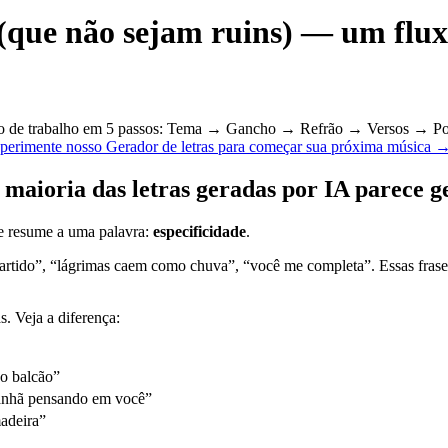
(que não sejam ruins) — um flux
luxo de trabalho em 5 passos: Tema → Gancho → Refrão → Versos → Ponte
perimente nosso Gerador de letras para começar sua próxima música 
 maioria das letras geradas por IA parece g
se resume a uma palavra:
especificidade
.
rtido”, “lágrimas caem como chuva”, “você me completa”. Essas frases
s. Veja a diferença:
 o balcão”
manhã pensando em você”
madeira”