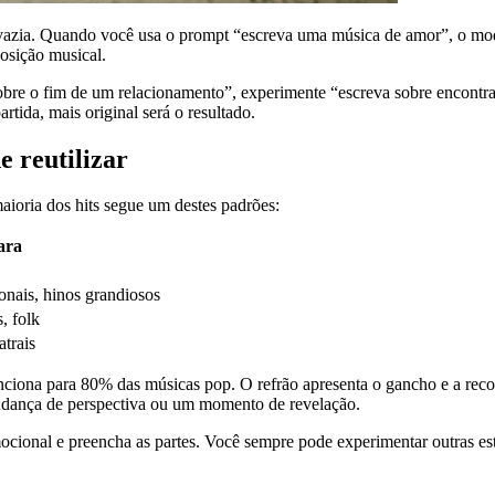
e vazia. Quando você usa o prompt “escreva uma música de amor”, o mod
posição musical.
sobre o fim de um relacionamento”, experimente “escreva sobre encontrar
rtida, mais original será o resultado.
 reutilizar
maioria dos hits segue um destes padrões:
ara
onais, hinos grandiosos
, folk
atrais
ona para 80% das músicas pop. O refrão apresenta o gancho e a recomp
udança de perspectiva ou um momento de revelação.
cional e preencha as partes. Você sempre pode experimentar outras est