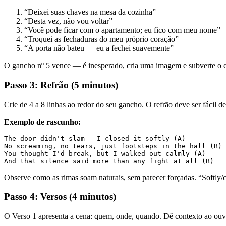
“Deixei suas chaves na mesa da cozinha”
“Desta vez, não vou voltar”
“Você pode ficar com o apartamento; eu fico com meu nome”
“Troquei as fechaduras do meu próprio coração”
“A porta não bateu — eu a fechei suavemente”
O gancho nº 5 vence — é inesperado, cria uma imagem e subverte o cl
Passo 3: Refrão (5 minutos)
Crie de 4 a 8 linhas ao redor do seu gancho. O refrão deve ser fáci
Exemplo de rascunho:
The door didn't slam — I closed it softly (A)

No screaming, no tears, just footsteps in the hall (B)

You thought I'd break, but I walked out calmly (A)

Observe como as rimas soam naturais, sem parecer forçadas. “Softly/c
Passo 4: Versos (4 minutos)
O Verso 1 apresenta a cena: quem, onde, quando. Dê contexto ao ouv