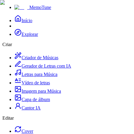
MemoTune
Início
Explorar
Criar
Criador de Músicas
Gerador de Letras com IA
Letras para Música
Vídeo de letras
Imagem para Música
Capa de álbum
Cantor IA
Editar
Cover