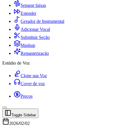
Separar faixas
Estender
Gerador de Instrumental
Adicionar Vocal
Substituir Seção
Mashup
Remasterização
Estúdio de Voz
Clone sua Voz
Cover de voz
Preços
Toggle Sidebar
2026/02/02