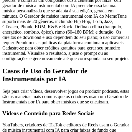
precisa, e contratar um compositor custa centenas por faixa. Um
gerador de música instrumental com IA preenche essa lacuna:
música personalizada que se adapta à sua edição, gerada em
minutos. O Gerador de música instrumental com IA do MemoTune
suporta mais de 20 gêneros, incluindo Hip Hop, Lo-fi, Jazz,
Clássico, Phonk, EDM, R&B e Rock. Defina o clima (tranquilo,
energético, sombrio, épico), ritmo (60–180 BPM) e duração. Os
direitos de download e uso dependem do seu plano; o uso comercial
requer Premium e as políticas da plataforma continuam aplicáveis.
Cadastre-se para obter créditos gratuitos para gerar seu primeiro
instrumental. Visualize o resultado, ajuste o prompt ou as
configurações e gere novamente até que corresponda ao seu projeto.
Casos de Uso do Gerador de
Instrumentais por IA
Seja para criar vídeos, desenvolver jogos ou produzir podcasts, estas
são as maneiras mais comuns que os criadores usam um Gerador de
Instrumentais por IA para obter músicas que se encaixam.
Vídeos e Conteúdo para Redes Sociais
YouTubers, criadores de TikTok e editores de Reels usam o Gerador
de música instrumental com IA para criar faixas de fundo que