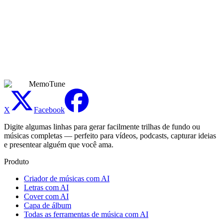
Instrumentais por IA?
Seja específico no seu prompt: inclua gênero, clima, ritmo,
instrumentos e caso de uso. Por exemplo, "piano de jazz suave com
bateria de vassourinhas, 90 BPM, para um vídeo de cafeteria" dá
uma direção mais clara do que "música de jazz". Se o primeiro
resultado estiver próximo, mude uma variável como o ritmo ou o
clima em vez de reescrever tudo.
MemoTune
X
Facebook
Digite algumas linhas para gerar facilmente trilhas de fundo ou
músicas completas — perfeito para vídeos, podcasts, capturar ideias
e presentear alguém que você ama.
Produto
Criador de músicas com AI
Letras com AI
Cover com AI
Capa de álbum
Todas as ferramentas de música com AI