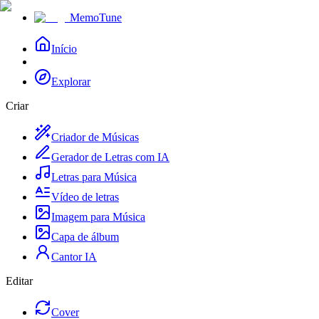
MemoTune
Início
Explorar
Criar
Criador de Músicas
Gerador de Letras com IA
Letras para Música
Vídeo de letras
Imagem para Música
Capa de álbum
Cantor IA
Editar
Cover