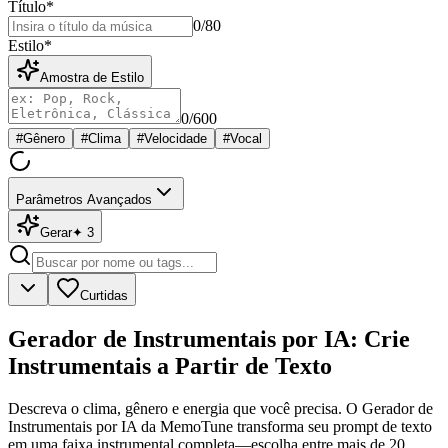
Título
*
0
/80
Estilo
*
Amostra de Estilo
0
/600
#
Gênero
#
Clima
#
Velocidade
#
Vocal
Parâmetros Avançados
Gerar
✦
3
Curtidas
Gerador de Instrumentais por IA: Crie
Instrumentais a Partir de Texto
Descreva o clima, gênero e energia que você precisa. O Gerador de
Instrumentais por IA da MemoTune transforma seu prompt de texto
em uma faixa instrumental completa—escolha entre mais de 20