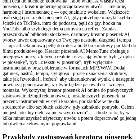
chill beat do nocnego kodowania”, albo wklejasz własny tekst
piosenki, a kreator generuje uporządkowany utwór — melodię,
harmonię i instrumentację — opcjonalnie z wokalem. Większość
osób sięga po kreator piosenek AI, gdy potrzebuje muzyki szybko:
ścieżki do TikToka, intro do podcastu, pętli do gry, hooka na
YouTube albo szybkiego dema pomysłu na refren. Zamiast
przeszukiwać biblioteki stockowe, darmowy kreator piosenek AI
tworzy utwór dopasowany do Twojego nastroju, długości i tempa
— np. 20-sekundową pętlę do rolek albo 60-sekundowy podkład do
filmu produktowego. Kreator piosenek AI MemoTune obsługuje
przepływy pracy, z których realnie korzystają twórcy: tryb „z opisu
w piosenkę”, tryb „z tekstu w piosenkę”, tryb wyłącznie
instrumentalny oraz pobieranie w formatach MP3/WAV. Dodaj
gatunek, nastrój, tempo, styl głosu i proste oznaczenia struktury,
takie jak [zwrotka] i [refren], aby ukierunkować wynik, a następnie
powtarzaj generowanie, aż utwór będzie pasował do Twojego
montażu. Wykorzystuj kreator piosenek AI online do praktycznych
zastosowań: dżingli reklamowych, nostalgicznych piosenek na
prezent, instrumentali w stylu karaoke, podkładów w tle dla
streamerów albo szybkich szkiców, gdy zabraknie pomysłu. Celem
nie jest „idealny efekt za pierwszym razem” — chodzi o to, by w
kilka minut uzyskać użyteczny utwór, a potem dopracować go jedną
lub dwiema celowanymi poprawkami.
Przykłady zastosowań kreatora piosenek