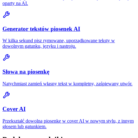
oparty na AI.
Generator tekstów piosenek AI
W kilka sekund pisz rymowane, uporządkowane teksty w
dowolnym gatunku, języku i nastroju.
Słowa na piosenkę
Natychmiast zamień własny tekst w kompletny, zaśpiewany utwór.
Cover AI
Przekształć dowolną piosenkę w cover AI w nowym stylu, z innym
głosem lub gatunkiem.