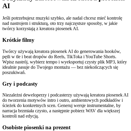
AI
Jeśli potrzebujesz muzyki szybko, ale nadal chcesz mieć kontrolę
nad nastrojem i strukturą, oto trzy najczęstsze sposoby, w jakie
twórcy korzystają z kreatora piosenek AI.
Krótkie filmy
Twórcy używają kreatora piosenek AI do generowania hooków,
pętli w tle i beat dropów do Reels, TikToka i YouTube Shorts.
Wpisz nastrój, wybierz tempo i wyeksportuj czysty plik MP3, który
idealnie pasuje do Twojego montażu — bez niekończących się
poszukiwań.
Gry i podcasty
Niezależni deweloperzy i podcasterzy używają kreatora piosenek AI
do tworzenia motywów intro i outro, ambientowych podkładów i
ścieżek do konkretnych scen. Generuj wersje instrumentalne, by
narracja brzmiała czysto, a następnie pobierz WAV dla większej
kontroli nad edycją.
Osobiste piosenki na prezent