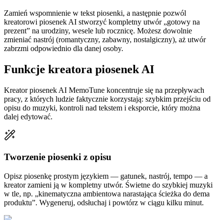
Zamień wspomnienie w tekst piosenki, a następnie pozwól
kreatorowi piosenek AI stworzyć kompletny utwór „gotowy na
prezent” na urodziny, wesele lub rocznicę. Możesz dowolnie
zmieniać nastrój (romantyczny, zabawny, nostalgiczny), aż utwór
zabrzmi odpowiednio dla danej osoby.
Funkcje kreatora piosenek AI
Kreator piosenek AI MemoTune koncentruje się na przepływach
pracy, z których ludzie faktycznie korzystają: szybkim przejściu od
opisu do muzyki, kontroli nad tekstem i eksporcie, który można
dalej edytować.
Tworzenie piosenki z opisu
Opisz piosenkę prostym językiem — gatunek, nastrój, tempo — a
kreator zamieni ją w kompletny utwór. Świetne do szybkiej muzyki
w tle, np. „kinematyczna ambientowa narastająca ścieżka do dema
produktu”. Wygeneruj, odsłuchaj i powtórz w ciągu kilku minut.