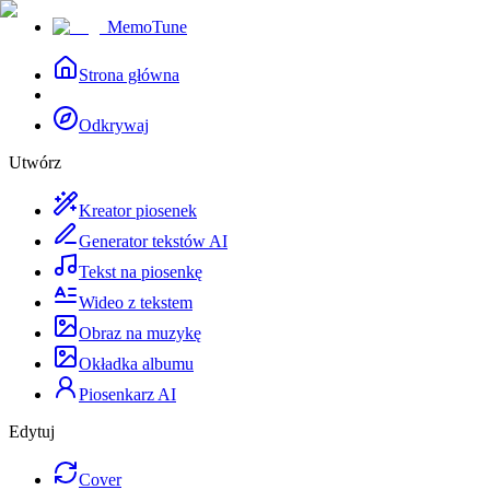
MemoTune
Strona główna
Odkrywaj
Utwórz
Kreator piosenek
Generator tekstów AI
Tekst na piosenkę
Wideo z tekstem
Obraz na muzykę
Okładka albumu
Piosenkarz AI
Edytuj
Cover