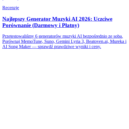
Recenzje
Najlepszy Generator Muzyki AI 2026: Uczciwe
Porównanie (Darmowy i Płatny)
Przetestowaliśmy 6 generatorów muzyki AI bezpośrednio ze sobą.
Porównaj MemoTune, Suno, Gemini Lyria 3, Beatoven.ai, Mureka i
AI Song Maker — sprawdź prawdziwe wyniki i ceny.
Czy ten kreator piosenek AI jest darmowy?
Możesz zacząć za darmo i generować piosenki w podstawowych
limitach (np. dzienne kredyty albo ograniczona liczba generacji).
Jeśli potrzebujesz wyższych limitów, szybszej kolejki lub
zaawansowanych opcji, możesz przejść na wyższy plan. Zacznij za
darmo, wygeneruj jeden utwór, a potem zdecyduj, czy płatne