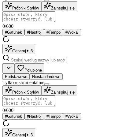
Próbnik Stylów
Zainspiruj się
0
/
600
#
Gatunek
#
Nastrój
#
Tempo
#
Wokal
Generuj
✦
3
Polubione
Podstawowe
Niestandardowe
Tylko instrumentalnie
Próbnik Stylów
Zainspiruj się
0
/
600
#
Gatunek
#
Nastrój
#
Tempo
#
Wokal
Generuj
✦
3