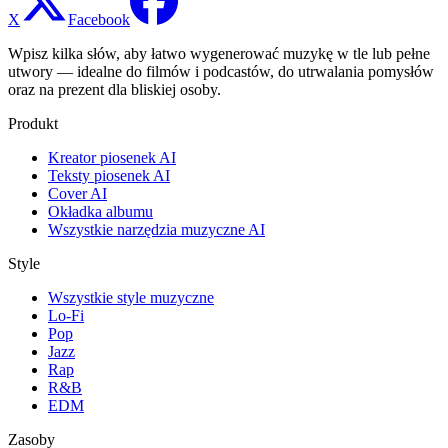
X
Facebook
Wpisz kilka słów, aby łatwo wygenerować muzykę w tle lub pełne
utwory — idealne do filmów i podcastów, do utrwalania pomysłów
oraz na prezent dla bliskiej osoby.
Produkt
Kreator piosenek AI
Teksty piosenek AI
Cover AI
Okładka albumu
Wszystkie narzędzia muzyczne AI
Style
Wszystkie style muzyczne
Lo-Fi
Pop
Jazz
Rap
R&B
EDM
Zasoby