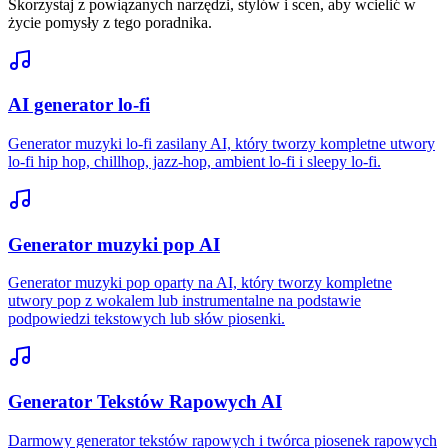
Skorzystaj z powiązanych narzędzi, stylów i scen, aby wcielić w
życie pomysły z tego poradnika.
AI generator lo-fi
Generator muzyki lo-fi zasilany AI, który tworzy kompletne utwory
lo-fi hip hop, chillhop, jazz-hop, ambient lo-fi i sleepy lo-fi.
Generator muzyki pop AI
Generator muzyki pop oparty na AI, który tworzy kompletne
utwory pop z wokalem lub instrumentalne na podstawie
podpowiedzi tekstowych lub słów piosenki.
Generator Tekstów Rapowych AI
Darmowy generator tekstów rapowych i twórca piosenek rapowych