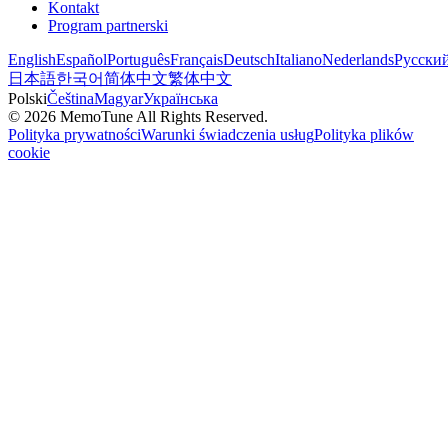
Kontakt
Program partnerski
English
Español
Português
Français
Deutsch
Italiano
Nederlands
Русски
日本語
한국어
简体中文
繁体中文
Polski
Čeština
Magyar
Українська
©
2026
MemoTune
All Rights Reserved.
Polityka prywatności
Warunki świadczenia usług
Polityka plików
cookie