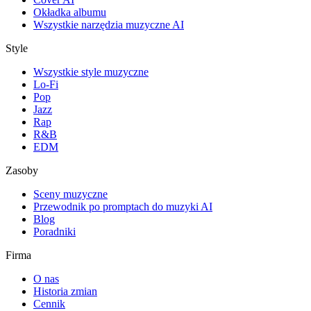
Okładka albumu
Wszystkie narzędzia muzyczne AI
Style
Wszystkie style muzyczne
Lo-Fi
Pop
Jazz
Rap
R&B
EDM
Zasoby
Sceny muzyczne
Przewodnik po promptach do muzyki AI
Blog
Poradniki
Firma
O nas
Historia zmian
Cennik