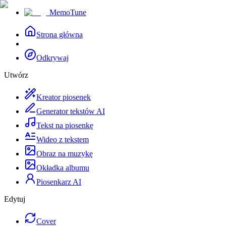
MemoTune
Strona główna
Odkrywaj
Utwórz
Kreator piosenek
Generator tekstów AI
Tekst na piosenkę
Wideo z tekstem
Obraz na muzykę
Okładka albumu
Piosenkarz AI
Edytuj
Cover