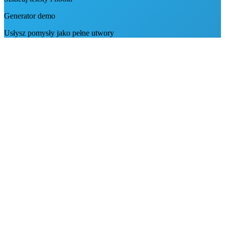
Generator demo
Usłysz pomysły jako pełne utwory
Kompletne utwory AI
Wydania na Spotify
Twórz pełne utwory
Prompt na piosenkę
Opisz gatunek i nastrój
Słowa na piosenkę
Wklej własny tekst
MP3 i WAV
Pobierz wybraną wersję