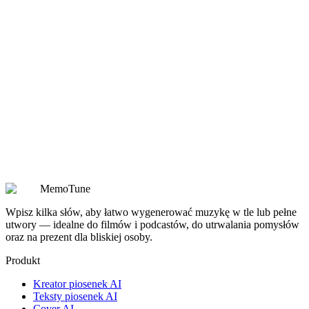
Czy utwory wygenerowane przez AI są wolne od opłat licencyjnych do
użytku komercyjnego?
Czy mogę wydawać utwory na Spotify, YouTube lub TikTok?
Czy mogę pobrać wygenerowane utwory jako pliki MP3 lub WAV?
Czy mogę zastąpić, rozszerzyć lub podzielić wygenerowany utwór?
Czy moje podpowiedzi, teksty i wygenerowane utwory są traktowane
jako prywatne?
MemoTune
Wpisz kilka słów, aby łatwo wygenerować muzykę w tle lub pełne
utwory — idealne do filmów i podcastów, do utrwalania pomysłów
oraz na prezent dla bliskiej osoby.
Produkt
Kreator piosenek AI
Teksty piosenek AI
Cover AI