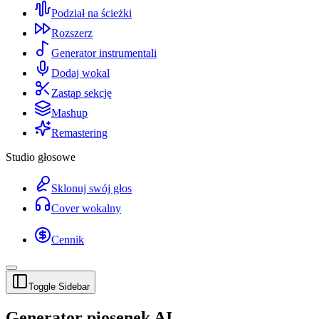
Podział na ścieżki
Rozszerz
Generator instrumentali
Dodaj wokal
Zastąp sekcję
Mashup
Remastering
Studio głosowe
Sklonuj swój głos
Cover wokalny
Cennik
Toggle Sidebar
Generator piosenek AI