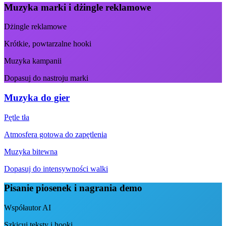
Muzyka marki i dżingle reklamowe
Dżingle reklamowe
Krótkie, powtarzalne hooki
Muzyka kampanii
Dopasuj do nastroju marki
Muzyka do gier
Pętle tła
Atmosfera gotowa do zapętlenia
Muzyka bitewna
Dopasuj do intensywności walki
Pisanie piosenek i nagrania demo
Współautor AI
Szkicuj teksty i hooki