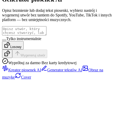
Opisz brzmienie lub dodaj tekst piosenki, wybierz nastrój i
wygeneruj utwór bez tantiem do Spotify, YouTube, TikTok i innych
platform — bez umiejętności muzycznych.
Tylko instrumentalnie
Losowy
Wygeneruj utwór
Wypróbuj za darmo
·
Bez karty kredytowej
Kreator piosenek AI
Generator tekstów AI
Obraz na
muzykę
Cover
Rap
Odsłuchaj próbkę rapu z zwartą perkusją, pewną frazą wokalną
i strukturą gotową na hook, a następnie wygeneruj pełny utwór na
podstawie własnego promptu lub tekstu piosenki.
Pop
Posłuchaj jasnej próbki pop z dopracowanym wokalem,
wyraźnym przejściem ze zwrotki do refrenu i radiową energią, a