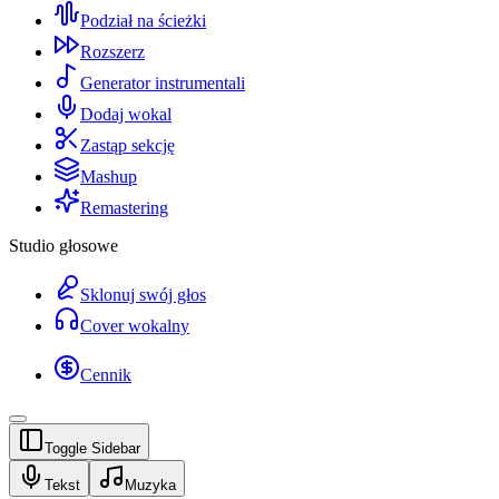
Podział na ścieżki
Rozszerz
Generator instrumentali
Dodaj wokal
Zastąp sekcję
Mashup
Remastering
Studio głosowe
Sklonuj swój głos
Cover wokalny
Cennik
Toggle Sidebar
Tekst
Muzyka