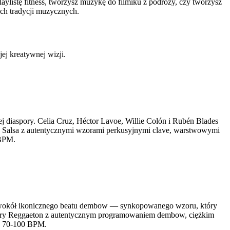
aylistę fitness, tworzysz muzykę do filmiku z podróży, czy tworzysz
ich tradycji muzycznych.
ej kreatywnej wizji.
ej diaspory. Celia Cruz, Héctor Lavoe, Willie Colón i Rubén Blades
ry Salsa z autentycznymi wzorami perkusyjnymi clave, warstwowymi
 BPM.
ytmy wokół ikonicznego beatu dembow — synkopowanego wzoru, który
twory Reggaeton z autentycznym programowaniem dembow, ciężkim
o: 70-100 BPM.