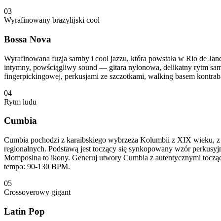
03
Wyrafinowany brazylijski cool
Bossa Nova
Wyrafinowana fuzja samby i cool jazzu, która powstała w Rio de Jane
intymny, powściągliwy sound — gitara nylonowa, delikatny rytm sa
fingerpickingowej, perkusjami ze szczotkami, walking basem kontrab
04
Rytm ludu
Cumbia
Cumbia pochodzi z karaibskiego wybrzeża Kolumbii z XIX wieku, z tra
regionalnych. Podstawą jest toczący się synkopowany wzór perkusyjny
Momposina to ikony. Generuj utwory Cumbia z autentycznymi toczący
tempo: 90-130 BPM.
05
Crossoverowy gigant
Latin Pop