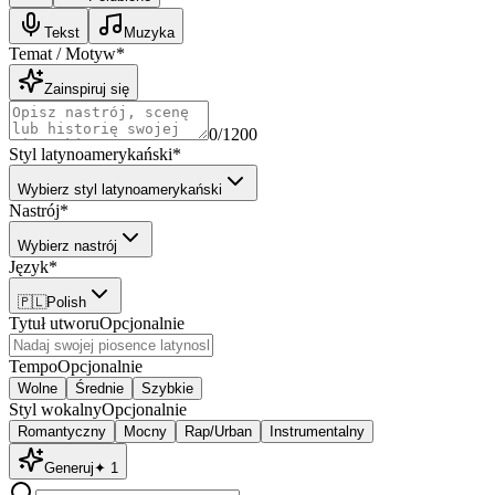
Tekst
Muzyka
Temat / Motyw
*
Zainspiruj się
0
/1200
Styl latynoamerykański
*
Wybierz styl latynoamerykański
Nastrój
*
Wybierz nastrój
Język
*
🇵🇱
Polish
Tytuł utworu
Opcjonalnie
Tempo
Opcjonalnie
Wolne
Średnie
Szybkie
Styl wokalny
Opcjonalnie
Romantyczny
Mocny
Rap/Urban
Instrumentalny
Generuj
✦
1