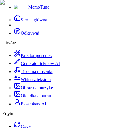
MemoTune
Strona główna
Odkrywaj
Utwórz
Kreator piosenek
Generator tekstów AI
Tekst na piosenkę
Wideo z tekstem
Obraz na muzykę
Okładka albumu
Piosenkarz AI
Edytuj
Cover