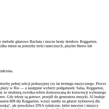
we melodie gitarowe Bachata i mocne beaty dembow Reggaeton.
a minut na potrzeby treści tanecznych, playlist fitness lub
tałcenia.
rzeby pełnej sekcji perkusyjnej czy lat treningu muzycznego. Proces
 plaży w Rio — a następnie wybierz podgatunek: Salsa, Reggaeton,
ksty ze strukturą zwrotka-refren dostosowaną do konwencji wybranego
ero. Gdy teksty są gotowe, przejdź do generatora muzyki. AI buduje
basem 808 dla Reggaeton, wzory samby na gitarze nylonowej dla
tynoską“, ale prawdziwe DNA rytmiczne, które tancerze i muzycy