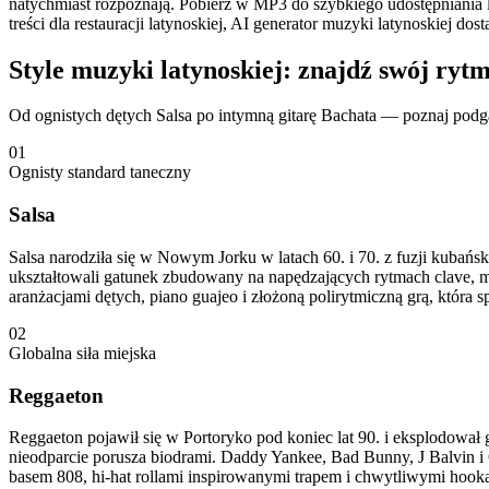
natychmiast rozpoznają. Pobierz w MP3 do szybkiego udostępniania lu
treści dla restauracji latynoskiej, AI generator muzyki latynoskiej 
Style muzyki latynoskiej: znajdź swój ryt
Od ognistych dętych Salsa po intymną gitarę Bachata — poznaj podgat
01
Ognisty standard taneczny
Salsa
Salsa narodziła się w Nowym Jorku w latach 60. i 70. z fuzji kubańsk
ukształtowali gatunek zbudowany na napędzających rytmach clave, 
aranżacjami dętych, piano guajeo i złożoną polirytmiczną grą, która 
02
Globalna siła miejska
Reggaeton
Reggaeton pojawił się w Portoryko pod koniec lat 90. i eksplodował
nieodparcie porusza biodrami. Daddy Yankee, Bad Bunny, J Balvin
basem 808, hi-hat rollami inspirowanymi trapem i chwytliwymi hoo