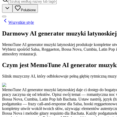
Polubione
Wszystkie style
Darmowy AI generator muzyki latynoskiej: 
MemoTune AI generator muzyki latynoskiej produkuje kompletne utw
Wybierz spośród Salsa, Reggaeton, Bossa Nova, Cumbia, Latin Pop i B
atmosfery restauracji.
Czym jest MemoTune AI generator muzyki 
Silnik muzyczny AI, który odblokowuje pełną głębię rytmiczną muzyk
MemoTune AI generator muzyki latynoskiej daje ci dostęp do bogatych
pracy zaczyna się od tekstów. Opisz swój temat — romantyczna noc 
Bossa Nova, Cumbia, Latin Pop lub Bachata. Ustaw nastrój, język (hi
podgatunku — frazy call-and-response dla Salsa, hooki reggaetonowe
kompletny utwór wokół twoich słów, używając elementów autentyczn
Bossa Nova i melodie gitary requinto dla Bachata. Każdy podgatunek