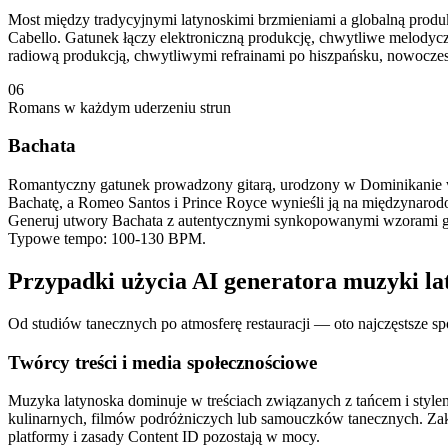
Most między tradycyjnymi latynoskimi brzmieniami a globalną produk
Cabello. Gatunek łączy elektroniczną produkcję, chwytliwe melodycz
radiową produkcją, chwytliwymi refrainami po hiszpańsku, nowoczes
06
Romans w każdym uderzeniu strun
Bachata
Romantyczny gatunek prowadzony gitarą, urodzony w Dominikanie w
Bachatę, a Romeo Santos i Prince Royce wynieśli ją na międzynarod
Generuj utwory Bachata z autentycznymi synkopowanymi wzorami gita
Typowe tempo: 100-130 BPM.
Przypadki użycia AI generatora muzyki la
Od studiów tanecznych po atmosferę restauracji — oto najczęstsze sp
Twórcy treści i media społecznościowe
Muzyka latynoska dominuje w treściach związanych z tańcem i style
kulinarnych, filmów podróżniczych lub samouczków tanecznych. Zak
platformy i zasady Content ID pozostają w mocy.