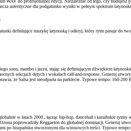
b WAV do profesjonalnej edycji. Niezależnie od tego, czy budujesz pl
dostarcza autentyczne dla podgatunku wyniki w pełnym spektrum latynosk
m
unki definiujące muzykę latynoską i odkryj, który rytm pasuje do twoj
iego sonu, mambo i jazzu, stając się definiującym dźwiękiem latynoski
mocnych sekcjach dętych i wokalach call-and-response. Generuj utwo
sprawia, że Salsa jest nieodparta na parkiecie. Typowe tempo: 160-200
 globalnie w latach 2000., łącząc hip-hop, dancehall i karaibskie r
 i Ozuna poprowadziły Reggaeton do globalnej dominacji. Generuj u
kami po hiszpańsku stworzonymi dla wirusowych treści. Typowe temp