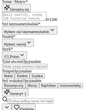
Temat / Motyw
*
Zainspiruj się
0
/1200
Styl latynoamerykański
*
Wybierz styl latynoamerykański
Nastrój
*
Wybierz nastrój
Język
*
🇵🇱
Polish
Tytuł utworu
Opcjonalnie
Tempo
Opcjonalnie
Wolne
Średnie
Szybkie
Styl wokalny
Opcjonalnie
Romantyczny
Mocny
Rap/Urban
Instrumentalny
Generuj
✦
1
Polubione