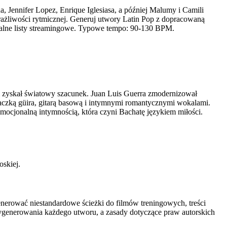
 Jennifer Lopez, Enrique Iglesiasa, a później Malumy i Camili
rażliwości rytmicznej. Generuj utwory Latin Pop z dopracowaną
balne listy streamingowe. Typowe tempo: 90-130 BPM.
 zyskał światowy szacunek. Juan Luis Guerra zmodernizował
baczką güira, gitarą basową i intymnymi romantycznymi wokalami.
ocjonalną intymnością, która czyni Bachatę językiem miłości.
oskiej.
nerować niestandardowe ścieżki do filmów treningowych, treści
generowania każdego utworu, a zasady dotyczące praw autorskich