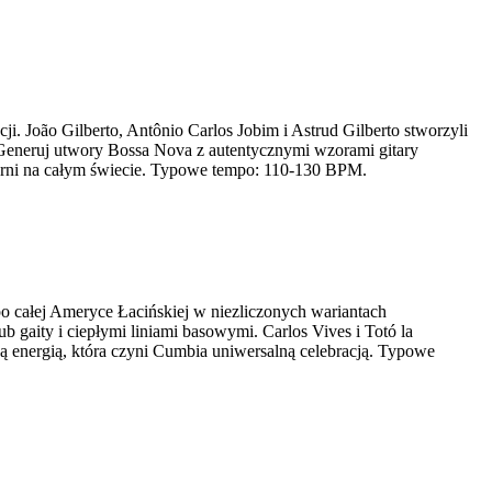
i. João Gilberto, Antônio Carlos Jobim i Astrud Gilberto stworzyli
 Generuj utwory Bossa Nova z autentycznymi wzorami gitary
wiarni na całym świecie. Typowe tempo: 110-130 BPM.
po całej Ameryce Łacińskiej w niezliczonych wariantach
 gaity i ciepłymi liniami basowymi. Carlos Vives i Totó la
 energią, która czyni Cumbia uniwersalną celebracją. Typowe