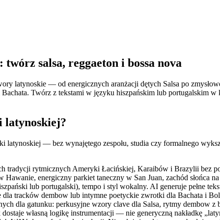
twórz salsa, reggaeton i bossa nova
ory latynoskie — od energicznych aranżacji dętych Salsa po zmysło
achata. Twórz z tekstami w języku hiszpańskim lub portugalskim w kilk
latynoskiej?
i latynoskiej — bez wynajętego zespołu, studia czy formalnego wyksz
 tradycji rytmicznych Ameryki Łacińskiej, Karaibów i Brazylii bez pot
w Hawanie, energiczny parkiet taneczny w San Juan, zachód słońca na
szpański lub portugalski), tempo i styl wokalny. AI generuje pełne te
 dla tracków dembow lub intymne poetyckie zwrotki dla Bachata i Bol
ych dla gatunku: perkusyjne wzory clave dla Salsa, rytmy dembow z 
 dostaje własną logikę instrumentacji — nie generyczną nakładkę „la