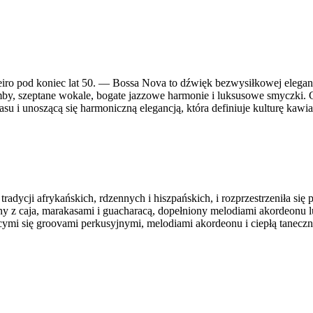
iro pod koniec lat 50. — Bossa Nova to dźwięk bezwysiłkowej elegancj
mby, szeptane wokale, bogate jazzowe harmonie i luksusowe smyczki.
asu i unoszącą się harmoniczną elegancją, która definiuje kulturę ka
dycji afrykańskich, rdzennych i hiszpańskich, i rozprzestrzeniła się 
 z caja, marakasami i guacharacą, dopełniony melodiami akordeonu lub
mi się groovami perkusyjnymi, melodiami akordeonu i ciepłą taneczną