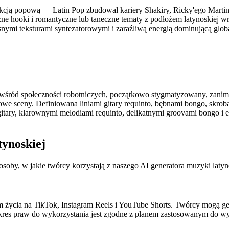
cją popową — Latin Pop zbudował kariery Shakiry, Ricky'ego Martina,
ne hooki i romantyczne lub taneczne tematy z podłożem latynoskiej w
nymi teksturami syntezatorowymi i zaraźliwą energią dominującą glo
śród społeczności robotniczych, początkowo stygmatyzowany, zanim
owe sceny. Definiowana liniami gitary requinto, bębnami bongo, skro
ry, klarownymi melodiami requinto, delikatnymi groovami bongo i em
tynoskiej
osoby, w jakie twórcy korzystają z naszego AI generatora muzyki latyn
m życia na TikTok, Instagram Reels i YouTube Shorts. Twórcy mogą ge
res praw do wykorzystania jest zgodne z planem zastosowanym do wy