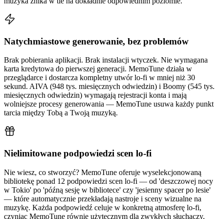
muzyka znika w tle na dokładnie odpowiednim poziomie.
Natychmiastowe generowanie, bez problemów
Brak pobierania aplikacji. Brak instalacji wtyczek. Nie wymagana
karta kredytowa do pierwszej generacji. MemoTune działa w
przeglądarce i dostarcza kompletny utwór lo-fi w mniej niż 30
sekund. AIVA (948 tys. miesięcznych odwiedzin) i Boomy (545 tys.
miesięcznych odwiedzin) wymagają rejestracji konta i mają
wolniejsze procesy generowania — MemoTune usuwa każdy punkt
tarcia między Tobą a Twoją muzyką.
Nielimitowane podpowiedzi scen lo-fi
Nie wiesz, co stworzyć? MemoTune oferuje wyselekcjonowaną
bibliotekę ponad 12 podpowiedzi scen lo-fi — od 'deszczowej nocy
w Tokio' po 'późną sesję w bibliotece' czy 'jesienny spacer po lesie'
— które automatycznie przekładają nastroje i sceny wizualne na
muzykę. Każda podpowiedź celuje w konkretną atmosferę lo-fi,
czyniąc MemoTune równie użytecznym dla zwykłych słuchaczy,