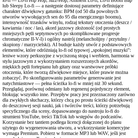
lo-fi — Lo-fi Hip Hop, Jazz-Hop, Ambient Lo-fi, Lo-fi Boom Bap
lub Sleepy Lo-fi — a następnie dostosuj parametry definiujące
charakter dźwiękowy gatunku: BPM (od 50 dla powolnych
utworów wywołujących sen do 95 dla energicznego boomu),
intensywność trzasków winylu, rodzaj tekstury otoczenia (deszcz /
kawiarnia / noc / las), akord jazzowy złożoność (od prostych
mniejszych pętli septymowych po skomplikowane progresje
chromatyczne II-V-I) i ogólny nastrój (melancholijny / przytulny /
skupiony / marzycielski). AI buduje każdy utwór z podstawowych
elementów, które odróżniają lo-fi od typowej „spokojnej muzyki”:
leniwe wzory perkusyjne z wyciszoną stopą i werblem, harmonia w
stylu jazzowym z wykorzystaniem rozszerzonych akordów,
miękkich pętli fortepianu lub gitary oraz warstwowe próbki
otoczenia, które tworzą dźwiękowe miejsce, które prawie można
zobaczyć. Po skonfigurowaniu parametrów generowanie jest
natychmiastowe — pełna ścieżka lo-fi w mniej niż 30 sekund.
Przeglądaj, porównuj odmiany lub regeneruj pojedynczy element,
blokując wszystko inne. Przepływ pracy jest przeznaczony zarówno
dla zwykłych słuchaczy, którzy chcą po prostu ścieżki dźwiękowej
do deszczowej sesji nauki, jak i twórców treści, którzy potrzebują
specyficznego dla sceny, dopasowanego do nastroju lo-fi do
strumieni YouTube, treści TikTok lub wstępów do podcastów.
Korzystanie bez tantiem podlega licencji dołączonej do planu
użytego do wygenerowania utworu, a wykorzystanie komercyjne
wymaga Premium. Pobierz w formacie MP3 lub WAV, jeśli jest