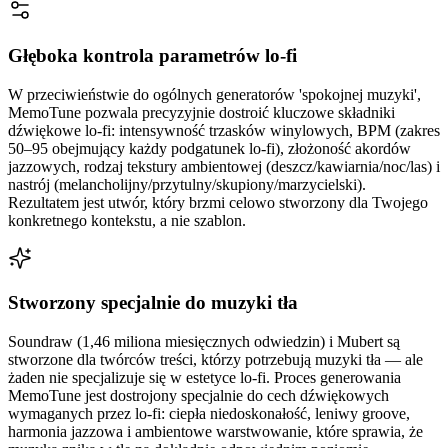
Głęboka kontrola parametrów lo-fi
W przeciwieństwie do ogólnych generatorów 'spokojnej muzyki',
MemoTune pozwala precyzyjnie dostroić kluczowe składniki
dźwiękowe lo-fi: intensywność trzasków winylowych, BPM (zakres
50–95 obejmujący każdy podgatunek lo-fi), złożoność akordów
jazzowych, rodzaj tekstury ambientowej (deszcz/kawiarnia/noc/las) i
nastrój (melancholijny/przytulny/skupiony/marzycielski).
Rezultatem jest utwór, który brzmi celowo stworzony dla Twojego
konkretnego kontekstu, a nie szablon.
Stworzony specjalnie do muzyki tła
Soundraw (1,46 miliona miesięcznych odwiedzin) i Mubert są
stworzone dla twórców treści, którzy potrzebują muzyki tła — ale
żaden nie specjalizuje się w estetyce lo-fi. Proces generowania
MemoTune jest dostrojony specjalnie do cech dźwiękowych
wymaganych przez lo-fi: ciepła niedoskonałość, leniwy groove,
harmonia jazzowa i ambientowe warstwowanie, które sprawia, że