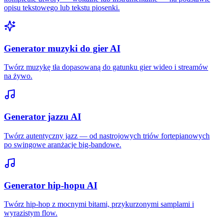
opisu tekstowego lub tekstu piosenki.
Generator muzyki do gier AI
Twórz muzykę tła dopasowaną do gatunku gier wideo i streamów
na żywo.
Generator jazzu AI
Twórz autentyczny jazz — od nastrojowych triów fortepianowych
po swingowe aranżacje big-bandowe.
Generator hip-hopu AI
Twórz hip-hop z mocnymi bitami, przykurzonymi samplami i
wyrazistym flow.