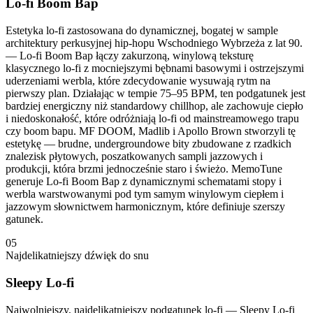
Lo-fi Boom Bap
Estetyka lo-fi zastosowana do dynamicznej, bogatej w sample
architektury perkusyjnej hip-hopu Wschodniego Wybrzeża z lat 90.
— Lo-fi Boom Bap łączy zakurzoną, winylową teksturę
klasycznego lo-fi z mocniejszymi bębnami basowymi i ostrzejszymi
uderzeniami werbla, które zdecydowanie wysuwają rytm na
pierwszy plan. Działając w tempie 75–95 BPM, ten podgatunek jest
bardziej energiczny niż standardowy chillhop, ale zachowuje ciepło
i niedoskonałość, które odróżniają lo-fi od mainstreamowego trapu
czy boom bapu. MF DOOM, Madlib i Apollo Brown stworzyli tę
estetykę — brudne, undergroundowe bity zbudowane z rzadkich
znalezisk płytowych, poszatkowanych sampli jazzowych i
produkcji, która brzmi jednocześnie staro i świeżo. MemoTune
generuje Lo-fi Boom Bap z dynamicznymi schematami stopy i
werbla warstwowanymi pod tym samym winylowym ciepłem i
jazzowym słownictwem harmonicznym, które definiuje szerszy
gatunek.
05
Najdelikatniejszy dźwięk do snu
Sleepy Lo-fi
Najwolniejszy, najdelikatniejszy podgatunek lo-fi — Sleepy Lo-fi