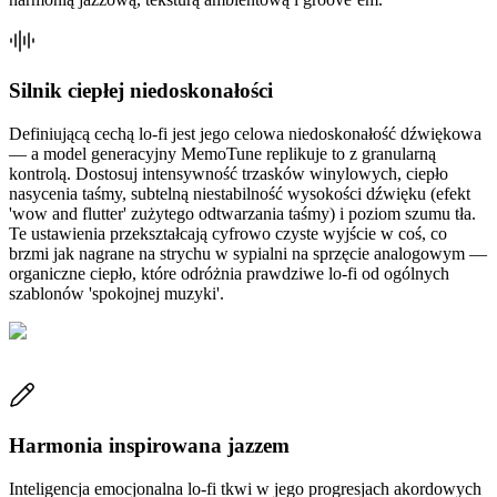
Silnik ciepłej niedoskonałości
Definiującą cechą lo-fi jest jego celowa niedoskonałość dźwiękowa
— a model generacyjny MemoTune replikuje to z granularną
kontrolą. Dostosuj intensywność trzasków winylowych, ciepło
nasycenia taśmy, subtelną niestabilność wysokości dźwięku (efekt
'wow and flutter' zużytego odtwarzania taśmy) i poziom szumu tła.
Te ustawienia przekształcają cyfrowo czyste wyjście w coś, co
brzmi jak nagrane na strychu w sypialni na sprzęcie analogowym —
organiczne ciepło, które odróżnia prawdziwe lo-fi od ogólnych
szablonów 'spokojnej muzyki'.
Harmonia inspirowana jazzem
Inteligencja emocjonalna lo-fi tkwi w jego progresjach akordowych