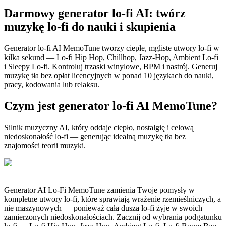
Darmowy generator lo-fi AI: twórz
muzykę lo-fi do nauki i skupienia
Generator lo-fi AI MemoTune tworzy ciepłe, mgliste utwory lo-fi w
kilka sekund — Lo-fi Hip Hop, Chillhop, Jazz-Hop, Ambient Lo-fi
i Sleepy Lo-fi. Kontroluj trzaski winylowe, BPM i nastrój. Generuj
muzykę tła bez opłat licencyjnych w ponad 10 językach do nauki,
pracy, kodowania lub relaksu.
Czym jest generator lo-fi AI MemoTune?
Silnik muzyczny AI, który oddaje ciepło, nostalgię i celową
niedoskonałość lo-fi — generując idealną muzykę tła bez
znajomości teorii muzyki.
Generator AI Lo-Fi MemoTune zamienia Twoje pomysły w
kompletne utwory lo-fi, które sprawiają wrażenie rzemieślniczych, a
nie maszynowych — ponieważ cała dusza lo-fi żyje w swoich
zamierzonych niedoskonałościach. Zacznij od wybrania podgatunku