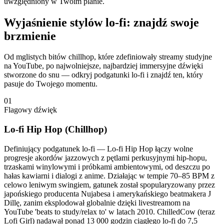
uwzględniony w Twoim planie.
Wyjaśnienie stylów lo-fi: znajdź swoje
brzmienie
Od mglistych bitów chillhop, które zdefiniowały streamy studyjne
na YouTube, po najwolniejsze, najbardziej immersyjne dźwięki
stworzone do snu — odkryj podgatunki lo-fi i znajdź ten, który
pasuje do Twojego momentu.
01
Flagowy dźwięk
Lo-fi Hip Hop (Chillhop)
Definiujący podgatunek lo-fi — Lo-fi Hip Hop łączy wolne
progresje akordów jazzowych z pętlami perkusyjnymi hip-hopu,
trzaskami winylowymi i próbkami ambientowymi, od deszczu po
hałas kawiarni i dialogi z anime. Działając w tempie 70–85 BPM z
celowo leniwym swingiem, gatunek został spopularyzowany przez
japońskiego producenta Nujabesa i amerykańskiego beatmakera J
Dillę, zanim eksplodował globalnie dzięki livestreamom na
YouTube 'beats to study/relax to' w latach 2010. ChilledCow (teraz
Lofi Girl) nadawał ponad 13 000 godzin ciągłego lo-fi do 7,5