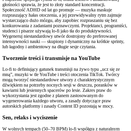
głośności sprawia, że jest to złoty standard koncentracji.
Społeczność ADHD od lat go promuje — muzyka maskuje
rozpraszający hałas otoczenia, a jej przewidywalny rytm zajmuje
wystarczająco dużo mózgu, aby zapobiec rozpraszaniu się bez
konkurowania z zadaniami poznawczymi. Projektanci, programiści,
studenci i pisarze używają lo-fi jako tła do produktywności.
Wygeneruj niestandardowy utwór dostrojony do preferowanej
intensywności nauki — skupiony i dynamiczny na krótkie sprinty,
lub łagodny i ambientowy na długie sesje czytania.
Tworzenie treści i transmisje na YouTube
Lo-fi to definiujący gatunek transmisji na żywo typu „ucz się ze
mną”, muzyki w tle YouTube i treści otoczenia TikTok. Twórcy
mogą tworzyć niestandardowe utwory z charakterystycznym
dźwiękiem na potrzeby nocnych sesji w deszczu, poranków w
kawiarni lub jesiennych spacerów po lesie. Zakres praw do
wykorzystania jest zgodne z planem zastosowanym do
wygenerowania każdego utworu, a zasady dotyczące praw
autorskich platformy i zasady Content ID pozostają w mocy.
Sen, relaks i wyciszenie
W wolnych tempach (50–70 BPM) lo-fi współgra z naturalnym