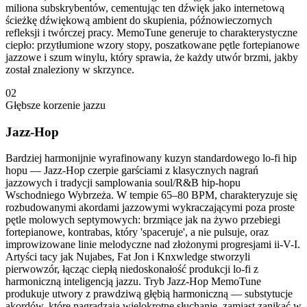
miliona subskrybentów, cementując ten dźwięk jako internetową
ścieżkę dźwiękową ambient do skupienia, późnowieczornych
refleksji i twórczej pracy. MemoTune generuje to charakterystyczne
ciepło: przytłumione wzory stopy, poszatkowane pętle fortepianowe
jazzowe i szum winylu, który sprawia, że każdy utwór brzmi, jakby
został znaleziony w skrzynce.
02
Głębsze korzenie jazzu
Jazz-Hop
Bardziej harmonijnie wyrafinowany kuzyn standardowego lo-fi hip
hopu — Jazz-Hop czerpie garściami z klasycznych nagrań
jazzowych i tradycji samplowania soul/R&B hip-hopu
Wschodniego Wybrzeża. W tempie 65–80 BPM, charakteryzuje się
rozbudowanymi akordami jazzowymi wykraczającymi poza proste
pętle molowych septymowych: brzmiące jak na żywo przebiegi
fortepianowe, kontrabas, który 'spaceruje', a nie pulsuje, oraz
improwizowane linie melodyczne nad złożonymi progresjami ii-V-I.
Artyści tacy jak Nujabes, Fat Jon i Knxwledge stworzyli
pierwowzór, łącząc ciepłą niedoskonałość produkcji lo-fi z
harmoniczną inteligencją jazzu. Tryb Jazz-Hop MemoTune
produkuje utwory z prawdziwą głębią harmoniczną — substytucje
akordów, które nagradzają wielokrotne słuchanie, zamiast zanikać w