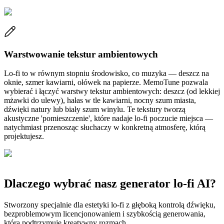
Warstwowanie tekstur ambientowych
Lo-fi to w równym stopniu środowisko, co muzyka — deszcz na
oknie, szmer kawiarni, ołówek na papierze. MemoTune pozwala
wybierać i łączyć warstwy tekstur ambientowych: deszcz (od lekkiej
mżawki do ulewy), hałas w tle kawiarni, nocny szum miasta,
dźwięki natury lub biały szum winylu. Te tekstury tworzą
akustyczne 'pomieszczenie', które nadaje lo-fi poczucie miejsca —
natychmiast przenosząc słuchaczy w konkretną atmosferę, którą
projektujesz.
Dlaczego wybrać nasz generator lo-fi AI?
Stworzony specjalnie dla estetyki lo-fi z głęboką kontrolą dźwięku,
bezproblemowym licencjonowaniem i szybkością generowania,
która podtrzymuje kreatywny rozmach.