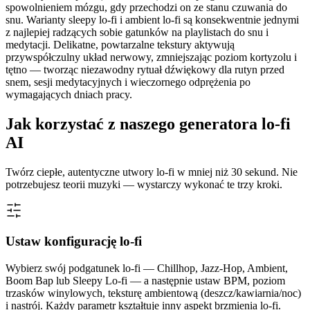
spowolnieniem mózgu, gdy przechodzi on ze stanu czuwania do
snu. Warianty sleepy lo-fi i ambient lo-fi są konsekwentnie jednymi
z najlepiej radzących sobie gatunków na playlistach do snu i
medytacji. Delikatne, powtarzalne tekstury aktywują
przywspółczulny układ nerwowy, zmniejszając poziom kortyzolu i
tętno — tworząc niezawodny rytuał dźwiękowy dla rutyn przed
snem, sesji medytacyjnych i wieczornego odprężenia po
wymagających dniach pracy.
Jak korzystać z naszego generatora lo-fi
AI
Twórz ciepłe, autentyczne utwory lo-fi w mniej niż 30 sekund. Nie
potrzebujesz teorii muzyki — wystarczy wykonać te trzy kroki.
Ustaw konfigurację lo-fi
Wybierz swój podgatunek lo-fi — Chillhop, Jazz-Hop, Ambient,
Boom Bap lub Sleepy Lo-fi — a następnie ustaw BPM, poziom
trzasków winylowych, teksturę ambientową (deszcz/kawiarnia/noc)
i nastrój. Każdy parametr kształtuje inny aspekt brzmienia lo-fi.