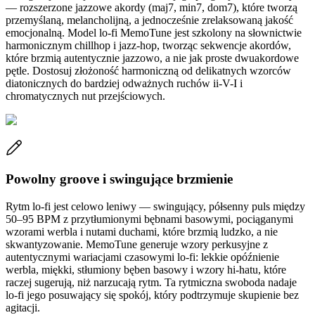
— rozszerzone jazzowe akordy (maj7, min7, dom7), które tworzą
przemyślaną, melancholijną, a jednocześnie zrelaksowaną jakość
emocjonalną. Model lo-fi MemoTune jest szkolony na słownictwie
harmonicznym chillhop i jazz-hop, tworząc sekwencje akordów,
które brzmią autentycznie jazzowo, a nie jak proste dwuakordowe
pętle. Dostosuj złożoność harmoniczną od delikatnych wzorców
diatonicznych do bardziej odważnych ruchów ii-V-I i
chromatycznych nut przejściowych.
Powolny groove i swingujące brzmienie
Rytm lo-fi jest celowo leniwy — swingujący, półsenny puls między
50–95 BPM z przytłumionymi bębnami basowymi, pociąganymi
wzorami werbla i nutami duchami, które brzmią ludzko, a nie
skwantyzowanie. MemoTune generuje wzory perkusyjne z
autentycznymi wariacjami czasowymi lo-fi: lekkie opóźnienie
werbla, miękki, stłumiony bęben basowy i wzory hi-hatu, które
raczej sugerują, niż narzucają rytm. Ta rytmiczna swoboda nadaje
lo-fi jego posuwający się spokój, który podtrzymuje skupienie bez
agitacji.