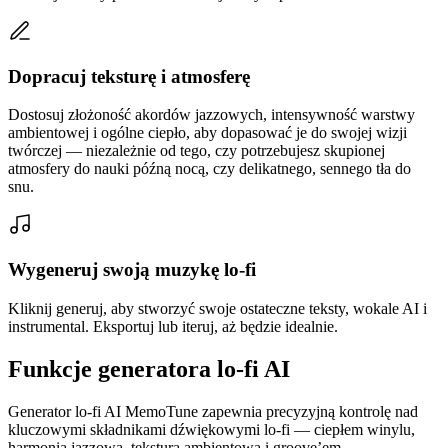
Dopracuj teksturę i atmosferę
Dostosuj złożoność akordów jazzowych, intensywność warstwy
ambientowej i ogólne ciepło, aby dopasować je do swojej wizji
twórczej — niezależnie od tego, czy potrzebujesz skupionej
atmosfery do nauki późną nocą, czy delikatnego, sennego tła do
snu.
Wygeneruj swoją muzykę lo-fi
Kliknij generuj, aby stworzyć swoje ostateczne teksty, wokale AI i
instrumental. Eksportuj lub iteruj, aż będzie idealnie.
Funkcje generatora lo-fi AI
Generator lo-fi AI MemoTune zapewnia precyzyjną kontrolę nad
kluczowymi składnikami dźwiękowymi lo-fi — ciepłem winylu,
harmonią jazzową, teksturą ambientową i groove’em.