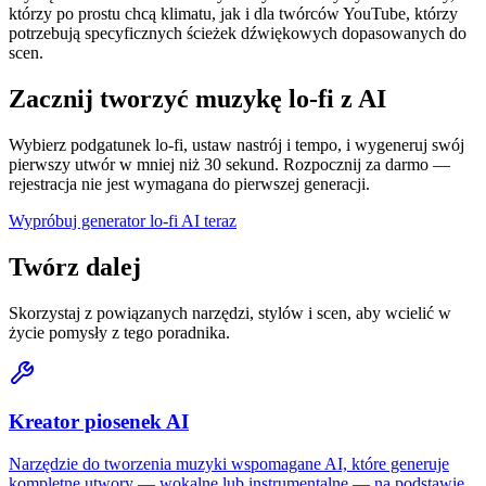
którzy po prostu chcą klimatu, jak i dla twórców YouTube, którzy
potrzebują specyficznych ścieżek dźwiękowych dopasowanych do
scen.
Zacznij tworzyć muzykę lo-fi z AI
Wybierz podgatunek lo-fi, ustaw nastrój i tempo, i wygeneruj swój
pierwszy utwór w mniej niż 30 sekund. Rozpocznij za darmo —
rejestracja nie jest wymagana do pierwszej generacji.
Wypróbuj generator lo-fi AI teraz
Twórz dalej
Skorzystaj z powiązanych narzędzi, stylów i scen, aby wcielić w
życie pomysły z tego poradnika.
Kreator piosenek AI
Narzędzie do tworzenia muzyki wspomagane AI, które generuje
kompletne utwory — wokalne lub instrumentalne — na podstawie