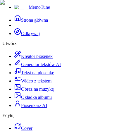
MemoTune
Strona główna
Odkrywaj
Utwórz
Kreator piosenek
Generator tekstów AI
Tekst na piosenkę
Wideo z tekstem
Obraz na muzykę
Okładka albumu
Piosenkarz AI
Edytuj
Cover