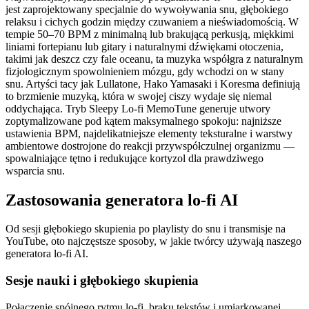
jest zaprojektowany specjalnie do wywoływania snu, głębokiego
relaksu i cichych godzin między czuwaniem a nieświadomością. W
tempie 50–70 BPM z minimalną lub brakującą perkusją, miękkimi
liniami fortepianu lub gitary i naturalnymi dźwiękami otoczenia,
takimi jak deszcz czy fale oceanu, ta muzyka współgra z naturalnym
fizjologicznym spowolnieniem mózgu, gdy wchodzi on w stany
snu. Artyści tacy jak Lullatone, Hako Yamasaki i Koresma definiują
to brzmienie muzyką, która w swojej ciszy wydaje się niemal
oddychająca. Tryb Sleepy Lo-fi MemoTune generuje utwory
zoptymalizowane pod kątem maksymalnego spokoju: najniższe
ustawienia BPM, najdelikatniejsze elementy teksturalne i warstwy
ambientowe dostrojone do reakcji przywspółczulnej organizmu —
spowalniające tętno i redukujące kortyzol dla prawdziwego
wsparcia snu.
Zastosowania generatora lo-fi AI
Od sesji głębokiego skupienia po playlisty do snu i transmisje na
YouTube, oto najczęstsze sposoby, w jakie twórcy używają naszego
generatora lo-fi AI.
Sesje nauki i głębokiego skupienia
Połączenie spójnego rytmu lo-fi, braku tekstów i umiarkowanej