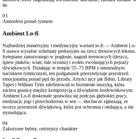
tle.
03
Atmosfera ponad rytmem
Ambient Lo-fi
Najbardziej immersyjny i medytacyjny wariant lo-fi — Ambient Lo-
fi usuwa wyraźne schematy perkusyjne na rzecz dronowych tekstur,
fortepianu zanurzonego w pogłosie, nagrań terenowych (deszcz,
śpiew ptaków, wiatr, fale oceanu) i wolno ewoluujących pejzaży
dźwiękowych. Działając w tempie 55–75 BPM z minimalnym
naciskiem rytmicznym, ten podgatunek priorytetyzuje przestrzeń
emocjonalną ponad pęd do przodu. Artyści tacy jak Bibio, Library
Tapes i William Tyler zdefiniowali to brzmienie muzyką, która
zaciera granicę między kompozycją a dźwiękiem środowiskowym.
Ambient Lo-fi doskonale sprawdza się podczas głębokiej pracy,
medytacji, jogi i przechodzenia w sen — słuchacze zgłaszają, że
tworzy przestrzeń dźwiękową, która jest ochronna i otulająca, a nie
stymulująca.
04
Zakurzone bębny, ostrzejszy charakter