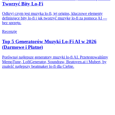
Tworzyć Bity Lo-Fi
Odkryj czym jest muzyka lo-fi, jej origins, kluczowe elementy
definiujące bity lo-fi i jak tworzyć muzykę lo-fi za pomocą AI —
bez sprzętu.
Recenzje
Top 5 Generatorów Muzyki Lo-Fi AI w 2026
(Darmowe i Płatne)
Porównaj najlepsze generatory muzyki lo-fi AI. Przetestowaliśmy
MemoTune, LofiGenerator, Soundraw, Beatoven.ai i Mubert, by
znaleźć najlepszy beatmaker lo-fi dla Ciebie.
Czy generator lo-fi AI jest darmowy?