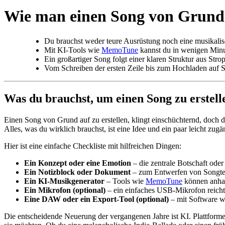
Wie man einen Song von Grund au
Du brauchst weder teure Ausrüstung noch eine musikalisc
Mit KI-Tools wie
MemoTune
kannst du in wenigen Minu
Ein großartiger Song folgt einer klaren Struktur aus Stro
Vom Schreiben der ersten Zeile bis zum Hochladen auf S
Was du brauchst, um einen Song zu erstell
Einen Song von Grund auf zu erstellen, klingt einschüchternd, doch 
Alles, was du wirklich brauchst, ist eine Idee und ein paar leicht zugä
Hier ist eine einfache Checkliste mit hilfreichen Dingen:
Ein Konzept oder eine Emotion
– die zentrale Botschaft oder
Ein Notizblock oder Dokument
– zum Entwerfen von Songte
Ein KI-Musikgenerator
– Tools wie
MemoTune
können anhan
Ein Mikrofon (optional)
– ein einfaches USB-Mikrofon reicht
Eine DAW oder ein Export-Tool (optional)
– mit Software w
Die entscheidende Neuerung der vergangenen Jahre ist KI. Plattform