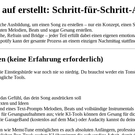
f erstellt: Schritt-für-Schritt
he Ausbildung, um einen Song zu erstellen – nur ein Konzept, einen So
ten Melodien, Beats und sogar Gesang erstellen.
phe, Refrain und Bridge – jeder Teil erfüllt dabei einen eigenen emoti
potify kann der gesamte Prozess an einem einzigen Nachmittag stattfin
en (keine Erfahrung erforderlich)
die Einstiegshürde war noch nie so niedrig. Du brauchst weder ein Ton
ngliche Tools.
 das Gefühl, das dein Song ausdrücken soll
xten und Ideen
d eines Text-Prompts Melodien, Beats und vollständige Instrumentals e
 für Gesangsaufnahmen aus; viele KI-Tools können den Gesang für dich
ie GarageBand (kostenlos auf dem Mac) oder Audacity kannst du deine
en wie MemoTune ermöglichen es auch absoluten Anfängern, professione