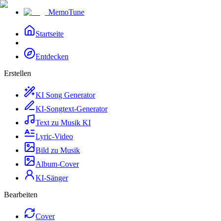
MemoTune
Startseite
Entdecken
Erstellen
KI Song Generator
KI-Songtext-Generator
Text zu Musik KI
Lyric-Video
Bild zu Musik
Album-Cover
KI-Sänger
Bearbeiten
Cover