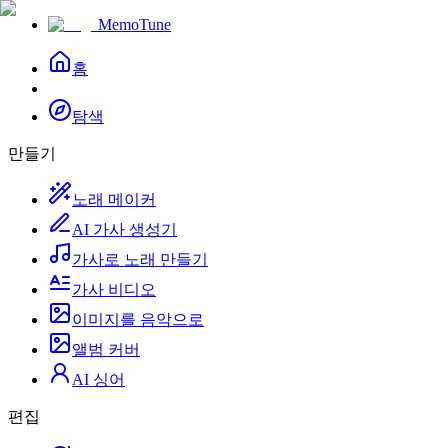
MemoTune
홈
탐색
만들기
노래 메이커
AI 가사 생성기
가사로 노래 만들기
가사 비디오
이미지를 음악으로
앨범 커버
AI 싱어
편집