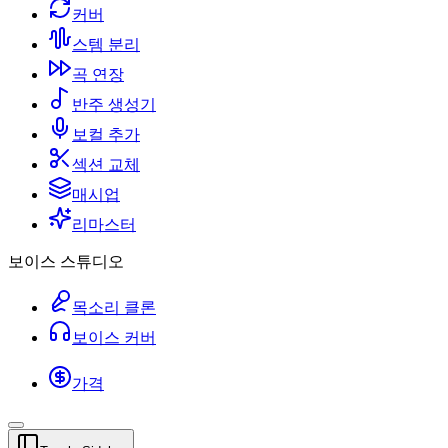
커버
스템 분리
곡 연장
반주 생성기
보컬 추가
섹션 교체
매시업
리마스터
보이스 스튜디오
목소리 클론
보이스 커버
가격