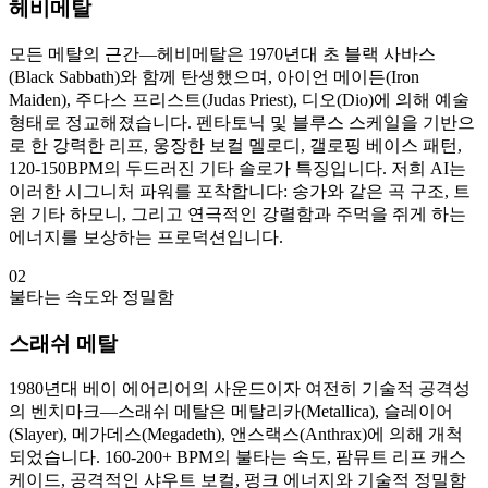
헤비메탈
모든 메탈의 근간—헤비메탈은 1970년대 초 블랙 사바스
(Black Sabbath)와 함께 탄생했으며, 아이언 메이든(Iron
Maiden), 주다스 프리스트(Judas Priest), 디오(Dio)에 의해 예술
형태로 정교해졌습니다. 펜타토닉 및 블루스 스케일을 기반으
로 한 강력한 리프, 웅장한 보컬 멜로디, 갤로핑 베이스 패턴,
120-150BPM의 두드러진 기타 솔로가 특징입니다. 저희 AI는
이러한 시그니처 파워를 포착합니다: 송가와 같은 곡 구조, 트
윈 기타 하모니, 그리고 연극적인 강렬함과 주먹을 쥐게 하는
에너지를 보상하는 프로덕션입니다.
02
불타는 속도와 정밀함
스래쉬 메탈
1980년대 베이 에어리어의 사운드이자 여전히 기술적 공격성
의 벤치마크—스래쉬 메탈은 메탈리카(Metallica), 슬레이어
(Slayer), 메가데스(Megadeth), 앤스랙스(Anthrax)에 의해 개척
되었습니다. 160-200+ BPM의 불타는 속도, 팜뮤트 리프 캐스
케이드, 공격적인 샤우트 보컬, 펑크 에너지와 기술적 정밀함