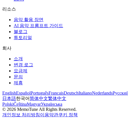
리소스
음악 활용 장면
AI 음악 프롬프트 가이드
블로그
튜토리얼
회사
소개
변경 로그
요금제
문의
제휴
English
Español
Português
Français
Deutsch
Italiano
Nederlands
Русски
日本語
한국어
简体中文
繁体中文
Polski
Čeština
Magyar
Українська
©
2026
MemoTune
All Rights Reserved.
개인정보 처리방침
이용약관
쿠키 정책