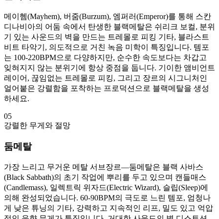
메이헴(Mayhem), 버줌(Burzum), 엠퍼러(Emperor)를 통해 스칸
디나비아의 어둠 속에서 탄생한 블랙메탈은 쉬리크 보컬, 분위
기 있는 사운드의 벽을 만드는 트레몰로 피킹 기타, 블라스트
비트 타악기, 의도적으로 거친 녹음 미학이 특징입니다. 템포
는 100-220BPM으로 다양하지만, 순수한 속도보다는 차갑고
잊혀지지 않는 분위기에 항상 중점을 둡니다. 기이한 앰비언트
레이어, 끊임없는 트레몰로 피킹, 그리고 장르의 시그니처인
얼어붙은 강렬함을 포착하는 프로덕션으로 블랙메탈을 생성
하세요.
05
강렬한 무게와 절망
둠메탈
가장 느리고 무거운 메탈 서브장르—둠메탈은 블랙 사바스
(Black Sabbath)의 초기 작업에 뿌리를 두고 있으며 캔들매스
(Candlemass), 일렉트릭 위자드(Electric Wizard), 슬립(Sleep)에
의해 완성되었습니다. 60-90BPM의 극도로 느린 템포, 엄청나
게 낮은 튜닝의 기타, 강력하고 지속적인 리프, 밀도 있고 억압
적인 음향 무게가 특징입니다. 거대한 사운드의 벽 디스토션,