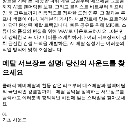
장르별 기타 톤, 깨끗한 파워 메탈 보컬부터 데스메탈 그로울
까지 AI로 렌더링된 보컬, 그리고 블라스트 비트부터 하프타
임 둠 그루브까지 리듬적으로 정확한 드럼 연주. 그 결과는 루
프나 샘플이 아닌, 여러분의 가사와 서브장르에 맞는 프로덕션
이 담긴 완성된 메탈 트랙입니다. 빠른 공유를 위해 MP3로, 스
튜디오 품질의 편집을 위해 WAV로 다운로드하세요. 10분 만
에 강력한 리프 아이디어를 스케치하거나 여러 서브장르에 걸
쳐 완전한 컨셉 트랙을 개발하든, AI 메탈 생성기는 여러분의
작업 방식에 맞춰 조정됩니다.
메탈 서브장르 설명: 당신의 사운드를 찾
으세요
클래식 헤비메탈의 천둥 같은 리프부터 데스메탈과 블랙메탈
의 극단적인 강렬함까지—메탈 음악을 정의하는 서브장르를
탐색하고 여러분의 창의적인 비전에 맞는 스타일을 찾아보세
요.
01
기초 사운드