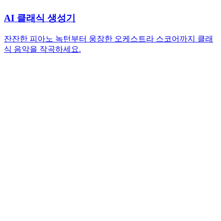
AI 클래식 생성기
잔잔한 피아노 녹턴부터 웅장한 오케스트라 스코어까지 클래
식 음악을 작곡하세요.
MemoTune으로 메탈 음악을 무료로 생성할 수 있나
요?
네, 그렇습니다. 상업 프로젝트용 결과물에는 Premium이 필요
합니다.
MemoTune은 어떤 메탈 서브장르를 지원하나요?
MemoTune의 AI 메탈 생성기는 헤비메탈, 스래쉬메탈, 데스메