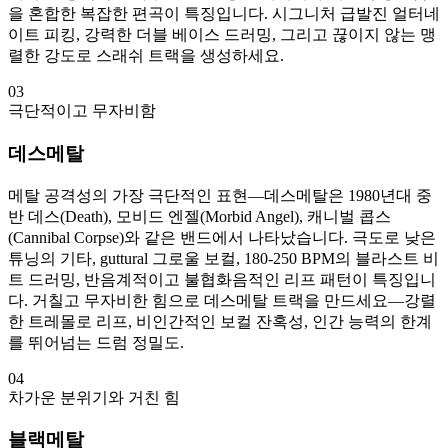
을 혼합한 복잡한 편곡이 특징입니다. 시그니처 급발진 얼터네
이트 피킹, 강력한 더블 베이스 드러밍, 그리고 끊이지 않는 맹
렬한 강도로 스래쉬 트랙을 생성하세요.
03
극단적이고 무자비함
데스메탈
메탈 공격성의 가장 극단적인 표현—데스메탈은 1980년대 중
반 데스(Death), 모비드 엔젤(Morbid Angel), 캐니벌 콥스
(Cannibal Corpse)와 같은 밴드에서 나타났습니다. 극도로 낮은
튜닝의 기타, guttural 그로울 보컬, 180-250 BPM의 블라스트 비
트 드러밍, 반음계적이고 불협화음적인 리프 패턴이 특징입니
다. 거칠고 무자비한 힘으로 데스메탈 트랙을 만드세요—강렬
한 트레몰로 리프, 비인간적인 보컬 잔혹성, 인간 능력의 한계
를 뛰어넘는 드럼 정밀도.
04
차가운 분위기와 거친 힘
블랙메탈