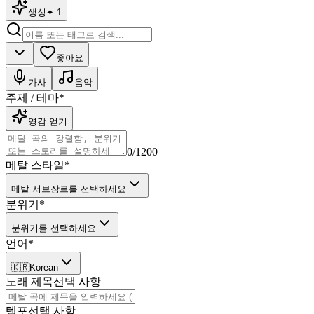
생성
✦
1
좋아요
가사
음악
주제 / 테마
*
영감 얻기
0
/1200
메탈 스타일
*
메탈 서브장르를 선택하세요
분위기
*
분위기를 선택하세요
언어
*
🇰🇷
Korean
노래 제목
선택 사항
템포
선택 사항