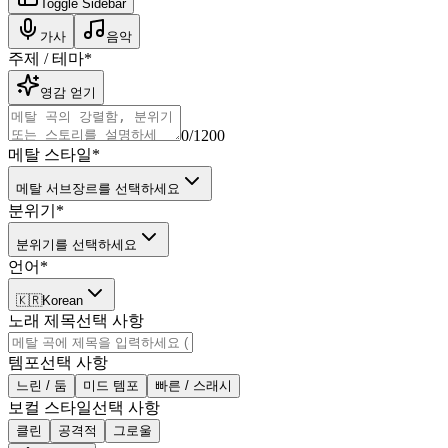
Toggle Sidebar
가사
음악
주제 / 테마
*
영감 얻기
0
/1200
메탈 스타일
*
메탈 서브장르를 선택하세요
분위기
*
분위기를 선택하세요
언어
*
🇰🇷
Korean
노래 제목
선택 사항
템포
선택 사항
느린 / 둠
미드 템포
빠른 / 스래시
보컬 스타일
선택 사항
클린
공격적
그로울