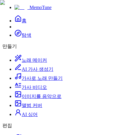
MemoTune
홈
탐색
만들기
노래 메이커
AI 가사 생성기
가사로 노래 만들기
가사 비디오
이미지를 음악으로
앨범 커버
AI 싱어
편집