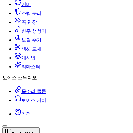
커버
스템 분리
곡 연장
반주 생성기
보컬 추가
섹션 교체
매시업
리마스터
보이스 스튜디오
목소리 클론
보이스 커버
가격