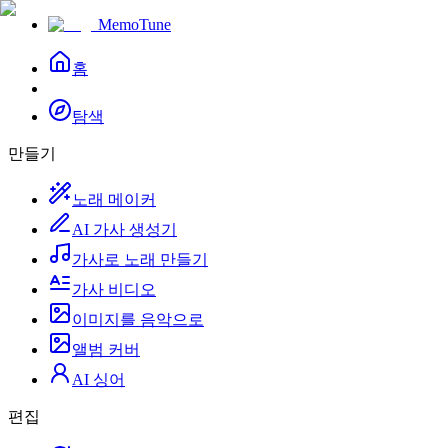
MemoTune
홈
탐색
만들기
노래 메이커
AI 가사 생성기
가사로 노래 만들기
가사 비디오
이미지를 음악으로
앨범 커버
AI 싱어
편집