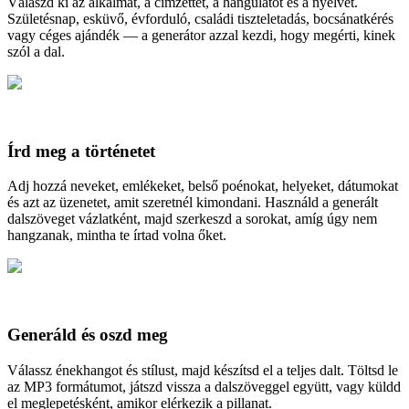
Válaszd ki az alkalmat, a címzettet, a hangulatot és a nyelvet.
Születésnap, esküvő, évforduló, családi tiszteletadás, bocsánatkérés
vagy céges ajándék — a generátor azzal kezdi, hogy megérti, kinek
szól a dal.
Írd meg a történetet
Adj hozzá neveket, emlékeket, belső poénokat, helyeket, dátumokat
és azt az üzenetet, amit szeretnél kimondani. Használd a generált
dalszöveget vázlatként, majd szerkeszd a sorokat, amíg úgy nem
hangzanak, mintha te írtad volna őket.
Generáld és oszd meg
Válassz énekhangot és stílust, majd készítsd el a teljes dalt. Töltsd le
az MP3 formátumot, játszd vissza a dalszöveggel együtt, vagy küldd
el meglepetésként, amikor elérkezik a pillanat.