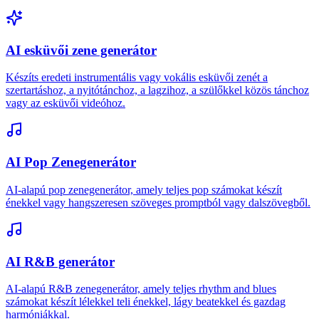
AI esküvői zene generátor
Készíts eredeti instrumentális vagy vokális esküvői zenét a
szertartáshoz, a nyitótánchoz, a lagzihoz, a szülőkkel közös tánchoz
vagy az esküvői videóhoz.
AI Pop Zenegenerátor
AI-alapú pop zenegenerátor, amely teljes pop számokat készít
énekkel vagy hangszeresen szöveges promptból vagy dalszövegből.
AI R&B generátor
AI-alapú R&B zenegenerátor, amely teljes rhythm and blues
számokat készít lélekkel teli énekkel, lágy beatekkel és gazdag
harmóniákkal.