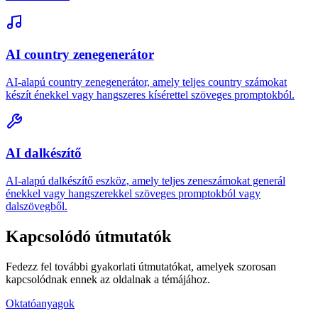
AI country zenegenerátor
AI-alapú country zenegenerátor, amely teljes country számokat
készít énekkel vagy hangszeres kísérettel szöveges promptokból.
AI dalkészítő
AI-alapú dalkészítő eszköz, amely teljes zeneszámokat generál
énekkel vagy hangszerekkel szöveges promptokból vagy
dalszövegből.
Kapcsolódó útmutatók
Fedezz fel további gyakorlati útmutatókat, amelyek szorosan
kapcsolódnak ennek az oldalnak a témájához.
Oktatóanyagok