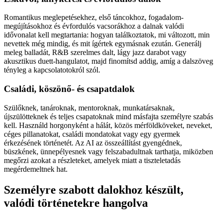
Romantikus meglepetésekhez, első táncokhoz, fogadalom-
megújításokhoz és évfordulós vacsorákhoz a dalnak valódi
idővonalat kell megtartania: hogyan találkoztatok, mi változott, min
nevettek még mindig, és mit ígértek egymásnak ezután. Generálj
meleg balladát, R&B szerelmes dalt, lágy jazz darabot vagy
akusztikus duett-hangulatot, majd finomítsd addig, amíg a dalszöveg
tényleg a kapcsolatotokról szól.
Családi, köszönő- és csapatdalok
Szülőknek, tanároknak, mentoroknak, munkatársaknak,
újszülötteknek és teljes csapatoknak mind másfajta személyre szabás
kell. Használd horgonyként a hálát, közös mérföldköveket, neveket,
céges pillanatokat, családi mondatokat vagy egy gyermek
érkezésének történetét. Az AI az összeállítást gyengédnek,
büszkének, ünnepélyesnek vagy felszabadultnak tarthatja, miközben
megőrzi azokat a részleteket, amelyek miatt a tiszteletadás
megérdemeltnek hat.
Személyre szabott dalokhoz készült,
valódi történetekre hangolva