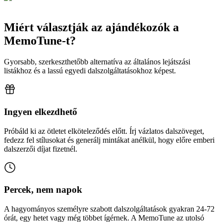
Miért választják az ajándékozók a
MemoTune-t?
Gyorsabb, szerkeszthetőbb alternatíva az általános lejátszási
listákhoz és a lassú egyedi dalszolgáltatásokhoz képest.
Ingyen elkezdhető
Próbáld ki az ötletet elköteleződés előtt. Írj vázlatos dalszöveget,
fedezz fel stílusokat és generálj mintákat anélkül, hogy előre emberi
dalszerzői díjat fizetnél.
Percek, nem napok
A hagyományos személyre szabott dalszolgáltatások gyakran 24-72
órát, egy hetet vagy még többet ígérnek. A MemoTune az utolsó