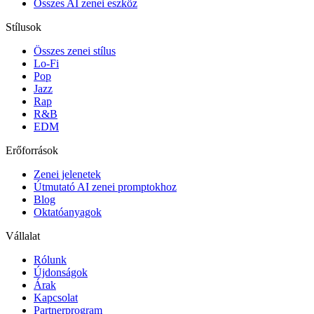
Összes AI zenei eszköz
Stílusok
Összes zenei stílus
Lo-Fi
Pop
Jazz
Rap
R&B
EDM
Erőforrások
Zenei jelenetek
Útmutató AI zenei promptokhoz
Blog
Oktatóanyagok
Vállalat
Rólunk
Újdonságok
Árak
Kapcsolat
Partnerprogram