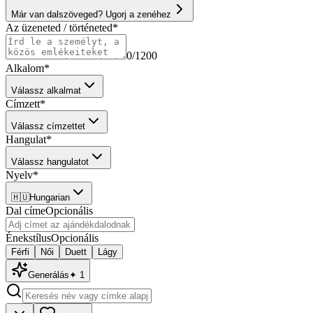
Már van dalszöveged? Ugorj a zenéhez
Az üzeneted / történeted
*
0
/1200
Alkalom
*
Válassz alkalmat
Címzett
*
Válassz címzettet
Hangulat
*
Válassz hangulatot
Nyelv
*
🇭🇺
Hungarian
Dal címe
Opcionális
Énekstílus
Opcionális
Férfi
Női
Duett
Lágy
Generálás
✦
1