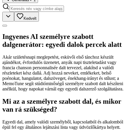
Kedvelt
Ingyenes AI személyre szabott
dalgenerátor: egyedi dalok percek alatt
Akár születésnapi meglepetést, esküvői első tánchoz készült
ajándékot, évfordulós üzenetet, anyák napi tiszteletadást vagy
francia chanson personnalisée dalt tervezel, alakítsd a valódi
részleteket kész dallá. Adj hozzá neveket, emlékeket, belső
poénokat, hangulatot, dalszöveget, énekhang-irányt és stílust; a
MemoTune segít stúdióminőségű személyre szabott dalt készíteni
anélkül, hogy napokat várnál egy egyedi dalszerző szolgáltatásra.
Mi az a személyre szabott dal, és mikor
van rá szükséged?
Egyedi dal, amely valódi személyből, kapcsolatból és alkalomból
épül fel egy általános lejátszási lista vagy üdvözlőkártya helyett.