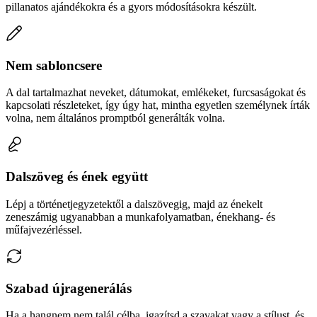
pillanatos ajándékokra és a gyors módosításokra készült.
Nem sabloncsere
A dal tartalmazhat neveket, dátumokat, emlékeket, furcsaságokat és
kapcsolati részleteket, így úgy hat, mintha egyetlen személynek írták
volna, nem általános promptból generálták volna.
Dalszöveg és ének együtt
Lépj a történetjegyzetektől a dalszövegig, majd az énekelt
zeneszámig ugyanabban a munkafolyamatban, énekhang- és
műfajvezérléssel.
Szabad újragenerálás
Ha a hangnem nem talál célba, igazítsd a szavakat vagy a stílust, és