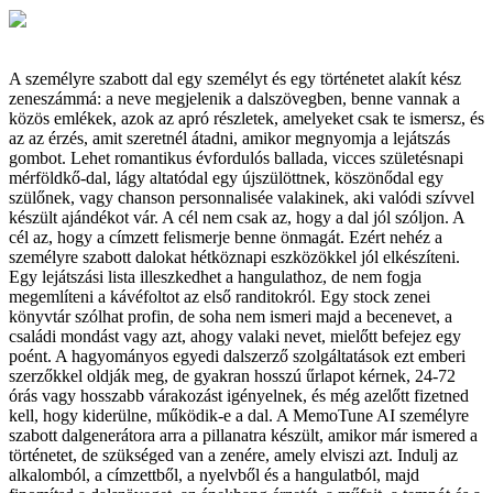
A személyre szabott dal egy személyt és egy történetet alakít kész
zeneszámmá: a neve megjelenik a dalszövegben, benne vannak a
közös emlékek, azok az apró részletek, amelyeket csak te ismersz, és
az az érzés, amit szeretnél átadni, amikor megnyomja a lejátszás
gombot. Lehet romantikus évfordulós ballada, vicces születésnapi
mérföldkő-dal, lágy altatódal egy újszülöttnek, köszönődal egy
szülőnek, vagy chanson personnalisée valakinek, aki valódi szívvel
készült ajándékot vár. A cél nem csak az, hogy a dal jól szóljon. A
cél az, hogy a címzett felismerje benne önmagát. Ezért nehéz a
személyre szabott dalokat hétköznapi eszközökkel jól elkészíteni.
Egy lejátszási lista illeszkedhet a hangulathoz, de nem fogja
megemlíteni a kávéfoltot az első randitokról. Egy stock zenei
könyvtár szólhat profin, de soha nem ismeri majd a becenevet, a
családi mondást vagy azt, ahogy valaki nevet, mielőtt befejez egy
poént. A hagyományos egyedi dalszerző szolgáltatások ezt emberi
szerzőkkel oldják meg, de gyakran hosszú űrlapot kérnek, 24-72
órás vagy hosszabb várakozást igényelnek, és még azelőtt fizetned
kell, hogy kiderülne, működik-e a dal. A MemoTune AI személyre
szabott dalgenerátora arra a pillanatra készült, amikor már ismered a
történetet, de szükséged van a zenére, amely elviszi azt. Indulj az
alkalomból, a címzettből, a nyelvből és a hangulatból, majd