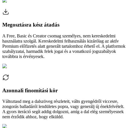
Megosztásra kész átadás
A Free, Basic és Creator csomag személyes, nem kereskedelmi
használatra szolgál. Kereskedelmi felhasználás kizárólag az aktív
Premium előfizetés alatt generált tartalomhoz érhető el. A platformok
szabályzatai, harmadik felek jogai és a vonatkozó jogszabályok
továbbra is érvényesek.
Azonnali finomítási kör
Változtasd meg a dalszöveg részleteit, válts gyengédről viccesre,
zongorás balladáról lendületes popra, vagy generálj új énekfelvételt.
A gyors iteráció segít addig dolgozni, amíg a dal elég személyesnek
nem érződik ahhoz, hogy elküldd.