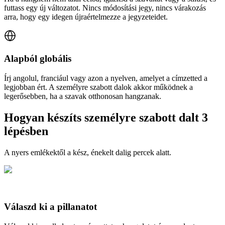
futtass egy új változatot. Nincs módosítási jegy, nincs várakozás
arra, hogy egy idegen újraértelmezze a jegyzeteidet.
Alapból globális
Írj angolul, franciául vagy azon a nyelven, amelyet a címzetted a
legjobban ért. A személyre szabott dalok akkor működnek a
legerősebben, ha a szavak otthonosan hangzanak.
Hogyan készíts személyre szabott dalt 3
lépésben
A nyers emlékektől a kész, énekelt dalig percek alatt.
Válaszd ki a pillanatot