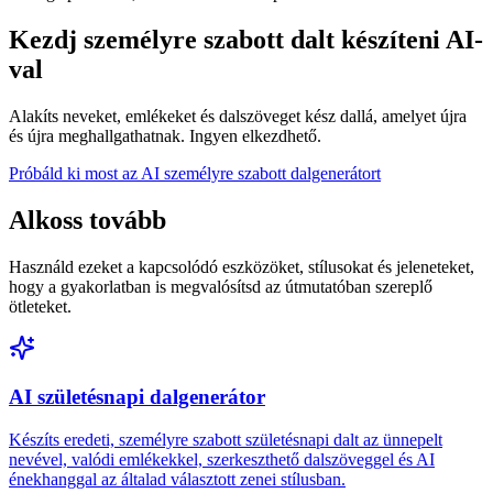
Kezdj személyre szabott dalt készíteni AI-
val
Alakíts neveket, emlékeket és dalszöveget kész dallá, amelyet újra
és újra meghallgathatnak. Ingyen elkezdhető.
Próbáld ki most az AI személyre szabott dalgenerátort
Alkoss tovább
Használd ezeket a kapcsolódó eszközöket, stílusokat és jeleneteket,
hogy a gyakorlatban is megvalósítsd az útmutatóban szereplő
ötleteket.
AI születésnapi dalgenerátor
Készíts eredeti, személyre szabott születésnapi dalt az ünnepelt
nevével, valódi emlékekkel, szerkeszthető dalszöveggel és AI
énekhanggal az általad választott zenei stílusban.