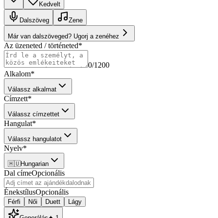
Kedvelt
Dalszöveg
Zene
Már van dalszöveged? Ugorj a zenéhez
Az üzeneted / történeted
*
0
/1200
Alkalom
*
Válassz alkalmat
Címzett
*
Válassz címzettet
Hangulat
*
Válassz hangulatot
Nyelv
*
🇭🇺
Hungarian
Dal címe
Opcionális
Énekstílus
Opcionális
Férfi
Női
Duett
Lágy
Generálás
✦
1