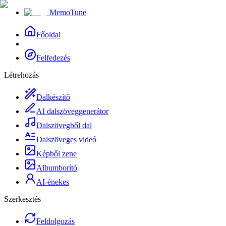
MemoTune
Főoldal
Felfedezés
Létrehozás
Dalkészítő
AI dalszöveggenerátor
Dalszövegből dal
Dalszöveges videó
Képből zene
Albumborító
AI-énekes
Szerkesztés
Feldolgozás