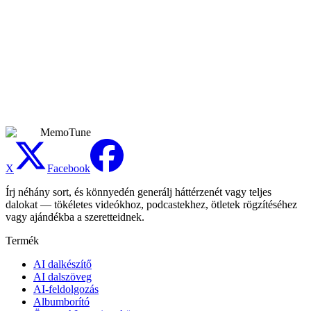
Közzétehetem vagy nyilvánosan használhatom a
személyre szabott dalomat?
A dalokat személyesen megoszthatod barátokkal, családtagokkal és
a címzettekkel. Monetizált videókhoz, üzleti ajándékokhoz,
nyilvános kereskedelmi eseményekhez, márkatartalmakhoz és más
bevételtermelő felhasználáshoz aktív Premium előfizetés alatt
generált dal szükséges. A platformok szabályzatai továbbra is
érvényesek.
MemoTune
X
Facebook
Írj néhány sort, és könnyedén generálj háttérzenét vagy teljes
dalokat — tökéletes videókhoz, podcastekhez, ötletek rögzítéséhez
vagy ajándékba a szeretteidnek.
Termék
AI dalkészítő
AI dalszöveg
AI-feldolgozás
Albumborító