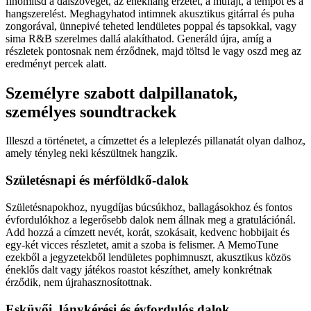
finomítsd a dalszöveget, az énekhang érzetét, a műfajt, a tempót és a
hangszerelést. Meghagyhatod intimnek akusztikus gitárral és puha
zongorával, ünnepivé teheted lendületes poppal és tapsokkal, vagy
sima R&B szerelmes dallá alakíthatod. Generáld újra, amíg a
részletek pontosnak nem érződnek, majd töltsd le vagy oszd meg az
eredményt percek alatt.
Személyre szabott dalpillanatok,
személyes soundtrackek
Illeszd a történetet, a címzettet és a leleplezés pillanatát olyan dalhoz,
amely tényleg neki készültnek hangzik.
Születésnapi és mérföldkő-dalok
Születésnapokhoz, nyugdíjas búcsúkhoz, ballagásokhoz és fontos
évfordulókhoz a legerősebb dalok nem állnak meg a gratulációnál.
Add hozzá a címzett nevét, korát, szokásait, kedvenc hobbijait és
egy-két vicces részletet, amit a szoba is felismer. A MemoTune
ezekből a jegyzetekből lendületes pophimnuszt, akusztikus közös
éneklős dalt vagy játékos roastot készíthet, amely konkrétnak
érződik, nem újrahasznosítottnak.
Esküvői, lánykérési és évfordulós dalok