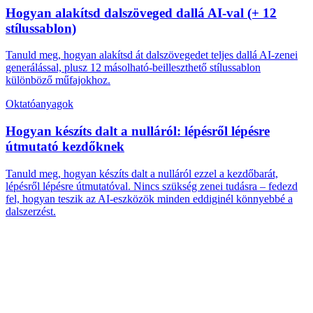
Hogyan alakítsd dalszöveged dallá AI-val (+ 12
stílussablon)
Tanuld meg, hogyan alakítsd át dalszövegedet teljes dallá AI-zenei
generálással, plusz 12 másolható-beilleszthető stílussablon
különböző műfajokhoz.
Oktatóanyagok
Hogyan készíts dalt a nulláról: lépésről lépésre
útmutató kezdőknek
Tanuld meg, hogyan készíts dalt a nulláról ezzel a kezdőbarát,
lépésről lépésre útmutatóval. Nincs szükség zenei tudásra – fedezd
fel, hogyan teszik az AI-eszközök minden eddiginél könnyebbé a
dalszerzést.
Benne lehet valakinek a neve és személyes részletei a