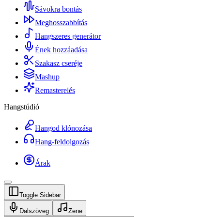
Sávokra bontás
Meghosszabbítás
Hangszeres generátor
Ének hozzáadása
Szakasz cseréje
Mashup
Remasterelés
Hangstúdió
Hangod klónozása
Hang-feldolgozás
Árak
Toggle Sidebar
Dalszöveg
Zene