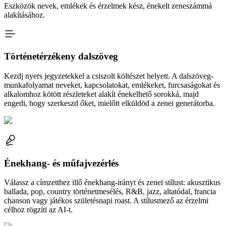
Eszközök nevek, emlékek és érzelmek kész, énekelt zeneszámmá
alakításához.
Történetérzékeny dalszöveg
Kezdj nyers jegyzetekkel a csiszolt költészet helyett. A dalszöveg-
munkafolyamat neveket, kapcsolatokat, emlékeket, furcsaságokat és
alkalomhoz kötött részleteket alakít énekelhető sorokká, majd
engedi, hogy szerkeszd őket, mielőtt elküldöd a zenei generátorba.
Énekhang- és műfajvezérlés
Válassz a címzetthez illő énekhang-irányt és zenei stílust: akusztikus
ballada, pop, country történetmesélés, R&B, jazz, altatódal, francia
chanson vagy játékos születésnapi roast. A stílusmező az érzelmi
célhoz rögzíti az AI-t.